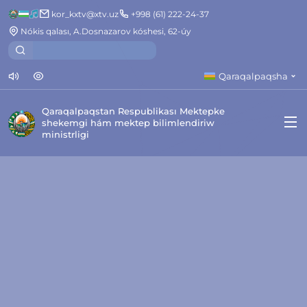
kor_kxtv@xtv.uz
+998 (61) 222-24-37
Nókis qalası, A.Dosnazarov kóshesi, 62-úy
Qaraqalpaqsha
Qaraqalpaqstan Respublikası Mektepke
shekemgi hám mektep bilimlendiriw
ministrligi