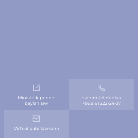
Ministrlik penen
Isenim telefonları
baylanısıw
+998 61 222-24-37
Virtual qabıllawxana