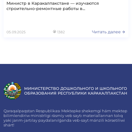
Министр в Каракалпакстане — изучаются
строительно-ремонтные работы в...
Читать далее
05.09.2025
1382
МИНИСТЕРСТВО ДОШКОЛЬНОГО И ШКОЛЬНОГО
ОБРАЗОВАНИЯ РЕСПУБЛИКИ КАРАКАЛПАКСТАН
Qaraqalpaqstan Respublikası Mektepke shekemgi hám mektep
bilimlendiriw ministrligi rásmiy veb saytı materiallarınan tolıq
yaki jarım-jartılay paydalanılǵanda veb-sayt mánzili kórsetiliwi
shárt!