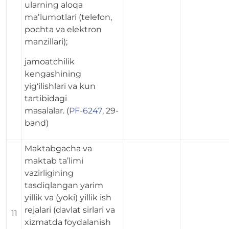
ularning aloqa
maʼlumotlari (telefon,
pochta va elektron
manzillari);
jamoatchilik
kengashining
yig‘ilishlari va kun
tartibidagi
masalalar. (
PF-6247
, 29-
band)
Maktabgacha va
maktab ta’limi
vazirligining
tasdiqlangan yarim
yillik va (yoki) yillik ish
rejalari (davlat sirlari va
11
xizmatda foydalanish