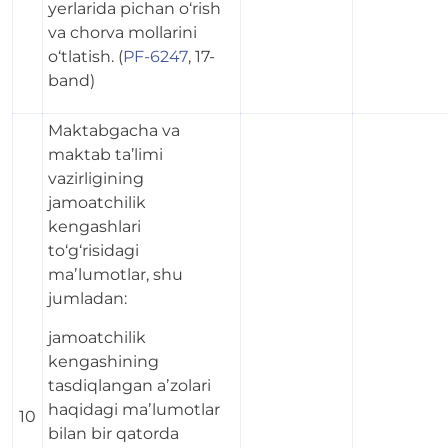
yerlarida pichan o‘rish
va chorva mollarini
o‘tlatish. (
PF-6247
, 17-
band)
Maktabgacha va
maktab ta’limi
vazirligining
jamoatchilik
kengashlari
to‘g‘risidagi
maʼlumotlar, shu
jumladan:
jamoatchilik
kengashining
tasdiqlangan aʼzolari
haqidagi maʼlumotlar
10
bilan bir qatorda