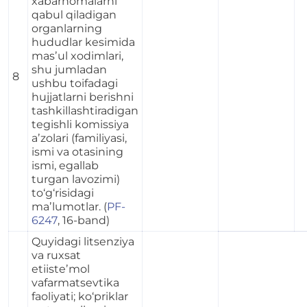
xabarnomalarni
qabul qiladigan
organlarning
hududlar kesimida
masʼul xodimlari,
shu jumladan
8
ushbu toifadagi
hujjatlarni berishni
tashkillashtiradigan
tegishli komissiya
aʼzolari (familiyasi,
ismi va otasining
ismi, egallab
turgan lavozimi)
to‘g‘risidagi
maʼlumotlar. (
PF-
6247
, 16-band)
Quyidagi litsenziya
va ruxsat
etiisteʼmol
vafarmatsevtika
faoliyati; ko‘priklar