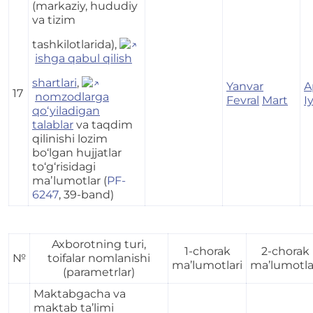
(markaziy, hududiy
va tizim
tashkilotlarida),
ishga qabul qilish
shartlari
,
Yanvar
A
17
nomzodlarga
Fevral
Mart
I
qo‘yiladigan
talablar
va taqdim
qilinishi lozim
bo‘lgan hujjatlar
to‘g‘risidagi
maʼlumotlar (
PF-
6247
, 39-band)
Axborotning turi,
1-chorak
2-chorak
№
toifalar nomlanishi
ma’lumotlari
ma’lumotla
(parametrlar)
Maktabgacha va
maktab ta’limi