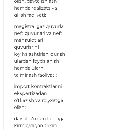
olish, qayta ishlash
hamda realizatsiya
qilish faoliyati;
magistral gaz quvurlari,
neft quvurlari va neft
mahsulotlari
quvurlarini
loyihalashtirish, qurish,
ulardan foydalanish
hamda ularni
taʼmirlash faoliyati;
import kontraktlarini
ekspertizadan
o‘tkazish va ro‘yxatga
olish;
davlat o‘rmon fondiga
kirmaydigan zaxira