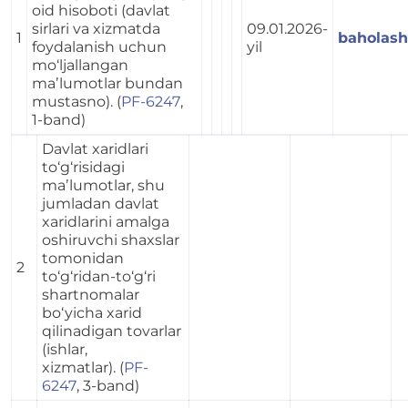
oid hisoboti (davlat
sirlari va xizmatda
09.01.2026-
1
baholash
foydalanish uchun
yil
mo‘ljallangan
maʼlumotlar bundan
mustasno). (
PF-6247
,
1-band)
Davlat xaridlari
to‘g‘risidagi
maʼlumotlar, shu
jumladan davlat
xaridlarini amalga
oshiruvchi shaxslar
tomonidan
2
to‘g‘ridan-to‘g‘ri
shartnomalar
bo‘yicha xarid
qilinadigan tovarlar
(ishlar,
xizmatlar). (
PF-
6247
, 3-band)