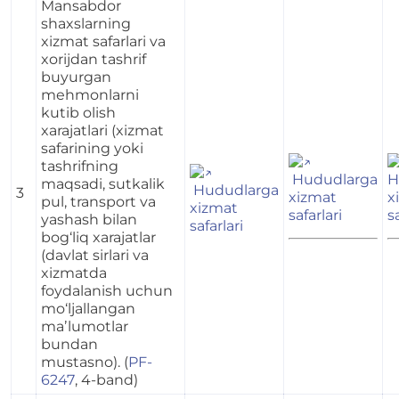
Mansabdor
shaxslarning
xizmat safarlari va
xorijdan tashrif
buyurgan
mehmonlarni
kutib olish
xarajatlari (xizmat
safarining yoki
tashrifning
Hududlarga
H
maqsadi, sutkalik
Hududlarga
3
xizmat
x
pul, transport va
xizmat
safarlari
s
yashash bilan
safarlari
bog‘liq xarajatlar
(davlat sirlari va
xizmatda
foydalanish uchun
mo‘ljallangan
maʼlumotlar
bundan
mustasno). (
PF-
6247
, 4-band)