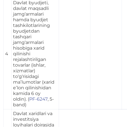
Davlat byudjeti,
davlat maqsadli
jamg‘armalari
hamda byudjet
tashkilotlarining
byudjetdan
tashqari
jamg‘armalari
hisobiga xarid
4
qilinishi
rejalashtirilgan
tovarlar (ishlar,
xizmatlar)
to‘g‘risidagi
maʼlumotlar (xarid
eʼlon qilinishidan
kamida 6 oy
oldin). (
PF-6247
, 5-
band)
Davlat xaridlari va
investitsiya
loyihalari doirasida