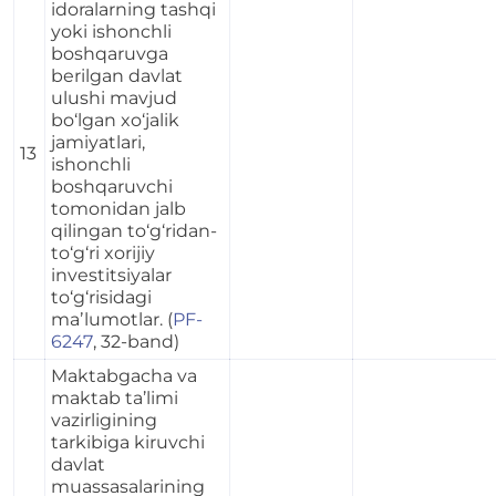
idoralarning tashqi
yoki ishonchli
boshqaruvga
berilgan davlat
ulushi mavjud
bo‘lgan xo‘jalik
jamiyatlari,
13
ishonchli
boshqaruvchi
tomonidan jalb
qilingan to‘g‘ridan-
to‘g‘ri xorijiy
investitsiyalar
to‘g‘risidagi
maʼlumotlar. (
PF-
6247
, 32-band)
Maktabgacha va
maktab ta’limi
vazirligining
tarkibiga kiruvchi
davlat
muassasalarining