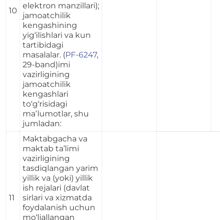
elektron manzillari);
10
jamoatchilik
kengashining
yig‘ilishlari va kun
tartibidagi
masalalar. (
PF-6247
,
29-band)
imi
vazirligining
jamoatchilik
kengashlari
to‘g‘risidagi
maʼlumotlar, shu
jumladan:
Maktabgacha va
maktab ta’limi
vazirligining
tasdiqlangan yarim
yillik va (yoki) yillik
ish rejalari (davlat
11
sirlari va xizmatda
foydalanish uchun
mo‘ljallangan