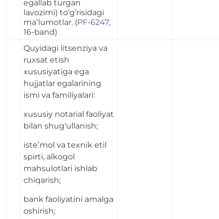
egallab turgan
lavozimi) to‘g‘risidagi
maʼlumotlar. (
PF-6247
,
16-band)
Quyidagi litsenziya va
ruxsat etish
xususiyatiga ega
hujjatlar egalarining
ismi va familiyalari:
xususiy notarial faoliyat
bilan shug‘ullanish;
isteʼmol va texnik etil
spirti, alkogol
mahsulotlari ishlab
chiqarish;
bank faoliyatini amalga
oshirish;