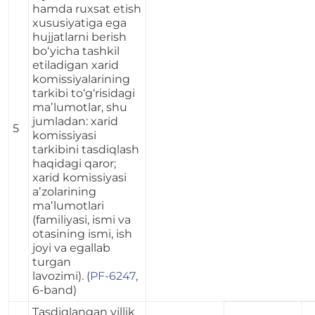
hamda ruxsat etish
xususiyatiga ega
hujjatlarni berish
bo‘yicha tashkil
etiladigan xarid
komissiyalarining
tarkibi to‘g‘risidagi
maʼlumotlar, shu
jumladan: xarid
5
komissiyasi
tarkibini tasdiqlash
haqidagi qaror;
xarid komissiyasi
aʼzolarining
maʼlumotlari
(familiyasi, ismi va
otasining ismi, ish
joyi va egallab
turgan
lavozimi). (
PF-6247
,
6-band)
Tasdiqlangan yillik