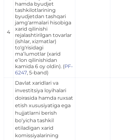
hamda byudjet
tashkilotlarining
byudjetdan tashqari
jamg‘armalari hisobiga
xarid qilinishi
4
rejalashtirilgan tovarlar
(ishlar, xizmatlar)
to‘g‘risidagi
maʼlumotlar (xarid
eʼlon qilinishidan
kamida 6 oy oldin). (
PF-
6247
, 5-band)
Davlat xaridlari va
investitsiya loyihalari
doirasida hamda ruxsat
etish xususiyatiga ega
hujjatlarni berish
bo‘yicha tashkil
etiladigan xarid
komissiyalarining