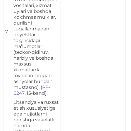
vositalari, xizmat
uylari va boshqa
ko‘chmas mulklar,
qurilishi
tugallanmagan
7
obyektlar
to‘g‘risidagi
maʼlumotlar
(tezkor-qidiruv,
harbiy va boshqa
maxsus
xizmatlarda
foydalaniladigan
ashyolar bundan
mustasno). (
PF-
6247
, 15-band)
Litsenziya va ruxsat
etish xususiyatiga
ega hujjatlarni
berishga vakolatli
hamda