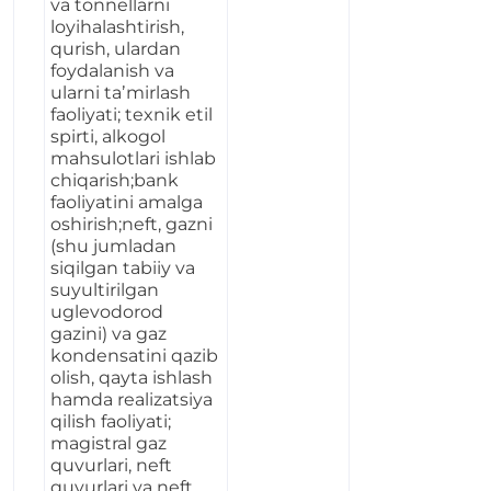
va tonnellarni
loyihalashtirish,
qurish, ulardan
foydalanish va
ularni taʼmirlash
faoliyati; texnik etil
spirti, alkogol
mahsulotlari ishlab
chiqarish;bank
faoliyatini amalga
oshirish;
neft, gazni
(shu jumladan
siqilgan tabiiy va
suyultirilgan
uglevodorod
gazini) va gaz
kondensatini qazib
olish, qayta ishlash
hamda realizatsiya
qilish faoliyati;
magistral gaz
quvurlari, neft
quvurlari va neft