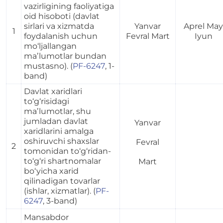
vazirligining faoliyatiga
oid hisoboti (davlat
sirlari va xizmatda
Yanvar
Aprel May
1
foydalanish uchun
Fevral Mart
Iyun
mo‘ljallangan
maʼlumotlar bundan
mustasno). (
PF-6247
, 1-
band)
Davlat xaridlari
to‘g‘risidagi
maʼlumotlar, shu
jumladan davlat
Yanvar
xaridlarini amalga
oshiruvchi shaxslar
Fevral
2
tomonidan to‘g‘ridan-
to‘g‘ri shartnomalar
Mart
bo‘yicha xarid
qilinadigan tovarlar
(ishlar, xizmatlar). (
PF-
6247
, 3-band)
Mansabdor