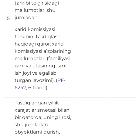
tarkibi to‘g‘risidagi
maʼlumotlar, shu
jumladan:
5
xarid komissiyasi
tarkibini tasdiqlash
haqidagi qaror; xarid
komissiyasi aʼzolarining
maʼlumotlari (familiyasi,
ismi va otasining ismi,
ish joyi va egallab
turgan lavozimi). (
PF-
6247
, 6-band)
Tasdiqlangan yillik
xarajatlar smetasi bilan
bir qatorda, uning ijrosi,
shu jumladan
obyektlarni qurish,