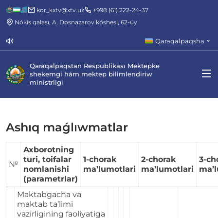
kor_kxtv@xtv.uz
+998 (61) 222-24-37
Nókis qalası, A. Dosnazarov kóshesi, 62-úy
Qaraqalpaqsha
Qaraqalpaqstan Respublikası Mektepke
shekemgi hám mektep bilimlendiriw
ministrligi
Ashıq maǵlıwmatlar
Axborotning
turi, toifalar
1-chorak
2-chorak
3-ch
№
nomlanishi
ma’lumotlari
ma’lumotlari
ma’l
(parametrlar)
Maktabgacha va
maktab ta’limi
vazirligining faoliyatiga