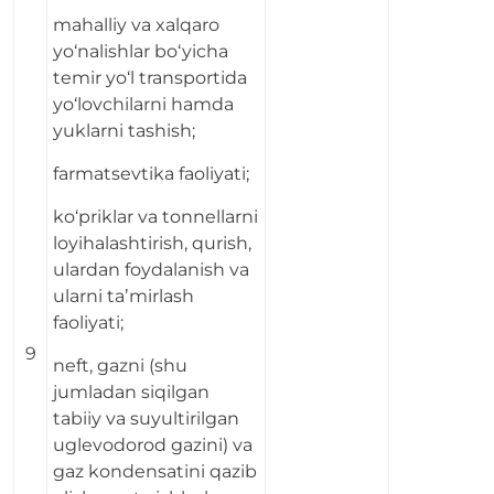
mahalliy va xalqaro
yo‘nalishlar bo‘yicha
temir yo‘l transportida
yo‘lovchilarni hamda
yuklarni tashish;
farmatsevtika faoliyati;
ko‘priklar va tonnellarni
loyihalashtirish, qurish,
ulardan foydalanish va
ularni taʼmirlash
faoliyati;
9
neft, gazni (shu
jumladan siqilgan
tabiiy va suyultirilgan
uglevodorod gazini) va
gaz kondensatini qazib