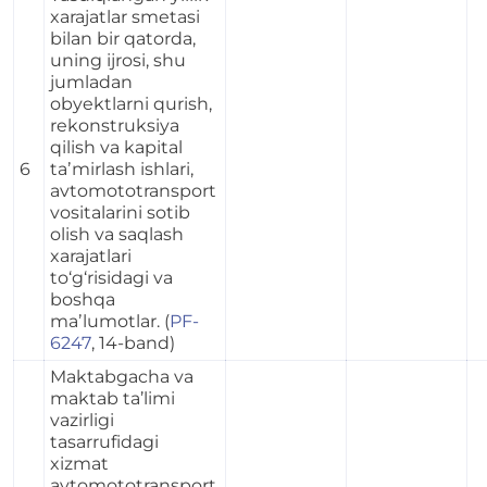
xarajatlar smetasi
bilan bir qatorda,
uning ijrosi, shu
jumladan
obyektlarni qurish,
rekonstruksiya
qilish va kapital
6
taʼmirlash ishlari,
avtomototransport
vositalarini sotib
olish va saqlash
xarajatlari
to‘g‘risidagi va
boshqa
maʼlumotlar. (
PF-
6247
, 14-band)
Maktabgacha va
maktab ta’limi
vazirligi
tasarrufidagi
xizmat
avtomototransport