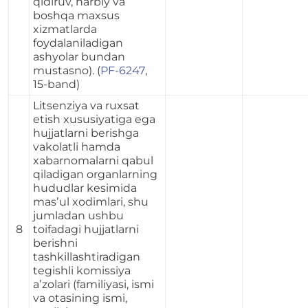
qidiruv, harbiy va
boshqa maxsus
xizmatlarda
foydalaniladigan
ashyolar bundan
mustasno). (
PF-6247
,
15-band)
Litsenziya va ruxsat
etish xususiyatiga ega
hujjatlarni berishga
vakolatli hamda
xabarnomalarni qabul
qiladigan organlarning
hududlar kesimida
masʼul xodimlari, shu
jumladan ushbu
8
toifadagi hujjatlarni
berishni
tashkillashtiradigan
tegishli komissiya
aʼzolari (familiyasi, ismi
va otasining ismi,