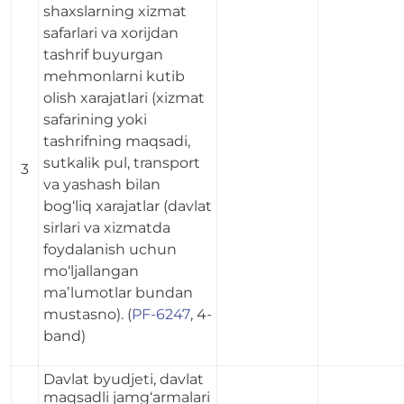
shaxslarning xizmat
safarlari va xorijdan
tashrif buyurgan
mehmonlarni kutib
olish xarajatlari (xizmat
safarining yoki
tashrifning maqsadi,
sutkalik pul, transport
3
va yashash bilan
bog‘liq xarajatlar (davlat
sirlari va xizmatda
foydalanish uchun
mo‘ljallangan
maʼlumotlar bundan
mustasno). (
PF-6247
, 4-
band)
Davlat byudjeti, davlat
maqsadli jamg‘armalari