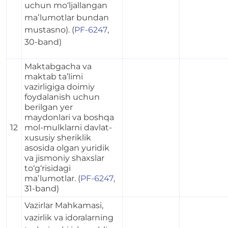
uchun mo‘ljallangan
maʼlumotlar bundan
mustasno). (
PF-6247
,
30-band)
Maktabgacha va
maktab ta’limi
vazirligiga doimiy
foydalanish uchun
berilgan yer
maydonlari va boshqa
12
mol-mulklarni davlat-
xususiy sheriklik
asosida olgan yuridik
va jismoniy shaxslar
to‘g‘risidagi
maʼlumotlar. (
PF-6247
,
31-band)
Vazirlar Mahkamasi,
vazirlik va idoralarning