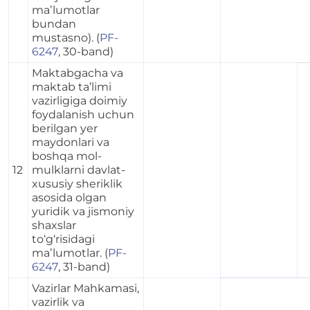
maʼlumotlar
bundan
mustasno). (
PF-
6247
, 30-band)
Maktabgacha va
maktab ta’limi
vazirligiga doimiy
foydalanish uchun
berilgan yer
maydonlari va
boshqa mol-
12
mulklarni davlat-
xususiy sheriklik
asosida olgan
yuridik va jismoniy
shaxslar
to‘g‘risidagi
maʼlumotlar. (
PF-
6247
, 31-band)
Vazirlar Mahkamasi,
vazirlik va