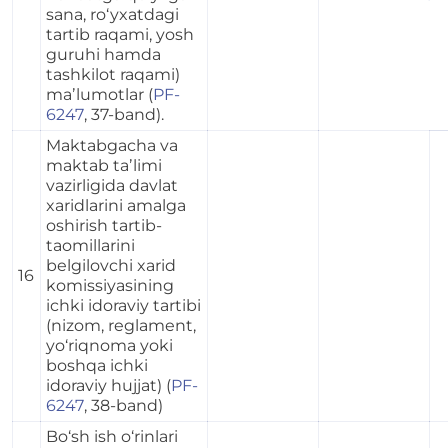
sana, ro‘yxatdagi
tartib raqami, yosh
guruhi hamda
tashkilot raqami)
maʼlumotlar (
PF-
6247
, 37-band).
Maktabgacha va
maktab taʼlimi
vazirligida davlat
xaridlarini amalga
oshirish tartib-
taomillarini
belgilovchi xarid
16
komissiyasining
ichki idoraviy tartibi
(nizom, reglament,
yo‘riqnoma yoki
boshqa ichki
idoraviy hujjat) (
PF-
6247
, 38-band)
Bo‘sh ish o‘rinlari