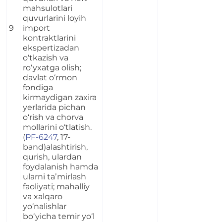
mahsulotlari
quvurlarini loyih
9
i
mport
kontraktlarini
ekspertizadan
o‘tkazish va
ro‘yxatga olish;
davlat o‘rmon
fondiga
kirmaydigan zaxira
yerlarida pichan
o‘rish va chorva
mollarini o‘tlatish.
(
PF-6247
, 17-
band)
alashtirish,
qurish, ulardan
foydalanish hamda
ularni taʼmirlash
faoliyati; mahalliy
va xalqaro
yo‘nalishlar
bo‘yicha temir yo‘l