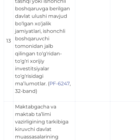
tashqi yoki ishonchli
boshqaruvga berilgan
davlat ulushi mavjud
bo‘lgan xo‘jalik
jamiyatlari, ishonchli
boshqaruvchi
13
tomonidan jalb
qilingan to‘g‘ridan-
to‘g‘ri xorijiy
investitsiyalar
to‘g‘risidagi
maʼlumotlar. (
PF-6247
,
32-band)
Maktabgacha va
maktab ta’limi
vazirligining tarkibiga
kiruvchi davlat
muassasalarining