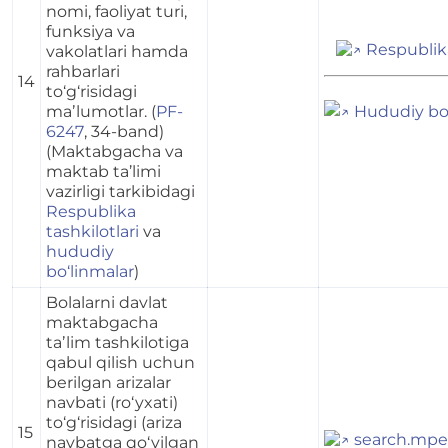
nomi, faoliyat turi,
funksiya va
Respublika
vakolatlari hamda
rahbarlari
14
to‘g‘risidagi
maʼlumotlar. (
PF-
Hududiy bo‘
6247
, 34-band)
(Maktabgacha va
maktab ta’limi
vazirligi tarkibidagi
Respublika
tashkilotlari
va
hududiy
bo‘linmalar
)
Bolalarni davlat
maktabgacha
taʼlim tashkilotiga
qabul qilish uchun
berilgan arizalar
navbati (ro‘yxati)
to‘g‘risidagi (ariza
15
search.mpe
navbatga qo‘yilgan