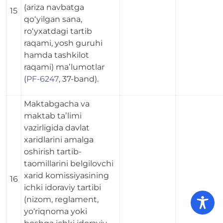
(ariza navbatga
15
qo‘yilgan sana,
ro‘yxatdagi tartib
raqami, yosh guruhi
hamda tashkilot
raqami) maʼlumotlar
(
PF-6247
, 37-band).
Maktabgacha va
maktab taʼlimi
vazirligida davlat
xaridlarini amalga
oshirish tartib-
taomillarini belgilovchi
xarid komissiyasining
16
ichki idoraviy tartibi
(nizom, reglament,
yo‘riqnoma yoki