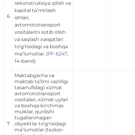
rekonstruksiya qilish va
kapital taʼmirlash
6
ishlari,
avtomototransport
vositalarini sotib olish
va saqlash xarajatlari
to‘g‘risidagi va boshqa
maʼlumotlar. (
PF-6247
,
14-band)
Maktabgacha va
maktab ta’limi vazirligi
tasarrufidagi xizmat
avtomototransport
vositalari, xizmat uylari
va boshqa ko‘chmas
mulklar, qurilishi
tugallanmagan
7
obyektlar to‘g‘risidagi
maʼlumotlar (tezkor-