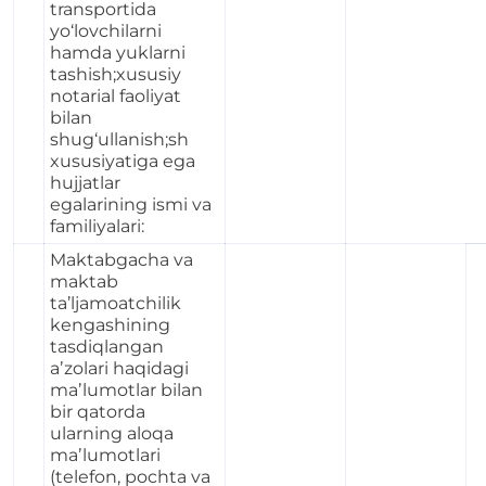
transportida
yo‘lovchilarni
hamda yuklarni
tashish;xususiy
notarial faoliyat
bilan
shug‘ullanish;sh
xususiyatiga ega
hujjatlar
egalarining ismi va
familiyalari:
Maktabgacha va
maktab
ta’ljamoatchilik
kengashining
tasdiqlangan
aʼzolari haqidagi
maʼlumotlar bilan
bir qatorda
ularning aloqa
maʼlumotlari
(telefon, pochta va