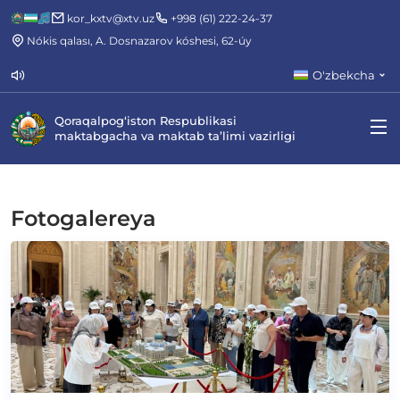
kor_kxtv@xtv.uz
+998 (61) 222-24-37
Nókis qalası, A. Dosnazarov kóshesi, 62-úy
O'zbekcha
Qoraqalpog‘iston Respublikasi
maktabgacha va maktab ta’limi vazirligi
Fotogalereya