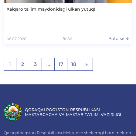
Xalqaro ta’lim maydonidagi ulkan yutuq!
Batafsil
06.07.2026
86
Maqolalar
1
2
3
…
17
18
»
bo‘yicha
harakatlanish
QORAQALPOG‘ISTON RESPUBLIKASI
MAKTABGACHA VA MAKTAB TA’LIMI VAZIRLIGI
Qaraqalpaqstan Respublikası Mektepke shekemgi hám mektep