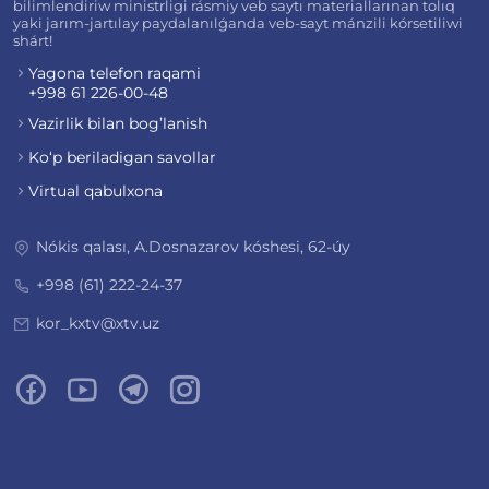
bilimlendiriw ministrligi rásmiy veb saytı materiallarınan tolıq
yaki jarım-jartılay paydalanılǵanda veb-sayt mánzili kórsetiliwi
shárt!
Yagona telefon raqami
+998 61 226-00-48
Vazirlik bilan bog’lanish
Ko‘p beriladigan savollar
Virtual qabulxona
Nókis qalası, A.Dosnazarov kóshesi, 62-úy
+998 (61) 222-24-37
kor_kxtv@xtv.uz