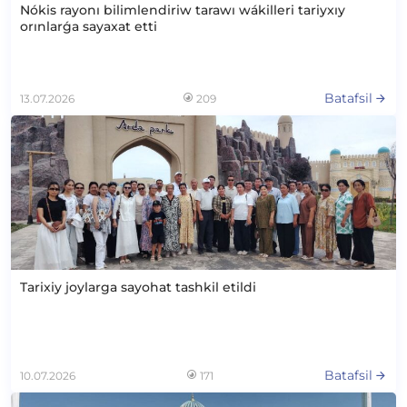
Nókis rayonı bilimlendiriw tarawı wákilleri tariyxıy
orınlarǵa sayaxat etti
Batafsil
13.07.2026
209
Tarixiy joylarga sayohat tashkil etildi
Batafsil
10.07.2026
171