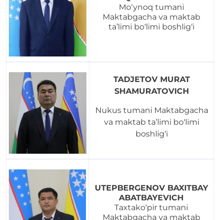
Mo‘ynoq tumani
Maktabgacha va maktab
ta’limi bo‘limi boshlig‘i
TADJETOV MURAT
SHAMURATOVICH
Nukus tumani Maktabgacha
va maktab ta’limi bo‘limi
boshlig‘i
UTEPBERGENOV BAXITBAY
ABATBAYEVICH
Taxtako‘pir tumani
Maktabgacha va maktab