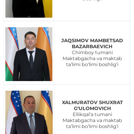
JAQSIMOV MAMBETSAD
BAZARBAEVICH
Chimboy tumani
Maktabgacha va maktab
ta’limi bo‘limi boshlig‘i
XALMURATOV SHUXRAT
G‘ULOMOVICH
Ellikqal’a tumani
Maktabgacha va maktab
ta’limi bo‘limi boshlig‘i