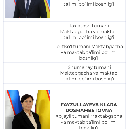
ta’limi bo‘limi boshlig‘i
Taxiatosh tumani
Maktabgacha va maktab
ta’limi bo‘limi boshlig‘i
To‘rtko‘l tumani Maktabgacha
va maktab ta’limi bo‘limi
boshlig‘i
Shumanay tumani
Maktabgacha va maktab
ta’limi bo‘limi boshlig‘i
FAYZULLAYEVA KLARA
DOSMAMBETOVNA
Xo‘jayli tumani Maktabgacha
va maktab ta’limi bo‘limi
boshlig‘i