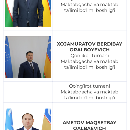
Maktabgacha va maktab
ta’limi bo‘limi boshlig‘i
XOJAMURATOV BERDIBAY
ORALBOYEVICH
Qonliko‘l tumani
Maktabgacha va maktab
ta’limi bo‘limi boshlig‘i
Qo‘ng‘irot tumani
Maktabgacha va maktab
ta’limi bo‘limi boshlig‘i
AMETOV MAQSETBAY
QALBAEVICH