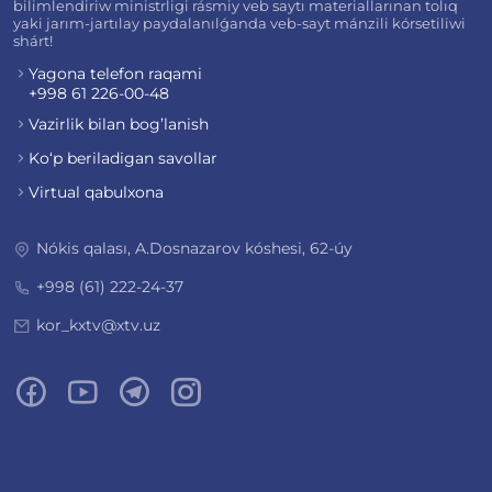
bilimlendiriw ministrligi rásmiy veb saytı materiallarınan tolıq
yaki jarım-jartılay paydalanılǵanda veb-sayt mánzili kórsetiliwi
shárt!
Yagona telefon raqami
+998 61 226-00-48
Vazirlik bilan bog’lanish
Ko‘p beriladigan savollar
Virtual qabulxona
Nókis qalası, A.Dosnazarov kóshesi, 62-úy
+998 (61) 222-24-37
kor_kxtv@xtv.uz