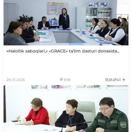
«Halollik saboqlari,» «GRACE» ta’lim dasturi doirasida...
Batafsil
28.01.2026
898