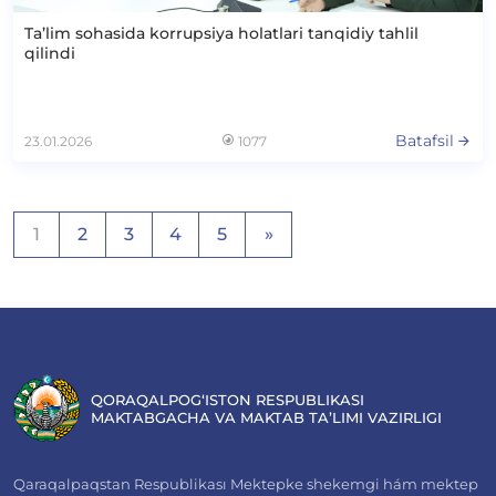
Ta’lim sohasida korrupsiya holatlari tanqidiy tahlil
qilindi
Batafsil
23.01.2026
1077
Maqolalar
1
2
3
4
5
»
bo‘yicha
harakatlanish
QORAQALPOG‘ISTON RESPUBLIKASI
MAKTABGACHA VA MAKTAB TA’LIMI VAZIRLIGI
Qaraqalpaqstan Respublikası Mektepke shekemgi hám mektep