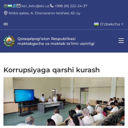
kor_kxtv@xtv.uz
+998 (61) 222-24-37
Nókis qalası, A. Dosnazarov kóshesi, 62-úy
O'zbekcha
Qoraqalpog‘iston Respublikasi
maktabgacha va maktab ta’limi vazirligi
Korrupsiyaga qarshi kurash