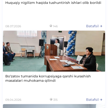
Huquqiy nigilizm haqida tushuntirish ishlari olib borildi
Batafsil
08.07.2026
146
Bo‘zatov tumanida korrupsiyaga qarshi kurashish
masalalari muhokama qilindi
Batafsil
09.04.2026
315