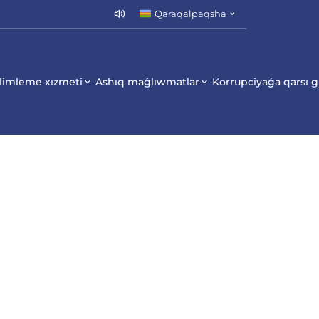
Qaraqalpaqsha
limleme xızmeti
Ashıq maǵlıwmatlar
Korrupciyaǵa qarsı 