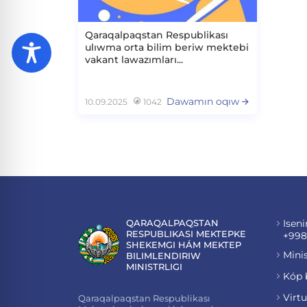
Qaraqalpaqstan Respublikası
ulıwma orta bilim beriw mektebi
vakant lawazımları...
Dawamın oqıw
10.09.2025
1042
QARAQALPAQSTAN
Iseni
RESPUBLIKASI MEKTEPKE
+998
SHEKEMGI HÁM MEKTEP
Minis
BILIMLENDIRIW
MINISTRLIGI
Kóp 
Virt
Qaraqalpaqstan Respublikası