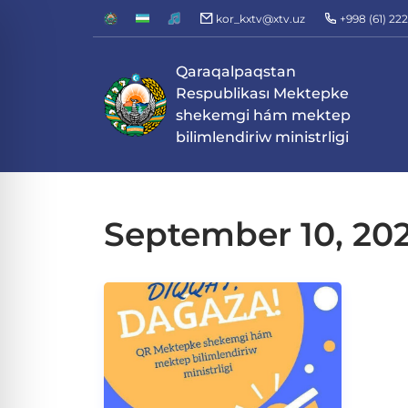
kor_kxtv@xtv.uz
+998 (61) 22
Qaraqalpaqstan
Respublikası Mektepke
shekemgi hám mektep
bilimlendiriw ministrligi
September 10, 20