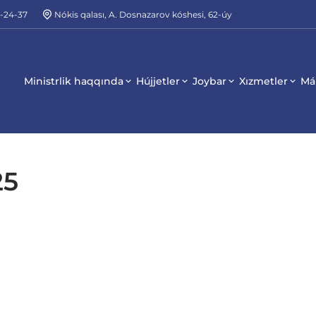
2-24-37
Nókis qalası, A. Dosnazarov kóshesi, 62-úy
Ministrlik haqqında
Hújjetler
Joybar
Xızmetler
Má
25