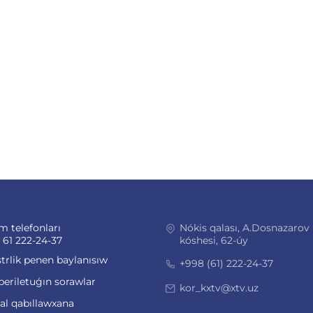
m telefonları
Nókis qalası, A.Dosnazarov
 61 222-24-37
kóshesi, 62-úy
trlik penen baylanısıw
+998 (61) 222-24-37
beriletuǵın sorawlar
kor_kxtv@xtv.uz
ual qabıllawxana