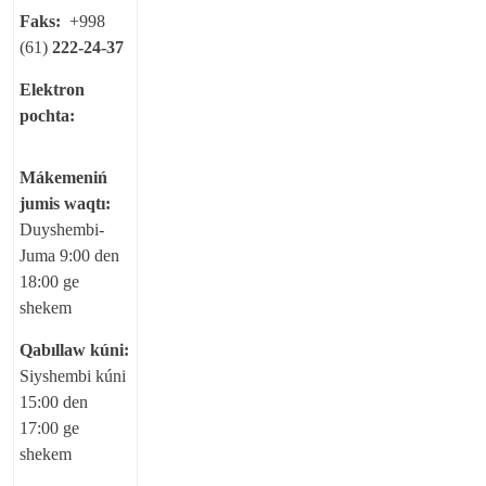
Faks:
+998
(61)
222-24-37
Elektron
pochta:
kor_kxtv@xtv.uz
Mákemeniń
jumis waqtı:
Duyshembi-
Juma 9:00 den
18:00 ge
shekem
Qabıllaw kúni:
Siyshembi kúni
15:00 den
17:00 ge
shekem