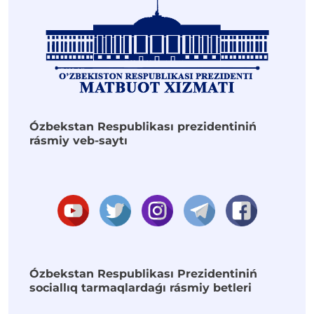
Ózbekstan Respublikası prezidentiniń
rásmiy veb-saytı
Ózbekstan Respublikası Prezidentiniń
sociallıq tarmaqlardaǵı rásmiy betleri