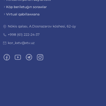
Kóp beriletuǵın sorawlar
Virtual qabıllawxana
Nókis qalası, A.Dosnazarov kóshesi, 62-úy
+998 (61) 222-24-37
kor_kxtv@xtv.uz