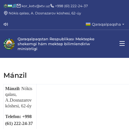
kor_kxtv@xtv.uz
+998 (61) 222-24-37
Nókis qalası, A. Dosnazarov kóshesi, 62-úy
Qaraqalpaqsha
Qaraqalpaqstan Respublikası Mektepke
shekemgi hám mektep bilimlendiriw
ministrligi
Mánzil
Mánzil:
Nókis
qalası,
A.Dosnazarov
kóshesi, 62-úy
Telefon: +998
(61) 222-24-37