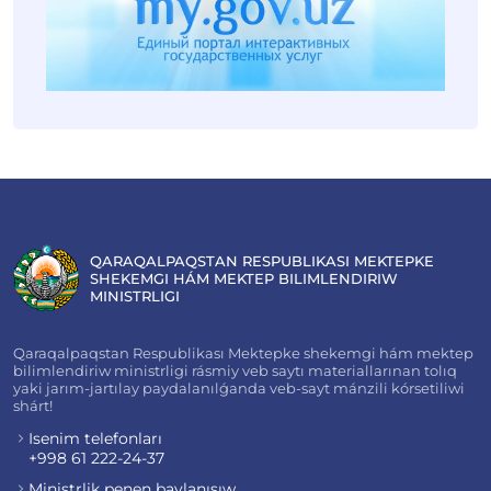
QARAQALPAQSTAN RESPUBLIKASI MEKTEPKE
SHEKEMGI HÁM MEKTEP BILIMLENDIRIW
MINISTRLIGI
Qaraqalpaqstan Respublikası Mektepke shekemgi hám mektep
bilimlendiriw ministrligi rásmiy veb saytı materiallarınan tolıq
yaki jarım-jartılay paydalanılǵanda veb-sayt mánzili kórsetiliwi
shárt!
Isenim telefonları
+998 61 222-24-37
Ministrlik penen baylanısıw