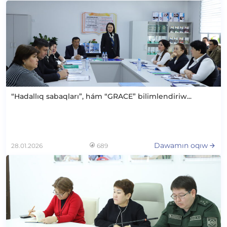
“Hadallıq sabaqları”, hám “GRACE” bilimlendiriw...
Dawamın oqıw
28.01.2026
689