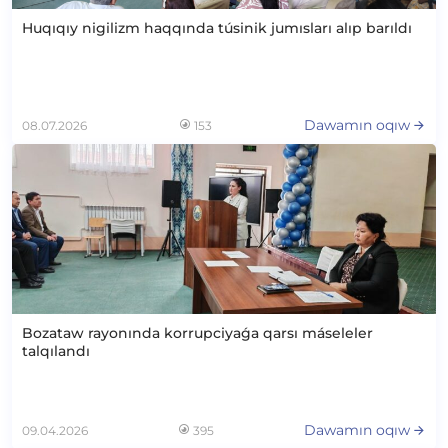
Huqıqıy nigilizm haqqında túsinik jumısları alıp barıldı
Dawamın oqıw
08.07.2026
153
Bozataw rayonında korrupciyaǵa qarsı máseleler
talqılandı
Dawamın oqıw
09.04.2026
395