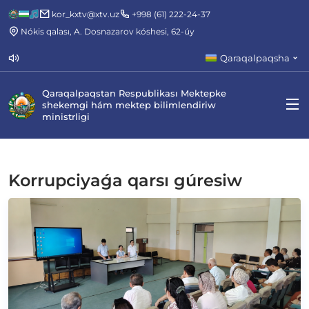
kor_kxtv@xtv.uz
+998 (61) 222-24-37
Nókis qalası, A. Dosnazarov kóshesi, 62-úy
Qaraqalpaqsha
Qaraqalpaqstan Respublikası Mektepke
shekemgi hám mektep bilimlendiriw
ministrligi
Korrupciyaǵa qarsı gúresiw