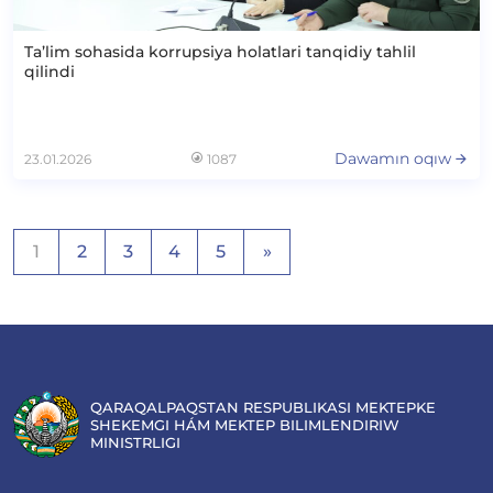
Ta’lim sohasida korrupsiya holatlari tanqidiy tahlil
qilindi
Dawamın oqıw
23.01.2026
1087
Posts
1
2
3
4
5
»
navigation
QARAQALPAQSTAN RESPUBLIKASI MEKTEPKE
SHEKEMGI HÁM MEKTEP BILIMLENDIRIW
MINISTRLIGI