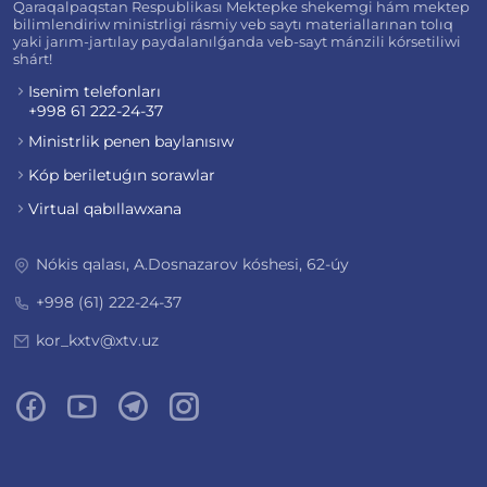
Qaraqalpaqstan Respublikası Mektepke shekemgi hám mektep
bilimlendiriw ministrligi rásmiy veb saytı materiallarınan tolıq
yaki jarım-jartılay paydalanılǵanda veb-sayt mánzili kórsetiliwi
shárt!
Isenim telefonları
+998 61 222-24-37
Ministrlik penen baylanısıw
Kóp beriletuǵın sorawlar
Virtual qabıllawxana
Nókis qalası, A.Dosnazarov kóshesi, 62-úy
+998 (61) 222-24-37
kor_kxtv@xtv.uz