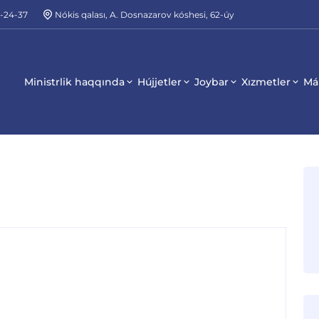
2-24-37
Nókis qalası, A. Dosnazarov kóshesi, 62-úy
Ministrlik haqqında
Hújjetler
Joybar
Xızmetler
Má