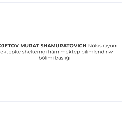
DJETOV MURAT SHAMURATOVICH
Nókis rayonı
ektepke shekemgi hám mektep bilimlendiriw
bólimi baslıǵı