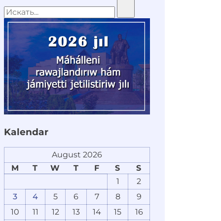
Kalendar
August 2026
M
T
W
T
F
S
S
1
2
3
4
5
6
7
8
9
10
11
12
13
14
15
16