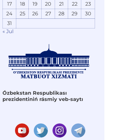
17
18
19
20
21
22
23
24
25
26
27
28
29
30
31
« Jul
Ózbekstan Respublikası
prezidentiniń rásmiy veb-saytı