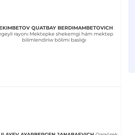
EKIMBETOV QUATBAY BERDIMAMBETOVICH
egeyli rayonı Mektepke shekemgi hám mektep
bilimlendiriw bólimi baslıǵı
LILAYEV AYAPBERGEN JANABAEVICH
Qaraózek