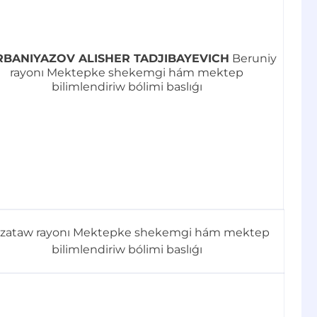
BANIYAZOV ALISHER TADJIBAYEVICH
Beruniy
rayonı Mektepke shekemgi hám mektep
bilimlendiriw bólimi baslıǵı
zataw rayonı Mektepke shekemgi hám mektep
bilimlendiriw bólimi baslıǵı