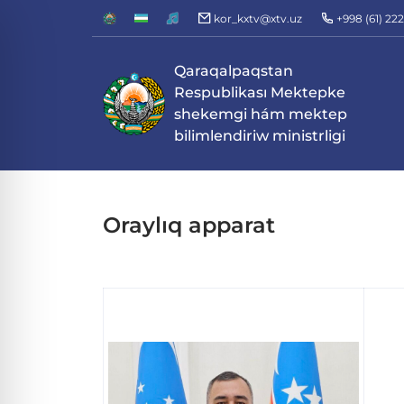
kor_kxtv@xtv.uz
+998 (61) 22
Qaraqalpaqstan
Respublikası Mektepke
shekemgi hám mektep
bilimlendiriw ministrligi
Oraylıq apparat