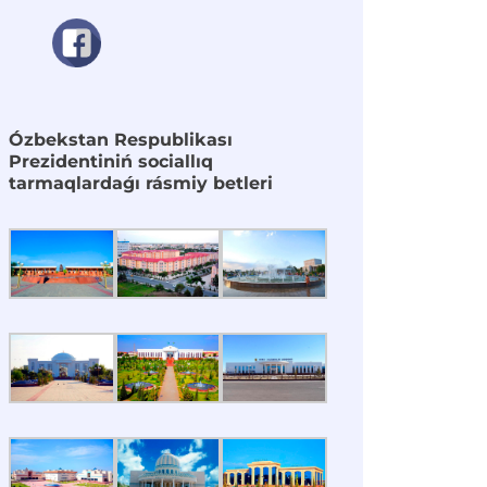
Ózbekstan Respublikası
Prezidentiniń sociallıq
tarmaqlardaǵı rásmiy betleri