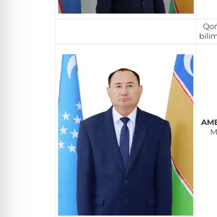
Qoń
bili
AM
M