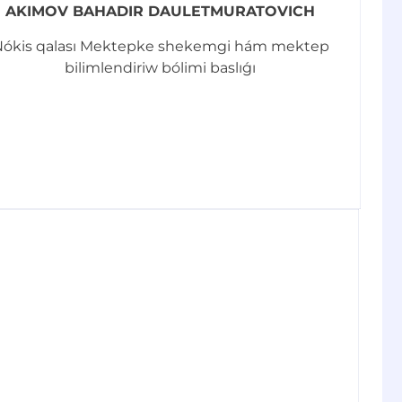
AKIMOV BAHADIR DAULETMURATOVICH
ókis qalası Mektepke shekemgi hám mektep
bilimlendiriw bólimi baslıǵı