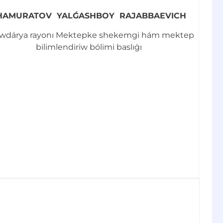
HAMURATOV YALǴASHBOY RAJABBAEVICH
wdárya rayonı Mektepke shekemgi hám mektep
bilimlendiriw bólimi baslıǵı