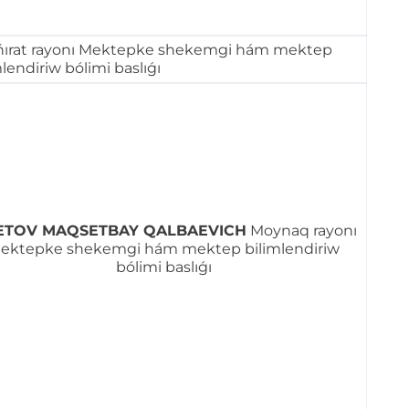
ırat rayonı Mektepke shekemgi hám mektep
mlendiriw bólimi baslıǵı
ETOV MAQSETBAY QALBAEVICH
Moynaq rayonı
ektepke shekemgi hám mektep bilimlendiriw
bólimi baslıǵı