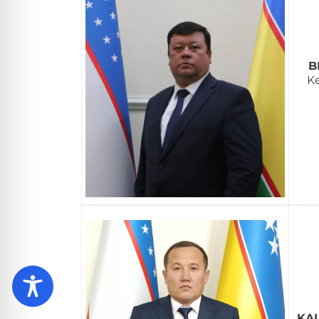
B
K
KA