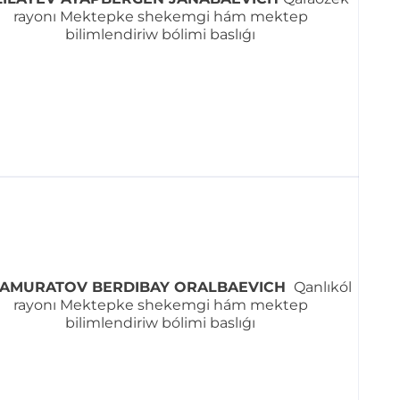
rayonı Mektepke shekemgi hám mektep
bilimlendiriw bólimi baslıǵı
AMURATOV BERDIBAY ORALBAEVICH
Qanlıkól
rayonı Mektepke shekemgi hám mektep
bilimlendiriw bólimi baslıǵı