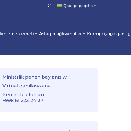
Qaraqalpaqsha
limleme xızmeti
Ashıq maǵlıwmatlar
Korrupciyaǵa qarsı 
Ministrlik penen baylanısıw
Virtual qabıllawxana
Isenim telefonları
+998 61 222-24-37