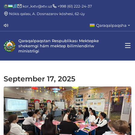
kor_kxtv@xtv.uz
+998 (61) 222-24-37
Nókis qalası, A. Dosnazarov kóshesi, 62-úy
Qaraqalpaqsha
Qaraqalpaqstan Respublikası Mektepke
shekemgi hám mektep bilimlendiriw
ministrligi
September 17, 2025