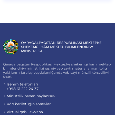
QARAQALPAQSTAN RESPUBLIKASI MEKTEPKE
SHEKEMGI HÁM MEKTEP BILIMLENDIRIW
MINISTRLIGI
Qaraqalpaqstan Respublikası Mektepke shekemgi hám mektep
bilimlendiriw ministrligi rásmiy veb saytı materiallarınan tolıq
yaki jarım-jartılay paydalanılǵanda veb-sayt mánzili kórsetiliwi
shárt!
Isenim telefonları
+998 61 222-24-37
Ministrlik penen baylanısıw
Kóp beriletuǵın sorawlar
Virtual qabıllawxana