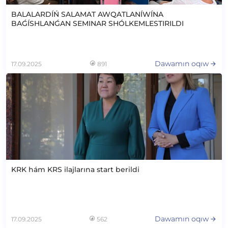
BALALARDÍŃ SALAMAT AWQATLANÍWÍNA
BAǴÍSHLANǴAN SEMINAR SHÓLKEMLESTIRILDI
Dawamın oqıw
17.09.2025
891
KRK hám KRS ilajlarına start berildi
Dawamın oqıw
17.09.2025
562