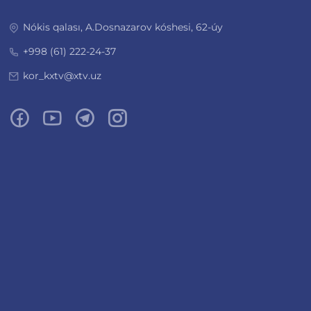
Nókis qalası, A.Dosnazarov kóshesi, 62-úy
+998 (61) 222-24-37
kor_kxtv@xtv.uz