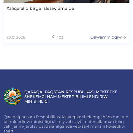
Xalıqaralıq birge islesiw ámelde
Dawamın oqıw
20.01.2026
403
QARAQALPAQSTAN RESPUBLIKASI MEKTEPKE
SHEKEMGI HÁM MEKTEP BILIMLENDIRIW
MINISTRLIGI
Qaraqalpaqstan Respublikası Mektepke shekemgi hám mektep
bilimlendiriw ministrligi rásmiy veb saytı materiallarınan tolıq
yaki jarım-jartılay paydalanılǵanda veb-sayt mánzili kórsetiliwi
shárt!