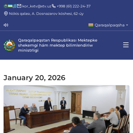
kor_kxtv@xtv.uz
+998 (61) 222-24-37
Nókis qalası, A. Dosnazarov kóshesi, 62-úy
Qaraqalpaqsha
Qaraqalpaqstan Respublikası Mektepke
shekemgi hám mektep bilimlendiriw
ministrligi
January 20, 2026