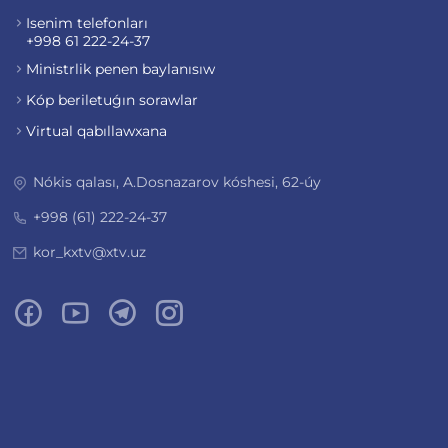
Isenim telefonları
+998 61 222-24-37
Ministrlik penen baylanısıw
Kóp beriletuǵın sorawlar
Virtual qabıllawxana
Nókis qalası, A.Dosnazarov kóshesi, 62-úy
+998 (61) 222-24-37
kor_kxtv@xtv.uz