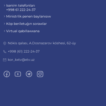
Isenim telefonları
+998 61 222-24-37
Ministrlik penen baylanısıw
Kóp beriletuǵın sorawlar
Virtual qabıllawxana
Nókis qalası, A.Dosnazarov kóshesi, 62-úy
+998 (61) 222-24-37
kor_kxtv@xtv.uz