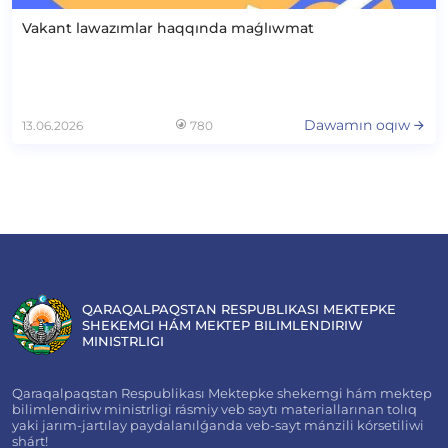
Vakant lawazımlar haqqında maǵlıwmat
Dawamın oqıw
13.06.2026
780
QARAQALPAQSTAN RESPUBLIKASI MEKTEPKE
SHEKEMGI HÁM MEKTEP BILIMLENDIRIW
MINISTRLIGI
Qaraqalpaqstan Respublikası Mektepke shekemgi hám mektep
bilimlendiriw ministrligi rásmiy veb saytı materiallarınan tolıq
yaki jarım-jartılay paydalanılǵanda veb-sayt mánzili kórsetiliwi
shárt!