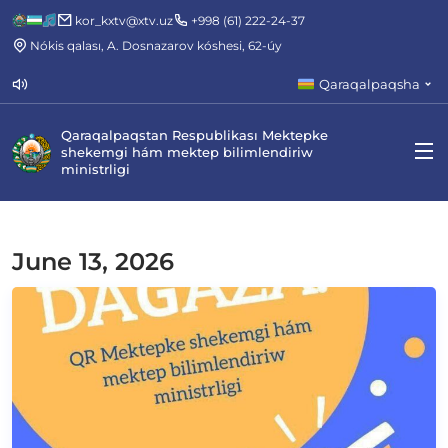
kor_kxtv@xtv.uz
+998 (61) 222-24-37
Nókis qalası, A. Dosnazarov kóshesi, 62-úy
Qaraqalpaqsha
Qaraqalpaqstan Respublikası Mektepke
shekemgi hám mektep bilimlendiriw
ministrligi
June 13, 2026