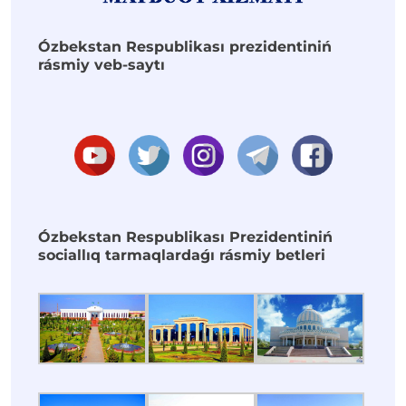
Ózbekstan Respublikası prezidentiniń
rásmiy veb-saytı
Ózbekstan Respublikası Prezidentiniń
sociallıq tarmaqlardaǵı rásmiy betleri