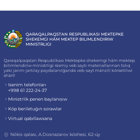
QARAQALPAQSTAN RESPUBLIKASI MEKTEPKE
SHEKEMGI HÁM MEKTEP BILIMLENDIRIW
MINISTRLIGI
Qaraqalpaqstan Respublikası Mektepke shekemgi hám mektep
bilimlendiriw ministrligi rásmiy veb saytı materiallarınan tolıq
yaki jarım-jartılay paydalanılǵanda veb-sayt mánzili kórsetiliwi
shárt!
Isenim telefonları
+998 61 222-24-37
Ministrlik penen baylanısıw
Kóp beriletuǵın sorawlar
Virtual qabıllawxana
Nókis qalası, A.Dosnazarov kóshesi, 62-úy