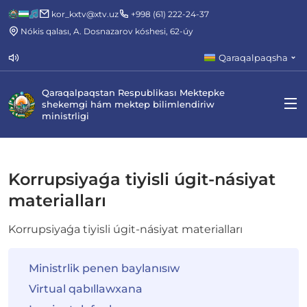
kor_kxtv@xtv.uz
+998 (61) 222-24-37
Nókis qalası, A. Dosnazarov kóshesi, 62-úy
Qaraqalpaqsha
Qaraqalpaqstan Respublikası Mektepke
shekemgi hám mektep bilimlendiriw
ministrligi
Korrupsiyaǵa tiyisli úgit-násiyat
materialları
Korrupsiyaǵa tiyisli úgit-násiyat materialları
Ministrlik penen baylanısıw
Virtual qabıllawxana