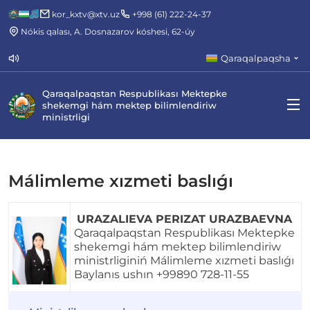
kor_kxtv@xtv.uz
+998 (61) 222-24-37
Nókis qalası, A. Dosnazarov kóshesi, 62-úy
Qaraqalpaqsha
Qaraqalpaqstan Respublikası Mektepke
shekemgi hám mektep bilimlendiriw
ministrligi
Málimleme xızmeti baslıǵı
URAZALIEVA PERIZAT URAZBAEVNA
Qaraqalpaqstan Respublikası Mektepke
shekemgi hám mektep bilimlendiriw
ministrliginiń Málimleme xızmeti baslıǵı
Baylanıs ushın
+99890 728-11-55