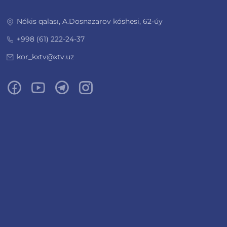
Nókis qalası, A.Dosnazarov kóshesi, 62-úy
+998 (61) 222-24-37
kor_kxtv@xtv.uz