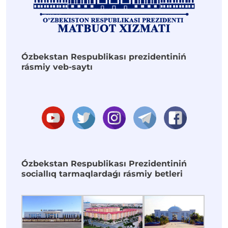
Ózbekstan Respublikası prezidentiniń
rásmiy veb-saytı
Ózbekstan Respublikası Prezidentiniń
sociallıq tarmaqlardaǵı rásmiy betleri