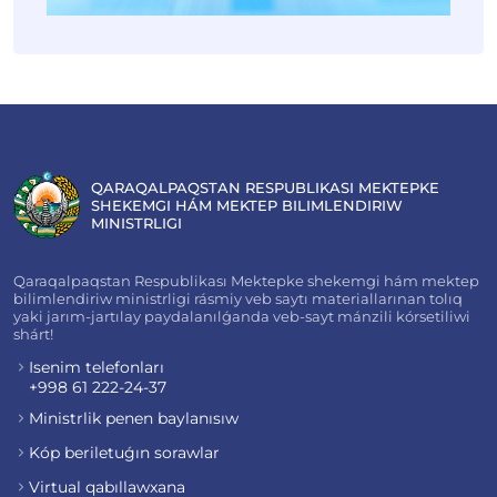
QARAQALPAQSTAN RESPUBLIKASI MEKTEPKE
SHEKEMGI HÁM MEKTEP BILIMLENDIRIW
MINISTRLIGI
Qaraqalpaqstan Respublikası Mektepke shekemgi hám mektep
bilimlendiriw ministrligi rásmiy veb saytı materiallarınan tolıq
yaki jarım-jartılay paydalanılǵanda veb-sayt mánzili kórsetiliwi
shárt!
Isenim telefonları
+998 61 222-24-37
Ministrlik penen baylanısıw
Kóp beriletuǵın sorawlar
Virtual qabıllawxana