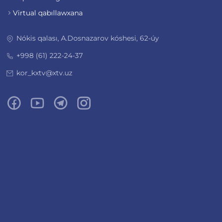
Virtual qabıllawxana
Nókis qalası, A.Dosnazarov kóshesi, 62-úy
+998 (61) 222-24-37
kor_kxtv@xtv.uz