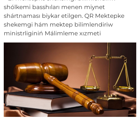
shólkemi basshıları menen miynet
shártnaması biykar etilgen.
QR Mektepke
shekemgi hám mektep bilimlendiriw
ministrliginiń Málimleme xızmeti