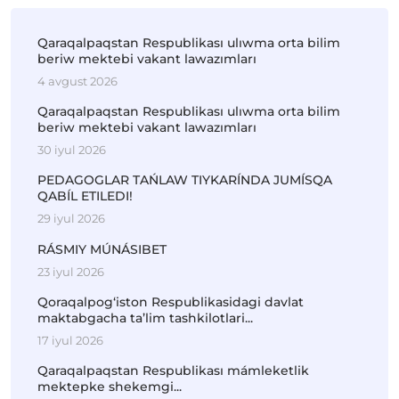
Qaraqalpaqstan Respublikası ulıwma orta bilim
beriw mektebi vakant lawazımları
4 avgust 2026
Qaraqalpaqstan Respublikası ulıwma orta bilim
beriw mektebi vakant lawazımları
30 iyul 2026
PEDAGOGLAR TAŃLAW TIYKARÍNDA JUMÍSQA
QABÍL ETILEDI!
29 iyul 2026
RÁSMIY MÚNÁSIBET
23 iyul 2026
Qoraqalpog‘iston Respublikasidagi davlat
maktabgacha ta’lim tashkilotlari...
17 iyul 2026
Qaraqalpaqstan Respublikası mámleketlik
mektepke shekemgi...