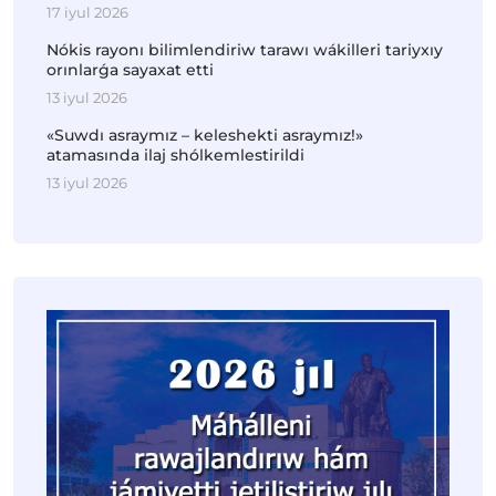
17 iyul 2026
Nókis rayonı bilimlendiriw tarawı wákilleri tariyxıy
orınlarǵa sayaxat etti
13 iyul 2026
«Suwdı asraymız – keleshekti asraymız!»
atamasında ilaj shólkemlestirildi
13 iyul 2026