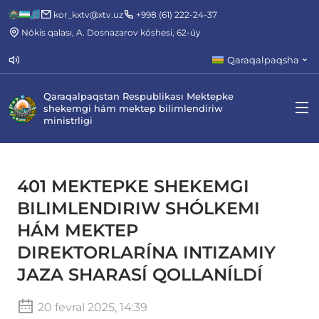
kor_kxtv@xtv.uz
+998 (61) 222-24-37
Nókis qalası, A. Dosnazarov kóshesi, 62-úy
Qaraqalpaqsha
Qaraqalpaqstan Respublikası Mektepke
shekemgi hám mektep bilimlendiriw
ministrligi
401 MEKTEPKE SHEKEMGI
BILIMLENDIRIW SHÓLKEMI
HÁM MEKTEP
DIREKTORLARÍNA INTIZAMIY
JAZA SHARASÍ QOLLANÍLDÍ
20 fevral 2025, 14:39