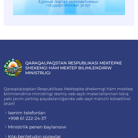
QARAQALPAQSTAN RESPUBLIKASI MEKTEPKE
SHEKEMGI HÁM MEKTEP BILIMLENDIRIW
MINISTRLIGI
Qaraqalpaqstan Respublikası Mektepke shekemgi hám mektep
bilimlendiriw ministrligi rásmiy veb saytı materiallarınan tolıq
yaki jarım-jartılay paydalanılǵanda veb-sayt mánzili kórsetiliwi
shárt!
Isenim telefonları
+998 61 222-24-37
Ministrlik penen baylanısıw
Kóp beriletuǵın sorawlar