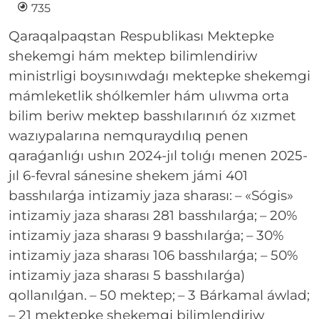
735
Qaraqalpaqstan Respublikası Mektepke
shekemgi hám mektep bilimlendiriw
ministrligi boysınıwdaǵı mektepke shekemgi
mámleketlik shólkemler hám ulıwma orta
bilim beriw mektep basshılarınıń óz xızmet
wazıypalarına nemquraydılıq penen
qaraǵanlıǵı ushın 2024-jıl tolıǵı menen 2025-
jıl 6-fevral sánesine shekem jámi 401
basshılarǵa intizamiy jaza sharası:
– «Sógis»
intizamiy jaza sharası 281 basshılarǵa;
– 20%
intizamiy jaza sharası 9 basshılarǵa;
– 30%
intizamiy jaza sharası 106 basshılarǵa;
– 50%
intizamiy jaza sharası 5 basshılarǵa)
qollanılǵan.
– 50 mektep;
– 3 Bárkamal áwlad;
– 21 mektepke shekemgi bilimlendiriw