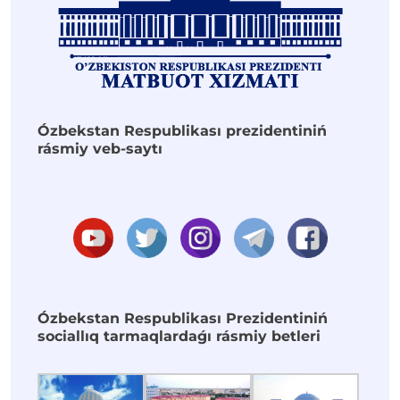
Ózbekstan Respublikası prezidentiniń
rásmiy veb-saytı
Ózbekstan Respublikası Prezidentiniń
sociallıq tarmaqlardaǵı rásmiy betleri