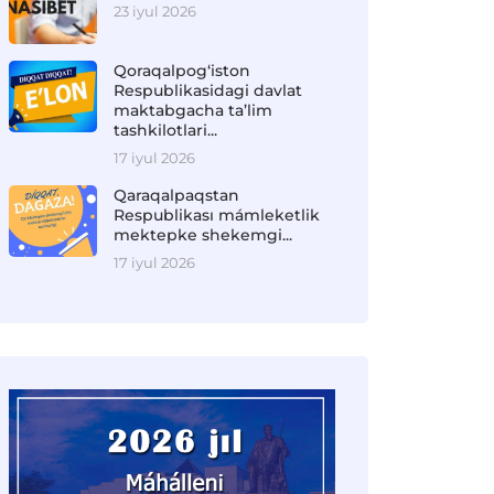
23 iyul 2026
Qoraqalpog‘iston
Respublikasidagi davlat
maktabgacha ta’lim
tashkilotlari...
17 iyul 2026
Qaraqalpaqstan
Respublikası mámleketlik
mektepke shekemgi...
17 iyul 2026