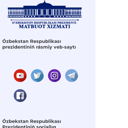
Ózbekstan Respublikası
prezidentiniń rásmiy veb-saytı
Ózbekstan Respublikası
Prezidentiniń sociallıq