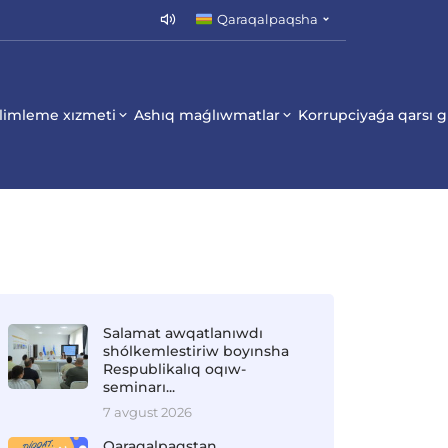
Qaraqalpaqsha
limleme xızmeti
Ashıq maǵlıwmatlar
Korrupciyaǵa qarsı 
Salamat awqatlanıwdı
shólkemlestiriw boyınsha
Respublikalıq oqıw-
seminarı...
7 avgust 2026
Qaraqalpaqstan