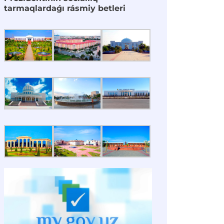
tarmaqlardaǵı rásmiy betleri