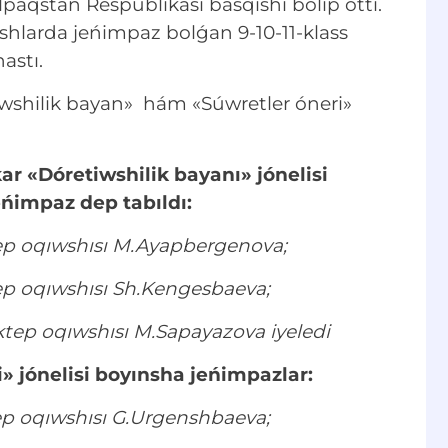
paqstan Respublikası basqıshı bolıp ótti.
shlarda jeńimpaz bolǵan 9-10-11-klass
astı.
iwshilik bayan» hám «Súwretler óneri»
ar «Dóretiwshilik bayanı» jónelisi
ńimpaz dep tabıldı:
ktep oqıwshısı M.Ayapbergenova;
tep oqıwshısı Sh.Kengesbaeva;
ktep oqıwshısı M.Sapayazova iyeledi
 jónelisi boyınsha jeńimpazlar:
tep oqıwshısı G.Urgenshbaeva;