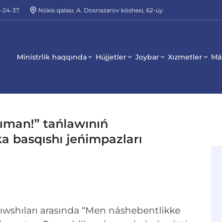
2-24-37
Nókis qalası, A. Dosnazarov kóshesi, 62-úy
Ministrlik haqqında
Hújjetler
Joybar
Xızmetler
Má
ıman!” tańlawınıń
a basqıshı jeńimpazları
ıwshıları arasında “Men náshebentlikke