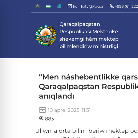
kor_kxtv@xtv.uz
+998 (61) 22
Qaraqalpaqstan
Respublikası Mektepke
shekemgi hám mektep
bilimlendiriw ministrligi
“Men náshebentlikke qars
Qaraqalpaqstan Respublik
anıqlandı
10 aprel 2025, 11:31
883
Ulıwma orta bilim beriw mektep oq