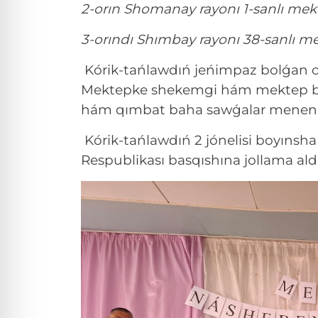
2-orın Shomanay rayonı 1-sanlı me
3-orındı Shımbay rayonı 38-sanlı me
Kórik-tańlawdıń jeńimpaz bolǵan o
Mektepke shekemgi hám mektep bili
hám qımbat baha sawǵalar menen s
Kórik-tańlawdıń 2 jónelisi boyınsha
Respublikası basqıshına jollama aldı