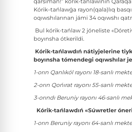
qarsıman!” kórik-tańlawınıń Qaraqal
Kórik–tańlawǵa rayon(qala)lıq basqı
oqıwshılarınan jámi 34 oqıwshı qatn
Bul kórik-tańlaw 2 jóneliste «Dóret
boyınsha ótkerildi.
Kórik-tańlawdıń nátiyjelerine tiyk
boyınsha tómendegi oqıwshılar je
1-orın Qanlıkól rayonı 18-sanlı me
2-orın Qońırat rayonı 55-sanlı mek
3-orındı Beruniy rayonı 46-sanlı me
Kórik-tańlawdıń «Súwretler óneri»
1-orın Beruniy rayonı 64-sanlı mek