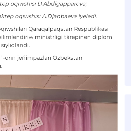
ktep oqıwshısı D.Abdigapparova;
ktep oqıwshısı A.Djanbaeva iyeledi.
qıwshıları Qaraqalpaqstan Respublikası
mlendiriw ministrligi tárepinen diplom
ıylıqlandı.
 1-orın jeńimpazları Ózbekstan
.