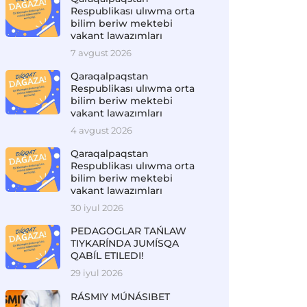
Respublikası ulıwma orta
bilim beriw mektebi
vakant lawazımları
7 avgust 2026
Qaraqalpaqstan
Respublikası ulıwma orta
bilim beriw mektebi
vakant lawazımları
4 avgust 2026
Qaraqalpaqstan
Respublikası ulıwma orta
bilim beriw mektebi
vakant lawazımları
30 iyul 2026
PEDAGOGLAR TAŃLAW
TIYKARÍNDA JUMÍSQA
QABÍL ETILEDI!
29 iyul 2026
RÁSMIY MÚNÁSIBET