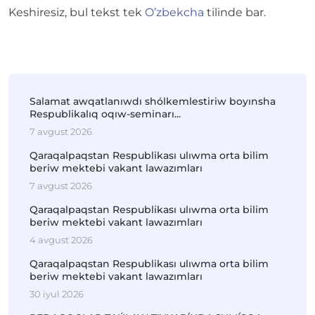
Keshiresiz, bul tekst tek
O’zbekcha
tilinde bar.
Salamat awqatlanıwdı shólkemlestiriw boyınsha
Respublikalıq oqıw-seminarı...
7 avgust 2026
Qaraqalpaqstan Respublikası ulıwma orta bilim
beriw mektebi vakant lawazımları
7 avgust 2026
Qaraqalpaqstan Respublikası ulıwma orta bilim
beriw mektebi vakant lawazımları
4 avgust 2026
Qaraqalpaqstan Respublikası ulıwma orta bilim
beriw mektebi vakant lawazımları
30 iyul 2026