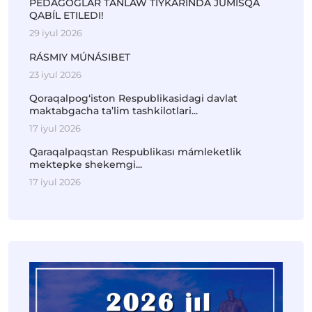
PEDAGOGLAR TAŃLAW TIYKARÍNDA JUMÍSQA
QABÍL ETILEDI!
29 iyul 2026
RÁSMIY MÚNÁSIBET
23 iyul 2026
Qoraqalpog‘iston Respublikasidagi davlat
maktabgacha ta’lim tashkilotlari...
17 iyul 2026
Qaraqalpaqstan Respublikası mámleketlik
mektepke shekemgi...
17 iyul 2026