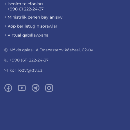
Isenim telefonları
+998 61 222-24-37
Ministrlik penen baylanısıw
Kóp beriletuǵın sorawlar
Virtual qabıllawxana
Nókis qalası, A.Dosnazarov kóshesi, 62-úy
+998 (61) 222-24-37
kor_kxtv@xtv.uz