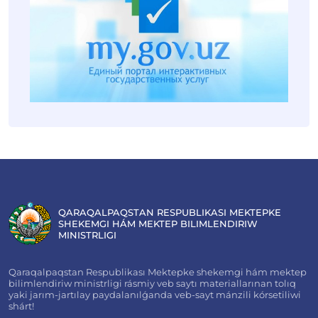
QARAQALPAQSTAN RESPUBLIKASI MEKTEPKE
SHEKEMGI HÁM MEKTEP BILIMLENDIRIW
MINISTRLIGI
Qaraqalpaqstan Respublikası Mektepke shekemgi hám mektep
bilimlendiriw ministrligi rásmiy veb saytı materiallarınan tolıq
yaki jarım-jartılay paydalanılǵanda veb-sayt mánzili kórsetiliwi
shárt!