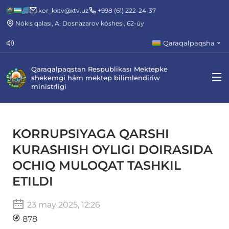
kor_kxtv@xtv.uz
+998 (61) 222-24-37
Nókis qalası, A. Dosnazarov kóshesi, 62-úy
Qaraqalpaqsha
Qaraqalpaqstan Respublikası Mektepke
shekemgi hám mektep bilimlendiriw
ministrligi
KORRUPSIYAGA QARSHI
KURASHISH OYLIGI DOIRASIDA
OCHIQ MULOQAT TASHKIL
ETILDI
23 may 2025, 12:26
878