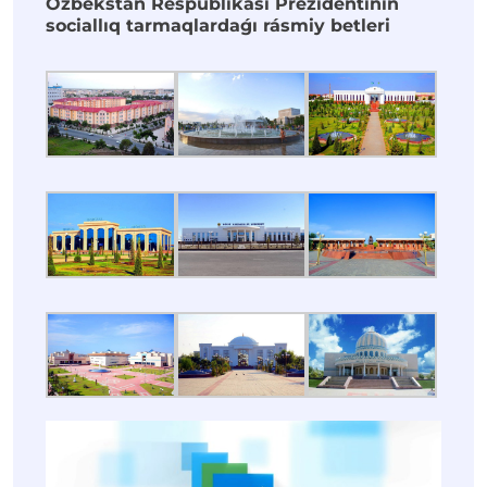
Ózbekstan Respublikası Prezidentiniń
sociallıq tarmaqlardaǵı rásmiy betleri