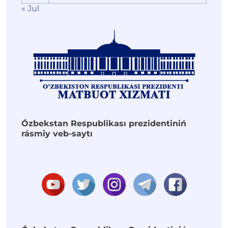
« Jul
Ózbekstan Respublikası prezidentiniń
rásmiy veb-saytı