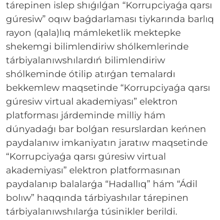
tárepinen islep shıǵılǵan “Korrupciyaǵa qarsı
gúresiw” oqıw baǵdarlaması tiykarında barlıq
rayon (qala)lıq mámleketlik mektepke
shekemgi bilimlendiriw shólkemlerinde
tárbiyalanıwshılardıń bilimlendiriw
shólkeminde ótilip atırǵan temalardı
bekkemlew maqsetinde “Korrupciyaǵa qarsı
gúresiw virtual akademiyası” elektron
platforması járdeminde milliy hám
dúnyadaǵı bar bolǵan resurslardan keńnen
paydalanıw imkaniyatın jaratıw maqsetinde
“Korrupciyaǵa qarsı gúresiw virtual
akademiyası” elektron platformasınan
paydalanıp balalarǵa “Hadallıq” hám “Ádil
bolıw” haqqında tárbiyashılar tárepinen
tárbiyalanıwshılarǵa túsinikler berildi.