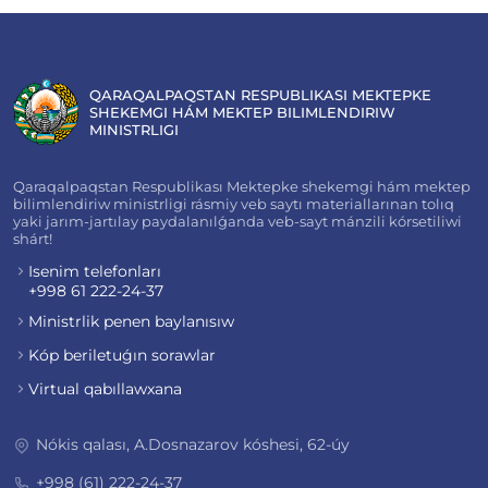
QARAQALPAQSTAN RESPUBLIKASI MEKTEPKE
SHEKEMGI HÁM MEKTEP BILIMLENDIRIW
MINISTRLIGI
Qaraqalpaqstan Respublikası Mektepke shekemgi hám mektep
bilimlendiriw ministrligi rásmiy veb saytı materiallarınan tolıq
yaki jarım-jartılay paydalanılǵanda veb-sayt mánzili kórsetiliwi
shárt!
Isenim telefonları
+998 61 222-24-37
Ministrlik penen baylanısıw
Kóp beriletuǵın sorawlar
Virtual qabıllawxana
Nókis qalası, A.Dosnazarov kóshesi, 62-úy
+998 (61) 222-24-37