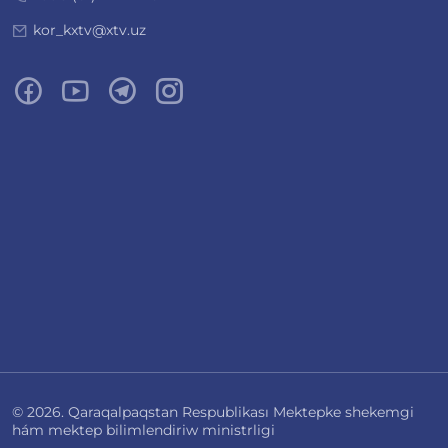
kor_kxtv@xtv.uz
© 2026. Qaraqalpaqstan Respublikası Mektepke shekemgi
hám mektep bilimlendiriw ministrligi