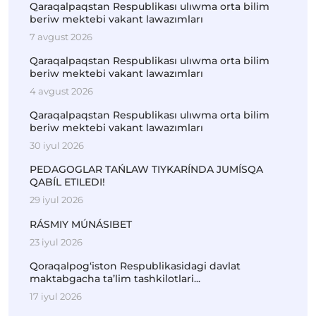
Qaraqalpaqstan Respublikası ulıwma orta bilim
beriw mektebi vakant lawazımları
7 avgust 2026
Qaraqalpaqstan Respublikası ulıwma orta bilim
beriw mektebi vakant lawazımları
4 avgust 2026
Qaraqalpaqstan Respublikası ulıwma orta bilim
beriw mektebi vakant lawazımları
30 iyul 2026
PEDAGOGLAR TAŃLAW TIYKARÍNDA JUMÍSQA
QABÍL ETILEDI!
29 iyul 2026
RÁSMIY MÚNÁSIBET
23 iyul 2026
Qoraqalpog‘iston Respublikasidagi davlat
maktabgacha ta’lim tashkilotlari...
17 iyul 2026