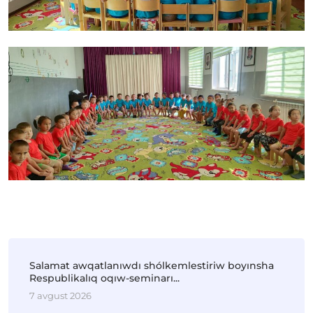
Salamat awqatlanıwdı shólkemlestiriw boyınsha
Respublikalıq oqıw-seminarı...
7 avgust 2026