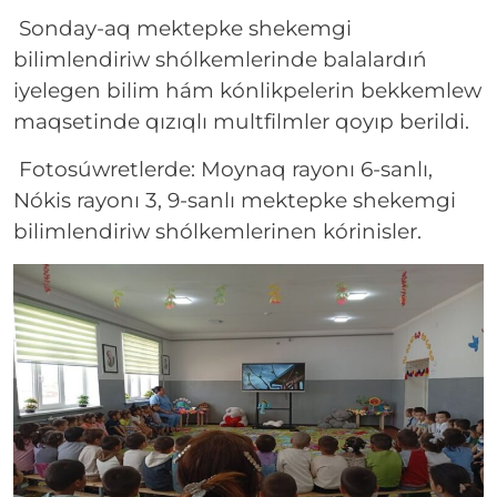
Sonday-aq mektepke shekemgi
bilimlendiriw shólkemlerinde balalardıń
iyelegen bilim hám kónlikpelerin bekkemlew
maqsetinde qızıqlı multfilmler qoyıp berildi.
Fotosúwretlerde: Moynaq rayonı 6-sanlı,
Nókis rayonı 3, 9-sanlı mektepke shekemgi
bilimlendiriw shólkemlerinen kórinisler.