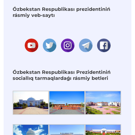
Ózbekstan Respublikası prezidentiniń
rásmiy veb-saytı
Ózbekstan Respublikası Prezidentiniń
sociallıq tarmaqlardaǵı rásmiy betleri