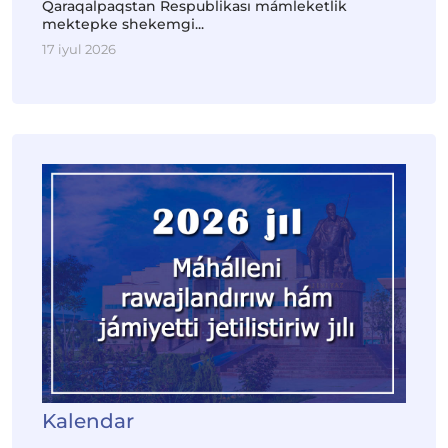
Qaraqalpaqstan Respublikası mámleketlik
mektepke shekemgi...
17 iyul 2026
Kalendar