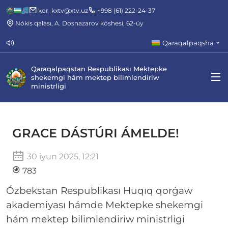
kor_kxtv@xtv.uz
+998 (61) 222-24-37
Nókis qalası, A. Dosnazarov kóshesi, 62-úy
Qaraqalpaqsha
Qaraqalpaqstan Respublikası Mektepke
shekemgi hám mektep bilimlendiriw
ministrligi
GRACE DÁSTÚRI ÁMELDE!
30 iyun 2025, 12:21
783
Ózbekstan Respublikası Huqıq qorǵaw
akademiyası hámde Mektepke shekemgi
hám mektep bilimlendiriw ministrligi