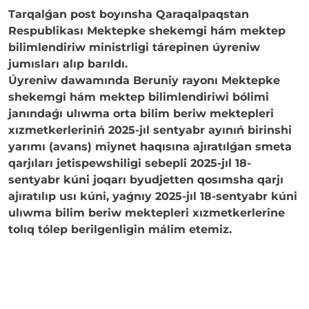
Tarqalǵan post boyınsha Qaraqalpaqstan
Respublikası Mektepke shekemgi hám mektep
bilimlendiriw ministrligi tárepinen úyreniw
jumısları alıp barıldı.
Úyreniw dawamında Beruniy rayonı Mektepke
shekemgi hám mektep bilimlendiriwi bólimi
janındaǵı ulıwma orta bilim beriw mektepleri
xızmetkerleriniń 2025-jıl sentyabr ayınıń birinshi
yarımı (avans) miynet haqısına ajıratılǵan smeta
qarjıları jetispewshiligi sebepli 2025-jıl 18-
sentyabr kúni joqarı byudjetten qosımsha qarjı
ajıratılıp usı kúni, yaǵnıy 2025-jıl 18-sentyabr kúni
ulıwma bilim beriw mektepleri xızmetkerlerine
tolıq tólep berilgenligin málim etemiz.