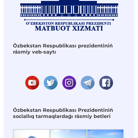
Ózbekstan Respublikası prezidentiniń
rásmiy veb-saytı
Ózbekstan Respublikası Prezidentiniń
sociallıq tarmaqlardaǵı rásmiy betleri