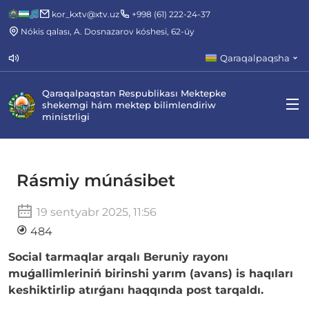
kor_kxtv@xtv.uz
+998 (61) 222-24-37
Nókis qalası, A. Dosnazarov kóshesi, 62-úy
Qaraqalpaqsha
Qaraqalpaqstan Respublikası Mektepke
shekemgi hám mektep bilimlendiriw
ministrligi
Rásmiy múnásibet
19 sentyabr 2025, 11:56
484
Social tarmaqlar arqalı Beruniy rayonı
muǵallimleriniń birinshi yarım (avans) is haqıları
keshiktirlip atırǵanı haqqında post tarqaldı.