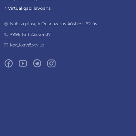
Virtual qabıllawxana
Nókis qalası, A.Dosnazarov kóshesi, 62-úy
+998 (61) 222-24-37
kor_kxtv@xtv.uz