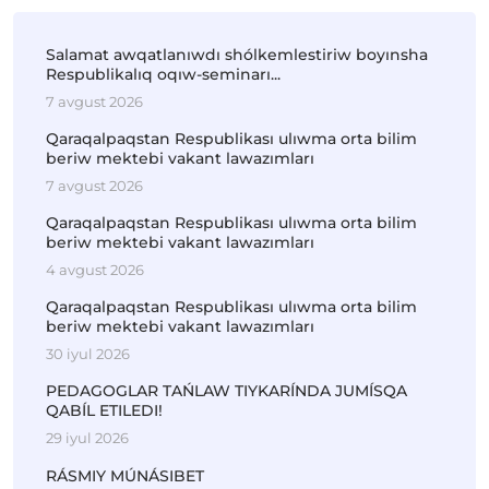
Salamat awqatlanıwdı shólkemlestiriw boyınsha
Respublikalıq oqıw-seminarı...
7 avgust 2026
Qaraqalpaqstan Respublikası ulıwma orta bilim
beriw mektebi vakant lawazımları
7 avgust 2026
Qaraqalpaqstan Respublikası ulıwma orta bilim
beriw mektebi vakant lawazımları
4 avgust 2026
Qaraqalpaqstan Respublikası ulıwma orta bilim
beriw mektebi vakant lawazımları
30 iyul 2026
PEDAGOGLAR TAŃLAW TIYKARÍNDA JUMÍSQA
QABÍL ETILEDI!
29 iyul 2026
RÁSMIY MÚNÁSIBET