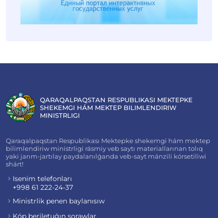
QARAQALPAQSTAN RESPUBLIKASI MEKTEPKE
SHEKEMGI HÁM MEKTEP BILIMLENDIRIW
MINISTRLIGI
Qaraqalpaqstan Respublikası Mektepke shekemgi hám mektep
bilimlendiriw ministrligi rásmiy veb saytı materiallarınan tolıq
yaki jarım-jartılay paydalanılǵanda veb-sayt mánzili kórsetiliwi
shárt!
Isenim telefonları
+998 61 222-24-37
Ministrlik penen baylanısıw
Kóp beriletuǵın sorawlar