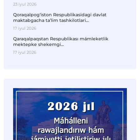
23 iyul 2026
Qoraqalpog‘iston Respublikasidagi davlat
maktabgacha ta’lim tashkilotlari...
17 iyul 2026
Qaraqalpaqstan Respublikası mámleketlik
mektepke shekemgi...
17 iyul 2026