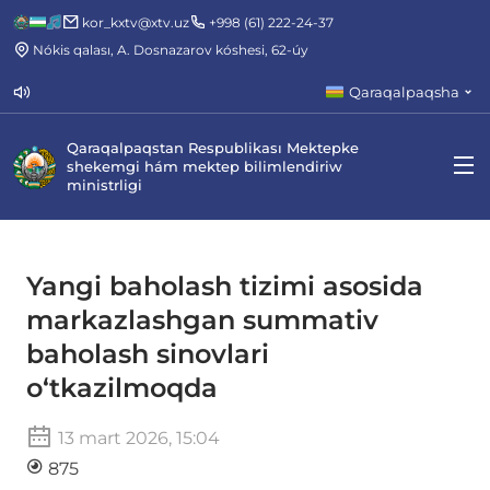
kor_kxtv@xtv.uz
+998 (61) 222-24-37
Nókis qalası, A. Dosnazarov kóshesi, 62-úy
Qaraqalpaqsha
Qaraqalpaqstan Respublikası Mektepke
shekemgi hám mektep bilimlendiriw
ministrligi
Yangi baholash tizimi asosida
markazlashgan summativ
baholash sinovlari
o‘tkazilmoqda
13 mart 2026, 15:04
875