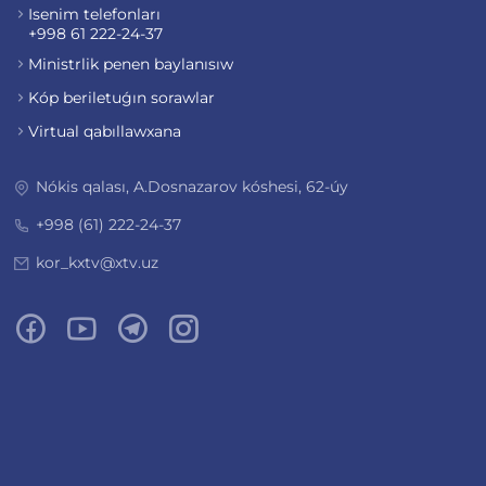
Isenim telefonları
+998 61 222-24-37
Ministrlik penen baylanısıw
Kóp beriletuǵın sorawlar
Virtual qabıllawxana
Nókis qalası, A.Dosnazarov kóshesi, 62-úy
+998 (61) 222-24-37
kor_kxtv@xtv.uz