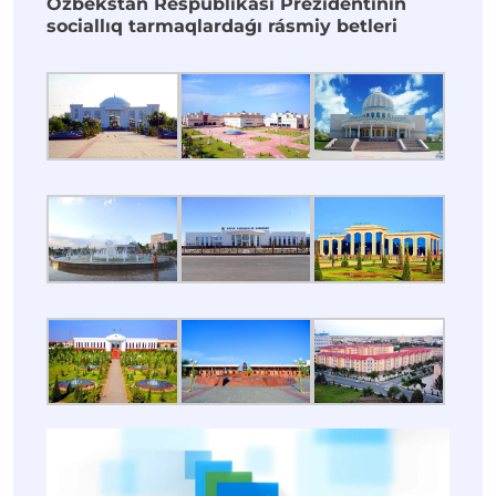
Ózbekstan Respublikası Prezidentiniń
sociallıq tarmaqlardaǵı rásmiy betleri