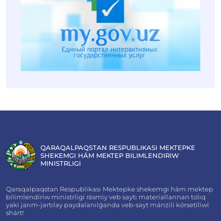
QARAQALPAQSTAN RESPUBLIKASI MEKTEPKE
SHEKEMGI HÁM MEKTEP BILIMLENDIRIW
MINISTRLIGI
Qaraqalpaqstan Respublikası Mektepke shekemgi hám mektep
bilimlendiriw ministrligi rásmiy veb saytı materiallarınan tolıq
yaki jarım-jartılay paydalanılǵanda veb-sayt mánzili kórsetiliwi
shárt!