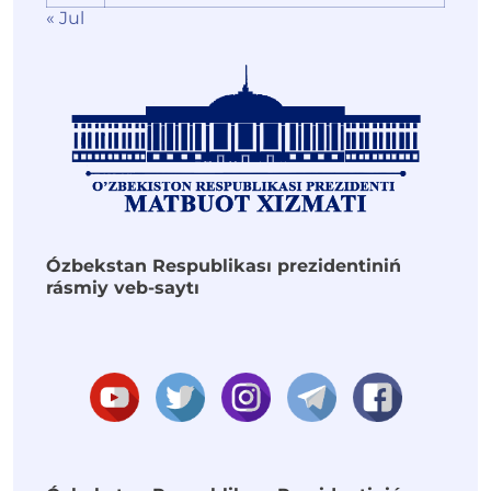
« Jul
Ózbekstan Respublikası prezidentiniń
rásmiy veb-saytı