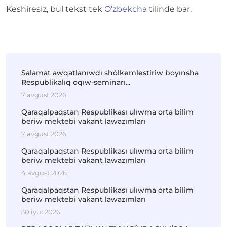
Keshiresiz, bul tekst tek
O’zbekcha
tilinde bar.
Salamat awqatlanıwdı shólkemlestiriw boyınsha
Respublikalıq oqıw-seminarı...
7 avgust 2026
Qaraqalpaqstan Respublikası ulıwma orta bilim
beriw mektebi vakant lawazımları
7 avgust 2026
Qaraqalpaqstan Respublikası ulıwma orta bilim
beriw mektebi vakant lawazımları
4 avgust 2026
Qaraqalpaqstan Respublikası ulıwma orta bilim
beriw mektebi vakant lawazımları
30 iyul 2026