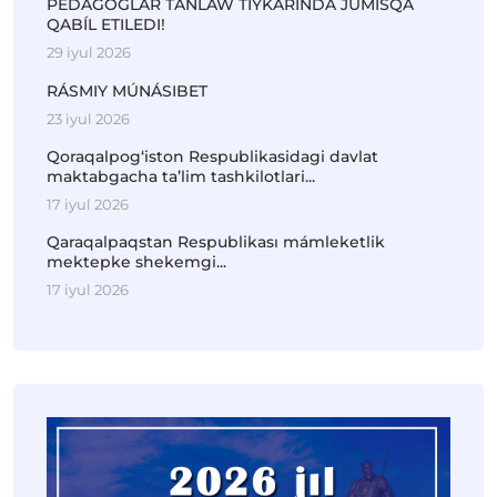
PEDAGOGLAR TAŃLAW TIYKARÍNDA JUMÍSQA
QABÍL ETILEDI!
29 iyul 2026
RÁSMIY MÚNÁSIBET
23 iyul 2026
Qoraqalpog‘iston Respublikasidagi davlat
maktabgacha ta’lim tashkilotlari...
17 iyul 2026
Qaraqalpaqstan Respublikası mámleketlik
mektepke shekemgi...
17 iyul 2026