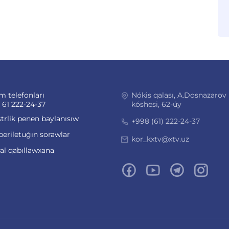
m telefonları
Nókis qalası, A.Dosnazarov
 61 222-24-37
kóshesi, 62-úy
trlik penen baylanısıw
+998 (61) 222-24-37
beriletuǵın sorawlar
kor_kxtv@xtv.uz
ual qabıllawxana