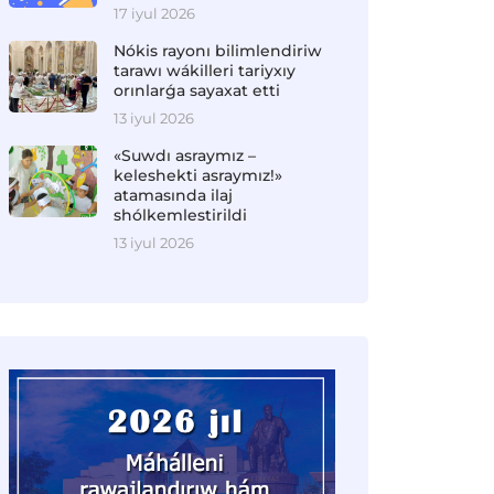
17 iyul 2026
Nókis rayonı bilimlendiriw
tarawı wákilleri tariyxıy
orınlarǵa sayaxat etti
13 iyul 2026
«Suwdı asraymız –
keleshekti asraymız!»
atamasında ilaj
shólkemlestirildi
13 iyul 2026