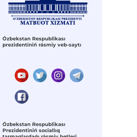
Ózbekstan Respublikası
prezidentiniń rásmiy veb-saytı
Ózbekstan Respublikası
Prezidentiniń sociallıq
tarmaqlardaǵı rásmiy betleri