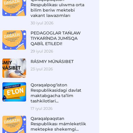
Respublikası ulıwma orta
bilim beriw mektebi
vakant lawazımları
30 iyul 2026
PEDAGOGLAR TAŃLAW
TIYKARÍNDA JUMÍSQA
QABÍL ETILEDI!
29 iyul 2026
RÁSMIY MÚNÁSIBET
23 iyul 2026
Qoraqalpog‘iston
Respublikasidagi davlat
maktabgacha ta’lim
tashkilotlari...
17 iyul 2026
Qaraqalpaqstan
Respublikası mámleketlik
mektepke shekemgi...