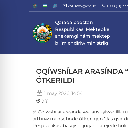
kor_kxtv@xtv.uz
+998 (61) 22
Qaraqalpaqstan
Respublikası Mektepke
shekemgi hám mektep
bilimlendiriw ministrligi
OQÍWShÍLAR ARASÍNDA “
ÓTKERILDI
1 may 2026, 14:54
281
✅ Oqıwshılar arasında watansúyiwshilik ru
arttırıw maqsetinde ótkerilgen “Jas gvardi
Respublikası basqıshı joqarı dárejede bolıp