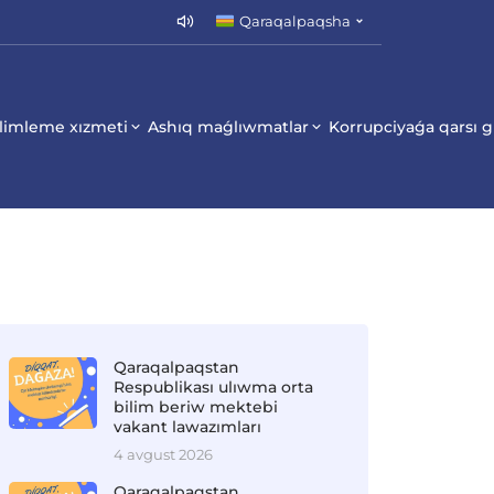
Qaraqalpaqsha
limleme xızmeti
Ashıq maǵlıwmatlar
Korrupciyaǵa qarsı 
Qaraqalpaqstan
Respublikası ulıwma orta
bilim beriw mektebi
vakant lawazımları
4 avgust 2026
Qaraqalpaqstan