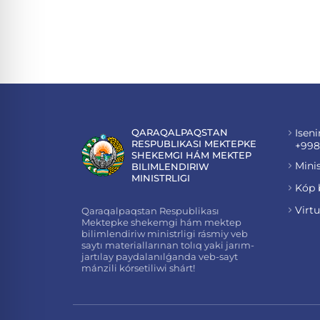
QARAQALPAQSTAN
Iseni
RESPUBLIKASI MEKTEPKE
+998
SHEKEMGI HÁM MEKTEP
Minis
BILIMLENDIRIW
MINISTRLIGI
Kóp 
Virt
Qaraqalpaqstan Respublikası
Mektepke shekemgi hám mektep
bilimlendiriw ministrligi rásmiy veb
saytı materiallarınan tolıq yaki jarım-
jartılay paydalanılǵanda veb-sayt
mánzili kórsetiliwi shárt!