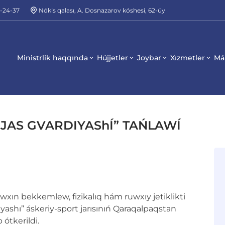
2-24-37
Nókis qalası, A. Dosnazarov kóshesi, 62-úy
Ministrlik haqqında
Hújjetler
Joybar
Xızmetler
Má
JAS GVARDIYAShÍ” TAŃLAWÍ
wxın bekkemlew, fizikalıq hám ruwxıy jetiklikti
yashı” áskeriy-sport jarısınıń Qaraqalpaqstan
 ótkerildi.