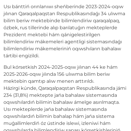
Usı bánttiń orınlanıwı sheńberinde 2023-2024-oqıw
jılınan Qaraqalpaqstan Respublikasındaǵı 34 ulıwma
bilim beriw mektebinde bilimlendiriw qaraqalpaq,
ózbek, rus tillerinde alıp barılatuǵın mekteplerde
Prezident mektebi hám qánigelestirilgen
bilimlendiriw mákemeleri agentligi sistemasındaǵı
bilimlendiriw mákemeleriniń oqıwshıların bahalaw
tártibi engizildi.
Bul kórsetkish 2024-2025-oqıw jılınan 44 ke hám
2025-2026-oqıw jılında 156 ulıwma bilim beriw
mektebin qamtıp alıw menen arttırıldı.
Házirgi kúnde, Qaraqalpaqstan Respublikasında jámi
234 (31,8%) mektepte jańa bahalaw sistemasında
oqıwshılardıń bilimin bahalaw ámelge asırılmaqta.
Usı mekteplerde jańa bahalaw sistemasında
oqıwshılardıń bilimin bahalap hám jańa sistema
muǵallimlerdiń óz ústinde islewi, izleniwi hám
oqıwshılarda bilimlendiriw sapası kórsetkishleriniń