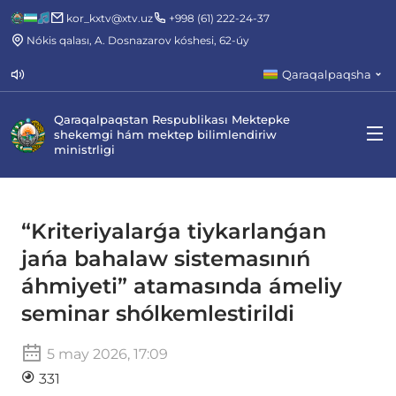
kor_kxtv@xtv.uz
+998 (61) 222-24-37
Nókis qalası, A. Dosnazarov kóshesi, 62-úy
Qaraqalpaqsha
Qaraqalpaqstan Respublikası Mektepke
shekemgi hám mektep bilimlendiriw
ministrligi
“Kriteriyalarǵa tiykarlanǵan
jańa bahalaw sistemasınıń
áhmiyeti” atamasında ámeliy
seminar shólkemlestirildi
5 may 2026, 17:09
331