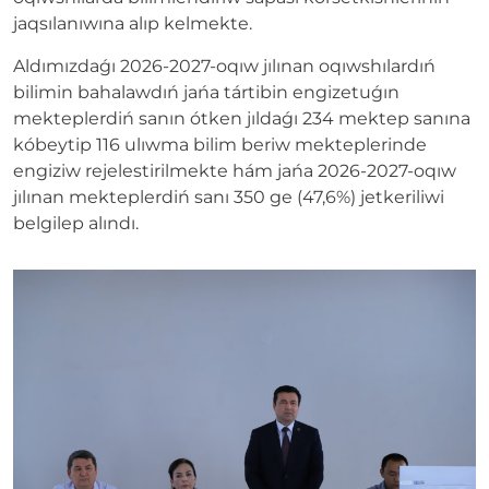
jaqsılanıwına alıp kelmekte.
Aldımızdaǵı 2026-2027-oqıw jılınan oqıwshılardıń
bilimin bahalawdıń jańa tártibin engizetuǵın
mekteplerdiń sanın ótken jıldaǵı 234 mektep sanına
kóbeytip 116 ulıwma bilim beriw mekteplerinde
engiziw rejelestirilmekte hám jańa 2026-2027-oqıw
jılınan mekteplerdiń sanı 350 ge (47,6%) jetkeriliwi
belgilep alındı.