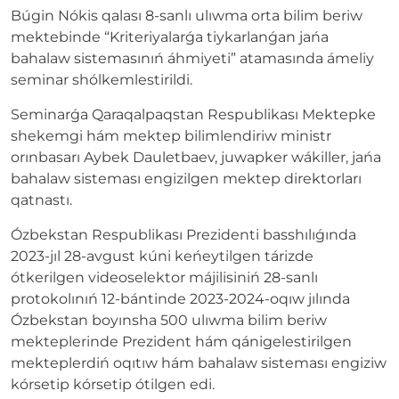
Búgin Nókis qalası 8-sanlı ulıwma orta bilim beriw
mektebinde “Kriteriyalarǵa tiykarlanǵan jańa
bahalaw sistemasınıń áhmiyeti” atamasında ámeliy
seminar shólkemlestirildi.
Seminarǵa Qaraqalpaqstan Respublikası Mektepke
shekemgi hám mektep bilimlendiriw ministr
orınbasarı Aybek Dauletbaev, juwapker wákiller, jańa
bahalaw sisteması engizilgen mektep direktorları
qatnastı.
Ózbekstan Respublikası Prezidenti basshılıǵında
2023-jıl 28-avgust kúni keńeytilgen tárizde
ótkerilgen videoselektor májilisiniń 28-sanlı
protokolınıń 12-bántinde 2023-2024-oqıw jılında
Ózbekstan boyınsha 500 ulıwma bilim beriw
mekteplerinde Prezident hám qánigelestirilgen
mekteplerdiń oqıtıw hám bahalaw sisteması engiziw
kórsetip kórsetip ótilgen edi.