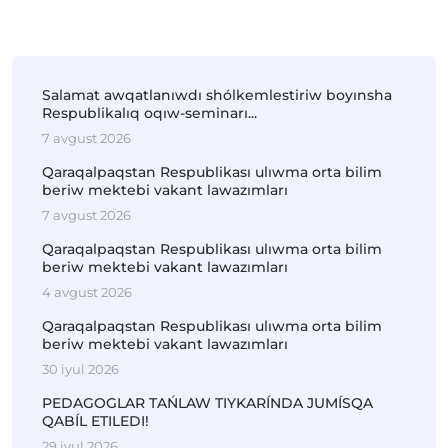
Salamat awqatlanıwdı shólkemlestiriw boyınsha
Respublikalıq oqıw-seminarı...
7 avgust 2026
Qaraqalpaqstan Respublikası ulıwma orta bilim
beriw mektebi vakant lawazımları
7 avgust 2026
Qaraqalpaqstan Respublikası ulıwma orta bilim
beriw mektebi vakant lawazımları
4 avgust 2026
Qaraqalpaqstan Respublikası ulıwma orta bilim
beriw mektebi vakant lawazımları
30 iyul 2026
PEDAGOGLAR TAŃLAW TIYKARÍNDA JUMÍSQA
QABÍL ETILEDI!
29 iyul 2026