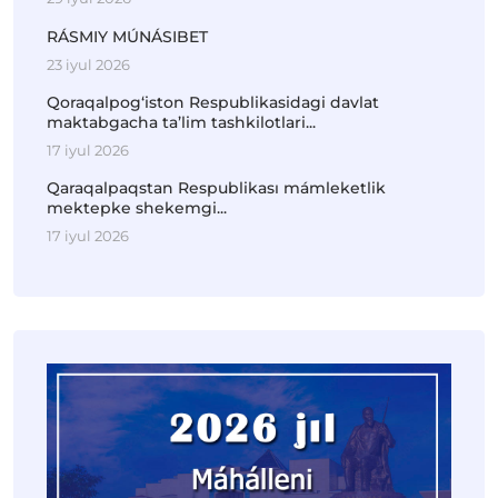
RÁSMIY MÚNÁSIBET
23 iyul 2026
Qoraqalpog‘iston Respublikasidagi davlat
maktabgacha ta’lim tashkilotlari...
17 iyul 2026
Qaraqalpaqstan Respublikası mámleketlik
mektepke shekemgi...
17 iyul 2026