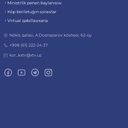
Ministrlik penen baylanısıw
Kóp beriletuǵın sorawlar
Virtual qabıllawxana
Nókis qalası, A.Dosnazarov kóshesi, 62-úy
+998 (61) 222-24-37
kor_kxtv@xtv.uz