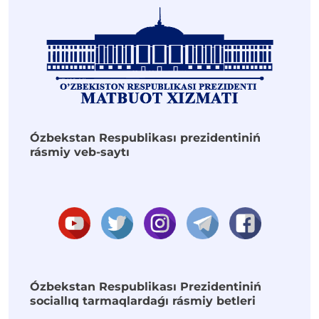
Ózbekstan Respublikası prezidentiniń
rásmiy veb-saytı
Ózbekstan Respublikası Prezidentiniń
sociallıq tarmaqlardaǵı rásmiy betleri