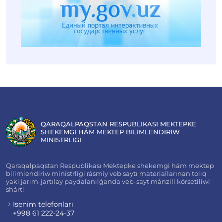
QARAQALPAQSTAN RESPUBLIKASI MEKTEPKE
SHEKEMGI HÁM MEKTEP BILIMLENDIRIW
MINISTRLIGI
Qaraqalpaqstan Respublikası Mektepke shekemgi hám mektep
bilimlendiriw ministrligi rásmiy veb saytı materiallarınan tolıq
yaki jarım-jartılay paydalanılǵanda veb-sayt mánzili kórsetiliwi
shárt!
Isenim telefonları
+998 61 222-24-37