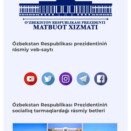
Ózbekstan Respublikası prezidentiniń
rásmiy veb-saytı
Ózbekstan Respublikası Prezidentiniń
sociallıq tarmaqlardaǵı rásmiy betleri