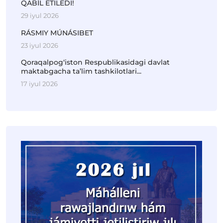
QABÍL ETILEDI!
29 iyul 2026
RÁSMIY MÚNÁSIBET
23 iyul 2026
Qoraqalpog‘iston Respublikasidagi davlat
maktabgacha ta’lim tashkilotlari...
17 iyul 2026