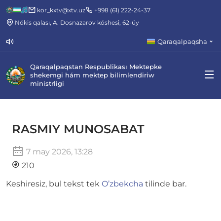
kor_kxtv@xtv.uz
+998 (61) 222-24-37
Nókis qalası, A. Dosnazarov kóshesi, 62-úy
Qaraqalpaqsha
Qaraqalpaqstan Respublikası Mektepke
shekemgi hám mektep bilimlendiriw
ministrligi
RASMIY MUNOSABAT
7 may 2026, 13:28
210
Keshiresiz, bul tekst tek
O’zbekcha
tilinde bar.