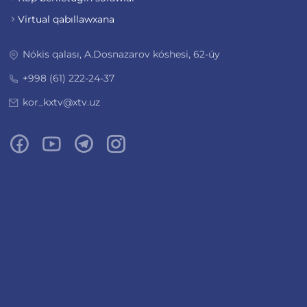
Virtual qabıllawxana
Nókis qalası, A.Dosnazarov kóshesi, 62-úy
+998 (61) 222-24-37
kor_kxtv@xtv.uz