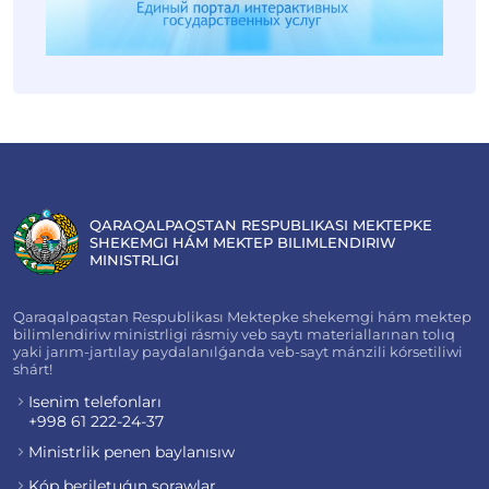
QARAQALPAQSTAN RESPUBLIKASI MEKTEPKE
SHEKEMGI HÁM MEKTEP BILIMLENDIRIW
MINISTRLIGI
Qaraqalpaqstan Respublikası Mektepke shekemgi hám mektep
bilimlendiriw ministrligi rásmiy veb saytı materiallarınan tolıq
yaki jarım-jartılay paydalanılǵanda veb-sayt mánzili kórsetiliwi
shárt!
Isenim telefonları
+998 61 222-24-37
Ministrlik penen baylanısıw
Kóp beriletuǵın sorawlar