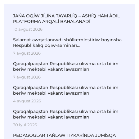
JAŃA OQÍW JÍLÍNA TAYARLÍQ – ASHÍQ HÁM ÀDIL
PLATFORMA ARQALÍ BAHALANADÍ
10 avgust 2026
Salamat awqatlanıwdı shólkemlestiriw boyınsha
Respublikalıq oqıw-seminarı...
7 avgust 2026
Qaraqalpaqstan Respublikası ulıwma orta bilim
beriw mektebi vakant lawazımları
7 avgust 2026
Qaraqalpaqstan Respublikası ulıwma orta bilim
beriw mektebi vakant lawazımları
4 avgust 2026
Qaraqalpaqstan Respublikası ulıwma orta bilim
beriw mektebi vakant lawazımları
30 iyul 2026
PEDAGOGLAR TAŃLAW TIYKARÍNDA JUMÍSQA