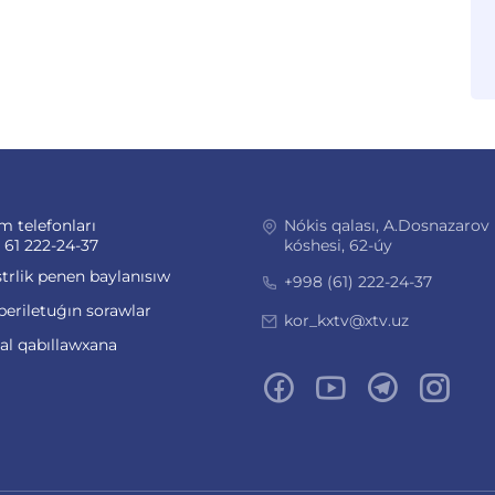
m telefonları
Nókis qalası, A.Dosnazarov
 61 222-24-37
kóshesi, 62-úy
trlik penen baylanısıw
+998 (61) 222-24-37
beriletuǵın sorawlar
kor_kxtv@xtv.uz
ual qabıllawxana