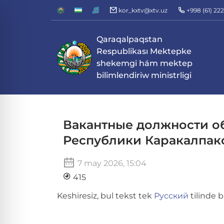
kor_kxtv@xtv.uz
+998 (61) 22
Qaraqalpaqstan
Respublikası Mektepke
shekemgi hám mektep
bilimlendiriw ministrligi
Вакантные должности о
Республики Каракалпак
7 may 2026, 15:04
415
Keshiresiz, bul tekst tek
Русский
tilinde b