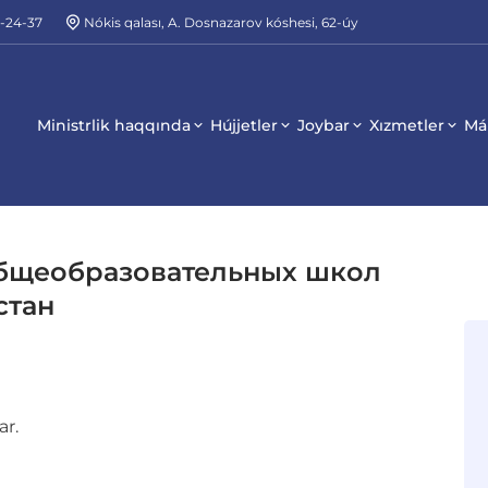
2-24-37
Nókis qalası, A. Dosnazarov kóshesi, 62-úy
Ministrlik haqqında
Hújjetler
Joybar
Xızmetler
Má
бщеобразовательных школ
стан
ar.