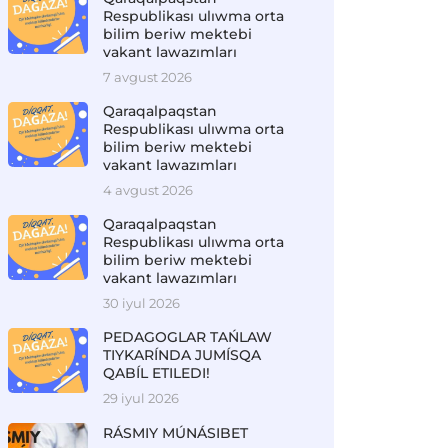
Respublikası ulıwma orta
bilim beriw mektebi
vakant lawazımları
7 avgust 2026
Qaraqalpaqstan
Respublikası ulıwma orta
bilim beriw mektebi
vakant lawazımları
4 avgust 2026
Qaraqalpaqstan
Respublikası ulıwma orta
bilim beriw mektebi
vakant lawazımları
30 iyul 2026
PEDAGOGLAR TAŃLAW
TIYKARÍNDA JUMÍSQA
QABÍL ETILEDI!
29 iyul 2026
RÁSMIY MÚNÁSIBET