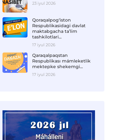
23 iyul 2026
Qoraqalpog‘iston
Respublikasidagi davlat
maktabgacha ta’lim
tashkilotlari...
17 iyul 2026
Qaraqalpaqstan
Respublikası mámleketlik
mektepke shekemgi...
17 iyul 2026