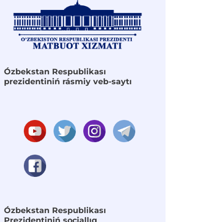
Ózbekstan Respublikası
prezidentiniń rásmiy veb-saytı
Ózbekstan Respublikası
Prezidentiniń sociallıq