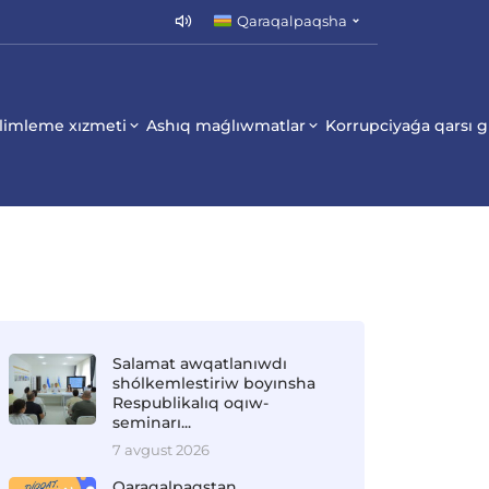
Qaraqalpaqsha
limleme xızmeti
Ashıq maǵlıwmatlar
Korrupciyaǵa qarsı 
Salamat awqatlanıwdı
shólkemlestiriw boyınsha
Respublikalıq oqıw-
seminarı...
7 avgust 2026
Qaraqalpaqstan