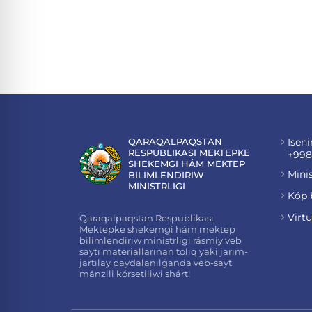
QARAQALPAQSTAN
Iseni
RESPUBLIKASI MEKTEPKE
+998
SHEKEMGI HÁM MEKTEP
Minis
BILIMLENDIRIW
MINISTRLIGI
Kóp 
Virt
Qaraqalpaqstan Respublikası
Mektepke shekemgi hám mektep
bilimlendiriw ministrligi rásmiy veb
saytı materiallarınan tolıq yaki jarım-
jartılay paydalanılǵanda veb-sayt
mánzili kórsetiliwi shárt!