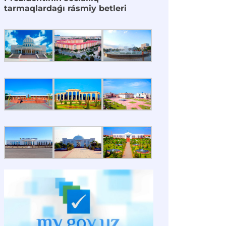
tarmaqlardaǵı rásmiy betleri