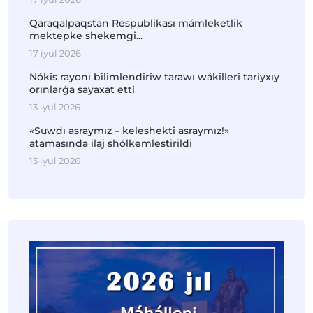
Qaraqalpaqstan Respublikası mámleketlik
mektepke shekemgi...
17 iyul 2026
Nókis rayonı bilimlendiriw tarawı wákilleri tariyxıy
orınlarǵa sayaxat etti
13 iyul 2026
«Suwdı asraymız – keleshekti asraymız!»
atamasında ilaj shólkemlestirildi
13 iyul 2026