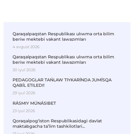
Qaraqalpaqstan Respublikası ulıwma orta bilim
beriw mektebi vakant lawazımları
4 avgust 2026
Qaraqalpaqstan Respublikası ulıwma orta bilim
beriw mektebi vakant lawazımları
30 iyul 2026
PEDAGOGLAR TAŃLAW TIYKARÍNDA JUMÍSQA
QABÍL ETILEDI!
29 iyul 2026
RÁSMIY MÚNÁSIBET
23 iyul 2026
Qoraqalpog‘iston Respublikasidagi davlat
maktabgacha ta’lim tashkilotlari...
17 iyul 2026