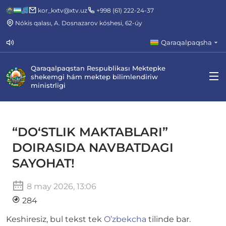
kor_kxtv@xtv.uz
+998 (61) 222-24-37
Nókis qalası, A. Dosnazarov kóshesi, 62-úy
Qaraqalpaqsha
Qaraqalpaqstan Respublikası Mektepke
shekemgi hám mektep bilimlendiriw
ministrligi
“DO‘STLIK MAKTABLARI”
DOIRASIDA NAVBATDAGI
SAYOHAT!
8 may 2026, 13:06
284
Keshiresiz, bul tekst tek
O’zbekcha
tilinde bar.