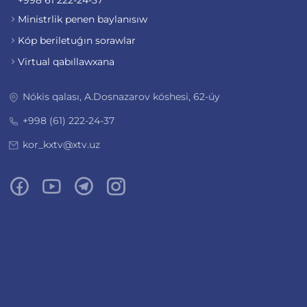
+998 61 222-24-37
Ministrlik penen baylanısıw
Kóp beriletuǵın sorawlar
Virtual qabıllawxana
Nókis qalası, A.Dosnazarov kóshesi, 62-úy
+998 (61) 222-24-37
kor_kxtv@xtv.uz