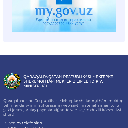
QARAQALPAQSTAN RESPUBLIKASI MEKTEPKE
SHEKEMGI HÁM MEKTEP BILIMLENDIRIW
MINISTRLIGI
Qaraqalpaqstan Respublikası Mektepke shekemgi hám mektep
bilimlendiriw ministrligi rásmiy veb saytı materiallarınan tolıq
yaki jarım-jartılay paydalanılǵanda veb-sayt mánzili kórsetiliwi
shárt!
Isenim telefonları