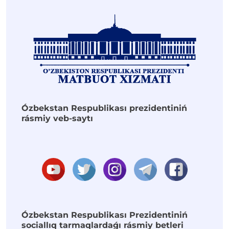
Ózbekstan Respublikası prezidentiniń
rásmiy veb-saytı
Ózbekstan Respublikası Prezidentiniń
sociallıq tarmaqlardaǵı rásmiy betleri