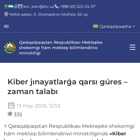
kor_kxtv@xtv.uz
+998 (61) 222-24-37
Nókis qalası, A. Dosnazarov kóshesi, 62-úy
Qaraqalpaqsha
Qaraqalpaqstan Respublikası Mektepke
shekemgi hám mektep bilimlendiriw
ministrligi
Kiber jınayatlarǵa qarsı gúres –
zaman talabı
13 may 2026, 12:53
335
⚡️ Qaraqalpaqstan Respublikası Mektepke shekemgi
hám mektep bilimlendiriwi ministrliginde
«Kiber