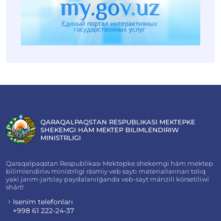
QARAQALPAQSTAN RESPUBLIKASI MEKTEPKE
SHEKEMGI HÁM MEKTEP BILIMLENDIRIW
MINISTRLIGI
Qaraqalpaqstan Respublikası Mektepke shekemgi hám mektep
bilimlendiriw ministrligi rásmiy veb saytı materiallarınan tolıq
yaki jarım-jartılay paydalanılǵanda veb-sayt mánzili kórsetiliwi
shárt!
Isenim telefonları
+998 61 222-24-37