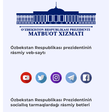
Ózbekstan Respublikası prezidentiniń
rásmiy veb-saytı
Ózbekstan Respublikası Prezidentiniń
sociallıq tarmaqlardaǵı rásmiy betleri