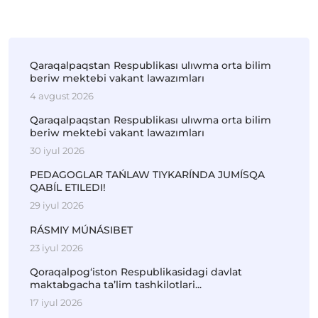
Qaraqalpaqstan Respublikası ulıwma orta bilim
beriw mektebi vakant lawazımları
4 avgust 2026
Qaraqalpaqstan Respublikası ulıwma orta bilim
beriw mektebi vakant lawazımları
30 iyul 2026
PEDAGOGLAR TAŃLAW TIYKARÍNDA JUMÍSQA
QABÍL ETILEDI!
29 iyul 2026
RÁSMIY MÚNÁSIBET
23 iyul 2026
Qoraqalpog‘iston Respublikasidagi davlat
maktabgacha ta’lim tashkilotlari...
17 iyul 2026