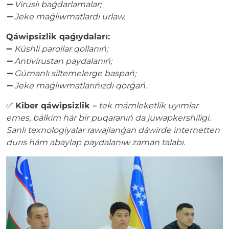
➖ Viruslı baǵdarlamalar;
➖ Jeke maǵlıwmatlardı urlaw.
Qáwipsizlik qaǵıydaları:
➖
Kúshli parollar qollanıń;
➖ Antivirustan paydalanıń;
➖ Gúmanlı siltemelerge baspań;
➖ Jeke maǵlıwmatlarıńızdı qorǵań.
✅
Kiber qáwipsizlik –
tek mámleketlik uyımlar
emes, bálkim hár bir puqaranıń da juwapkershiligi.
Sanlı texnologiyalar rawajlanǵan dáwirde internetten
durıs hám abaylap paydalanıw zaman talabı.