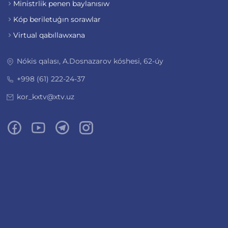
Ministrlik penen baylanısıw
Kóp beriletuǵın sorawlar
Virtual qabıllawxana
Nókis qalası, A.Dosnazarov kóshesi, 62-úy
+998 (61) 222-24-37
kor_kxtv@xtv.uz