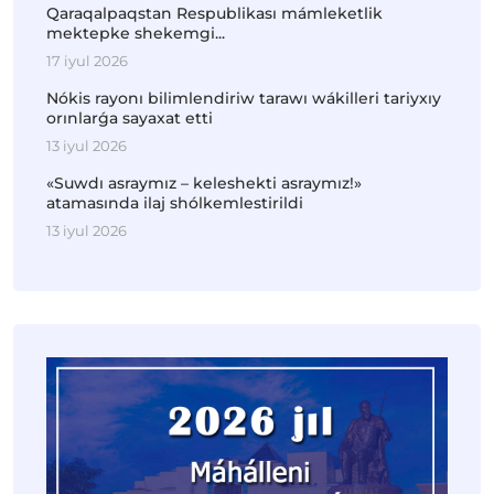
Qaraqalpaqstan Respublikası mámleketlik
mektepke shekemgi...
17 iyul 2026
Nókis rayonı bilimlendiriw tarawı wákilleri tariyxıy
orınlarǵa sayaxat etti
13 iyul 2026
«Suwdı asraymız – keleshekti asraymız!»
atamasında ilaj shólkemlestirildi
13 iyul 2026