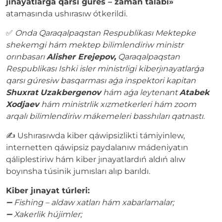
jınayatlarǵa qarsı gúres – zaman talabı»
atamasında ushırasıw ótkerildi.
✅
Onda Qaraqalpaqstan Respublikası Mektepke
shekemgi hám mektep bilimlendiriw ministr
orınbasarı
Alisher Erejepov,
Qaraqalpaqstan
Respublikası Ishki isler ministrligi kiberjınayatlarǵa
qarsı gúresiw basqarması aǵa inspektori kapitan
Shuxrat
Uzakbergenov
hám aǵa leytenant
Atabek
Xodjaev
hám ministrlik xızmetkerleri hám zoom
arqalı bilimlendiriw mákemeleri basshıları qatnastı.
✍️ Ushırasıwda kiber qáwipsizlikti támiyinlew,
internetten qáwipsiz paydalanıw mádeniyatın
qáliplestiriw hám kiber jınayatlardıń aldıń alıw
boyınsha túsinik jumısları alıp barıldı.
Kiber jınayat túrleri:
➖ Fishing – aldaw xatları hám xabarlamalar;
➖ Xakerlik hújimler;