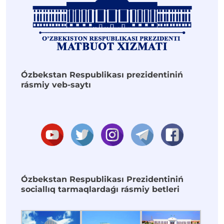
Ózbekstan Respublikası prezidentiniń
rásmiy veb-saytı
Ózbekstan Respublikası Prezidentiniń
sociallıq tarmaqlardaǵı rásmiy betleri