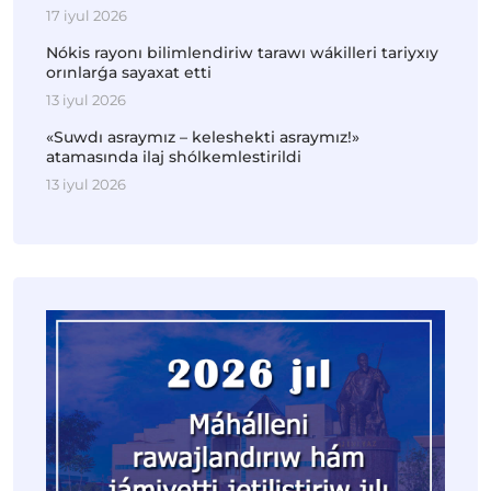
17 iyul 2026
Nókis rayonı bilimlendiriw tarawı wákilleri tariyxıy
orınlarǵa sayaxat etti
13 iyul 2026
«Suwdı asraymız – keleshekti asraymız!»
atamasında ilaj shólkemlestirildi
13 iyul 2026