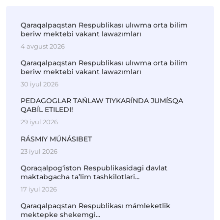
Qaraqalpaqstan Respublikası ulıwma orta bilim
beriw mektebi vakant lawazımları
4 avgust 2026
Qaraqalpaqstan Respublikası ulıwma orta bilim
beriw mektebi vakant lawazımları
30 iyul 2026
PEDAGOGLAR TAŃLAW TIYKARÍNDA JUMÍSQA
QABÍL ETILEDI!
29 iyul 2026
RÁSMIY MÚNÁSIBET
23 iyul 2026
Qoraqalpog‘iston Respublikasidagi davlat
maktabgacha ta’lim tashkilotlari...
17 iyul 2026
Qaraqalpaqstan Respublikası mámleketlik
mektepke shekemgi...