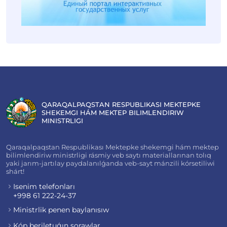
QARAQALPAQSTAN RESPUBLIKASI MEKTEPKE
SHEKEMGI HÁM MEKTEP BILIMLENDIRIW
MINISTRLIGI
Qaraqalpaqstan Respublikası Mektepke shekemgi hám mektep
bilimlendiriw ministrligi rásmiy veb saytı materiallarınan tolıq
yaki jarım-jartılay paydalanılǵanda veb-sayt mánzili kórsetiliwi
shárt!
Isenim telefonları
+998 61 222-24-37
Ministrlik penen baylanısıw
Kóp beriletuǵın sorawlar