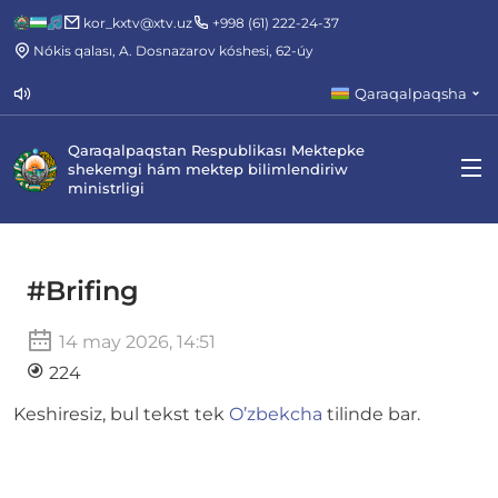
kor_kxtv@xtv.uz
+998 (61) 222-24-37
Nókis qalası, A. Dosnazarov kóshesi, 62-úy
Qaraqalpaqsha
Qaraqalpaqstan Respublikası Mektepke
shekemgi hám mektep bilimlendiriw
ministrligi
#Brifing
14 may 2026, 14:51
224
Keshiresiz, bul tekst tek
O’zbekcha
tilinde bar.