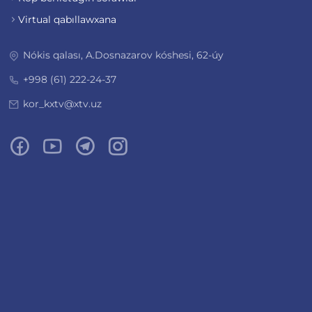
Virtual qabıllawxana
Nókis qalası, A.Dosnazarov kóshesi, 62-úy
+998 (61) 222-24-37
kor_kxtv@xtv.uz