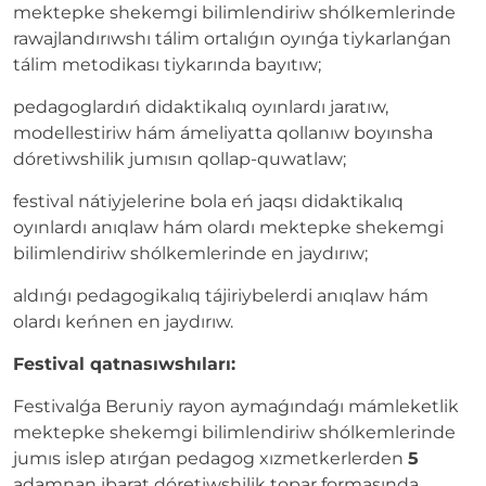
mektepke shekemgi bilimlendiriw shólkemlerinde
rawajlandırıwshı tálim ortalıǵın oyınǵa tiykarlanǵan
tálim metodikası tiykarında bayıtıw;
pedagoglardıń didaktikalıq oyınlardı jaratıw,
modellestiriw hám ámeliyatta qollanıw boyınsha
dóretiwshilik jumısın qollap-quwatlaw;
festival nátiyjelerine bola eń jaqsı didaktikalıq
oyınlardı anıqlaw hám olardı mektepke shekemgi
bilimlendiriw shólkemlerinde en jaydırıw;
aldınǵı pedagogikalıq tájiriybelerdi anıqlaw hám
olardı keńnen en jaydırıw.
Festival qatnasıwshıları:
Festivalǵa Beruniy rayon aymaǵındaǵı mámleketlik
mektepke shekemgi bilimlendiriw shólkemlerinde
jumıs islep atırǵan pedagog xızmetkerlerden
5
adamnan ibarat dóretiwshilik topar formasında