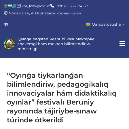
kor_kxtv@xtv.uz
+998 (61) 222-24-37
Nókis qalası, A. Dosnazarov kóshesi, 62-úy
Qaraqalpaqsha
Qaraqalpaqstan Respublikası Mektepke
shekemgi hám mektep bilimlendiriw
ministrligi
“Oyınǵa tiykarlanǵan
bilimlendiriw, pedagogikalıq
innovaciyalar hám didaktikalıq
oyınlar” festivalı Beruniy
rayonında tájiriybe-sınaw
túrinde ótkerildi