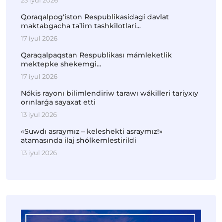
23 iyul 2026
Qoraqalpog‘iston Respublikasidagi davlat
maktabgacha ta’lim tashkilotlari...
17 iyul 2026
Qaraqalpaqstan Respublikası mámleketlik
mektepke shekemgi...
17 iyul 2026
Nókis rayonı bilimlendiriw tarawı wákilleri tariyxıy
orınlarǵa sayaxat etti
13 iyul 2026
«Suwdı asraymız – keleshekti asraymız!»
atamasında ilaj shólkemlestirildi
13 iyul 2026