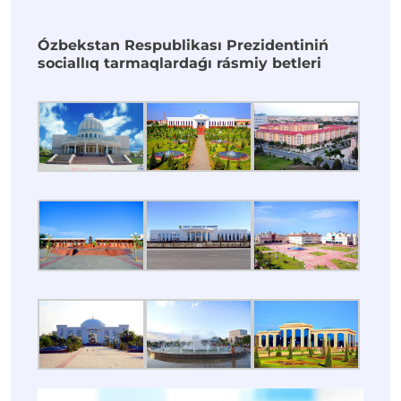
Ózbekstan Respublikası Prezidentiniń
sociallıq tarmaqlardaǵı rásmiy betleri