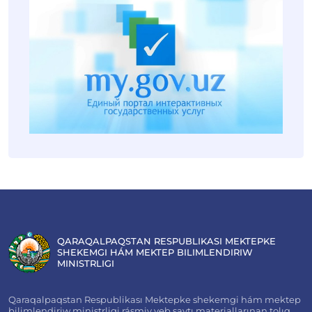
QARAQALPAQSTAN RESPUBLIKASI MEKTEPKE
SHEKEMGI HÁM MEKTEP BILIMLENDIRIW
MINISTRLIGI
Qaraqalpaqstan Respublikası Mektepke shekemgi hám mektep
bilimlendiriw ministrligi rásmiy veb saytı materiallarınan tolıq