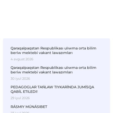
Qaraqalpaqstan Respublikası ulıwma orta bilim
beriw mektebi vakant lawazımları
4 avgust 2026
Qaraqalpaqstan Respublikası ulıwma orta bilim
beriw mektebi vakant lawazımları
30 iyul 2026
PEDAGOGLAR TAŃLAW TIYKARÍNDA JUMÍSQA
QABÍL ETILEDI!
29 iyul 2026
RÁSMIY MÚNÁSIBET