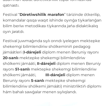
qatnastı.
Festival “
Dóretiwshilik marafon
” tárizinde ótkerilip,
komandalar qısqa waqıt ishinde oyınǵa tiykarlanǵan
bilim beriw metodikası tiykarında jańa didaktikalıq
oyın jaratdı.
Festival juwmaǵında sıylı orındı iyelegen mektepke
shekemgi bilimlendiriw shólkeminiń pedagog
jámáátleri (
I-dárejeli
diplom menen Beruniy rayonı
20-sanlı
mektepke shekemgi bilimlendiriw
shólkemi jámááti,
II-dárejeli
diplom menen Beruniy
rayonı
51-sanlı
mektepke shekemgi bilimlendiriw
shólkemi jámááti,
III-dárejeli
diplom menen
Beruniy rayonı
5-sanlı
mektepke shekemgi
bilimlendiriw shólkemi jámááti) ministrliktiń diplomı
hám bahalı sawǵalar menen sıylıqlandı.