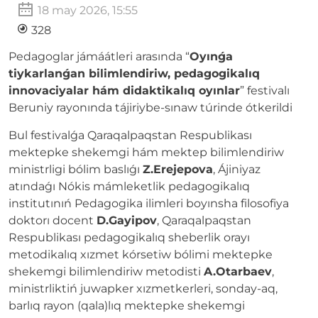
18 may 2026, 15:55
328
Pedagoglar jámáátleri arasında “
Oyınǵa
tiykarlanǵan bilimlendiriw, pedagogikalıq
innovaciyalar hám didaktikalıq oyınlar
” festivalı
Beruniy rayonında tájiriybe-sınaw túrinde ótkerildi
Bul festivalǵa Qaraqalpaqstan Respublikası
mektepke shekemgi hám mektep bilimlendiriw
ministrligi bólim baslıǵı
Z.Erejepova
, Ájiniyaz
atındaǵı Nókis mámleketlik pedagogikalıq
institutınıń Pedagogika ilimleri boyınsha filosofiya
doktorı docent
D.Gayipov
, Qaraqalpaqstan
Respublikası pedagogikalıq sheberlik orayı
metodikalıq xızmet kórsetiw bólimi mektepke
shekemgi bilimlendiriw metodisti
A.Otarbaev
,
ministrliktiń juwapker xızmetkerleri, sonday-aq,
barlıq rayon (qala)lıq mektepke shekemgi