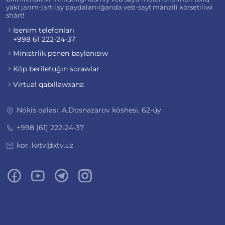
yaki jarım-jartılay paydalanılǵanda veb-sayt mánzili kórsetiliwi
shárt!
Isenim telefonları
+998 61 222-24-37
Ministrlik penen baylanısıw
Kóp beriletuǵın sorawlar
Virtual qabıllawxana
Nókis qalası, A.Dosnazarov kóshesi, 62-úy
+998 (61) 222-24-37
kor_kxtv@xtv.uz