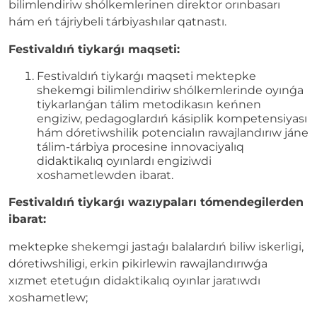
bilimlendiriw shólkemlerinen direktor orınbasarı
hám eń tájriybeli tárbiyashılar qatnastı.
Festivaldıń tiykarǵı maqseti:
Festivaldıń tiykarǵı maqseti mektepke
shekemgi bilimlendiriw shólkemlerinde oyınǵa
tiykarlanǵan tálim metodikasın keńnen
engiziw, pedagoglardıń kásiplik kompetensiyası
hám dóretiwshilik potencialın rawajlandırıw jáne
tálim-tárbiya procesine innovaciyalıq
didaktikalıq oyınlardı engiziwdi
xoshametlewden ibarat.
Festivaldıń tiykarǵı wazıypaları tómendegilerden
ibarat:
mektepke shekemgi jastaǵı balalardıń biliw iskerligi,
dóretiwshiligi, erkin pikirlewin rawajlandırıwǵa
xızmet etetuǵın didaktikalıq oyınlar jaratıwdı
xoshametlew;