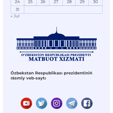
24
25
26
27
28
29
30
31
« Jul
Ózbekstan Respublikası prezidentiniń
rásmiy veb-saytı