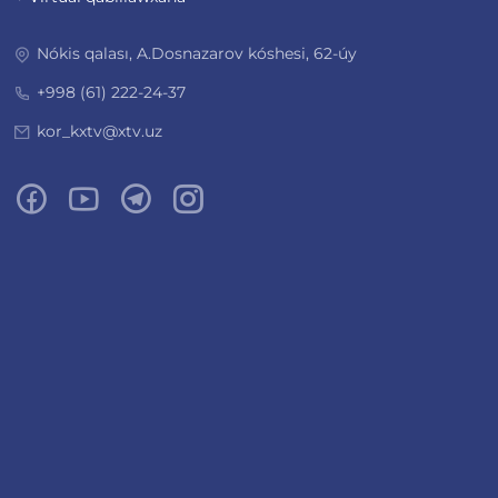
Nókis qalası, A.Dosnazarov kóshesi, 62-úy
+998 (61) 222-24-37
kor_kxtv@xtv.uz