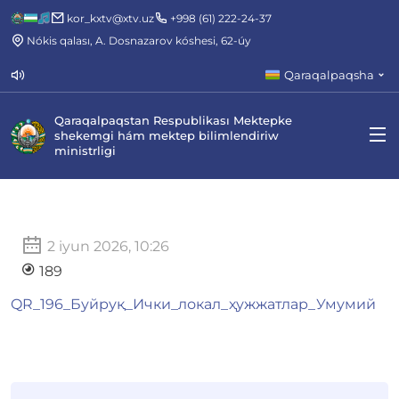
kor_kxtv@xtv.uz
+998 (61) 222-24-37
Nókis qalası, A. Dosnazarov kóshesi, 62-úy
Qaraqalpaqsha
Qaraqalpaqstan Respublikası Mektepke
shekemgi hám mektep bilimlendiriw
ministrligi
2 iyun 2026, 10:26
189
QR_196_Буйруқ_Ички_локал_ҳужжатлар_Умумий