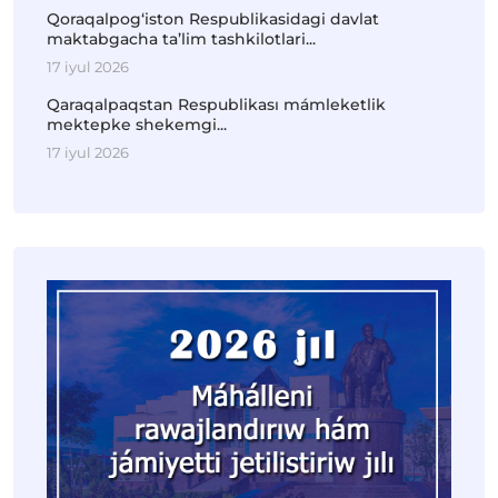
Qoraqalpog‘iston Respublikasidagi davlat
maktabgacha ta’lim tashkilotlari...
17 iyul 2026
Qaraqalpaqstan Respublikası mámleketlik
mektepke shekemgi...
17 iyul 2026