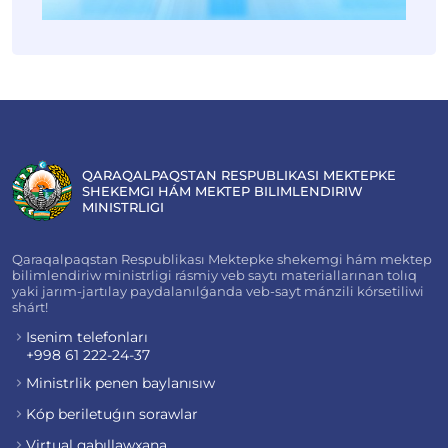
QARAQALPAQSTAN RESPUBLIKASI MEKTEPKE
SHEKEMGI HÁM MEKTEP BILIMLENDIRIW
MINISTRLIGI
Qaraqalpaqstan Respublikası Mektepke shekemgi hám mektep
bilimlendiriw ministrligi rásmiy veb saytı materiallarınan tolıq
yaki jarım-jartılay paydalanılǵanda veb-sayt mánzili kórsetiliwi
shárt!
Isenim telefonları
+998 61 222-24-37
Ministrlik penen baylanısıw
Kóp beriletuǵın sorawlar
Virtual qabıllawxana