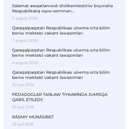
Salamat awqatlanıwdı shólkemlestiriw boyınsha
Respublikalıq oqıw-seminarı...
7 avgust 2026
Qaraqalpaqstan Respublikası ulıwma orta bilim
beriw mektebi vakant lawazımları
7 avgust 2026
Qaraqalpaqstan Respublikası ulıwma orta bilim
beriw mektebi vakant lawazımları
4 avgust 2026
Qaraqalpaqstan Respublikası ulıwma orta bilim
beriw mektebi vakant lawazımları
30 iyul 2026
PEDAGOGLAR TAŃLAW TIYKARÍNDA JUMÍSQA
QABÍL ETILEDI!
29 iyul 2026
RÁSMIY MÚNÁSIBET
23 iyul 2026