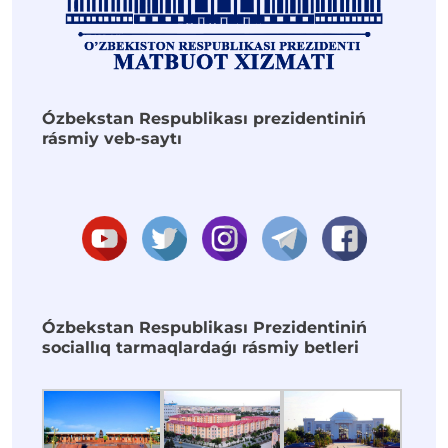
Ózbekstan Respublikası prezidentiniń
rásmiy veb-saytı
Ózbekstan Respublikası Prezidentiniń
sociallıq tarmaqlardaǵı rásmiy betleri