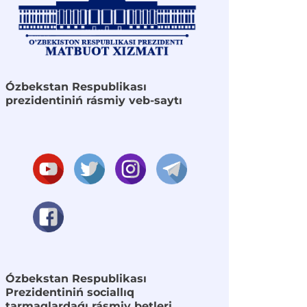
Ózbekstan Respublikası
prezidentiniń rásmiy veb-saytı
Ózbekstan Respublikası
Prezidentiniń sociallıq
tarmaqlardaǵı rásmiy betleri