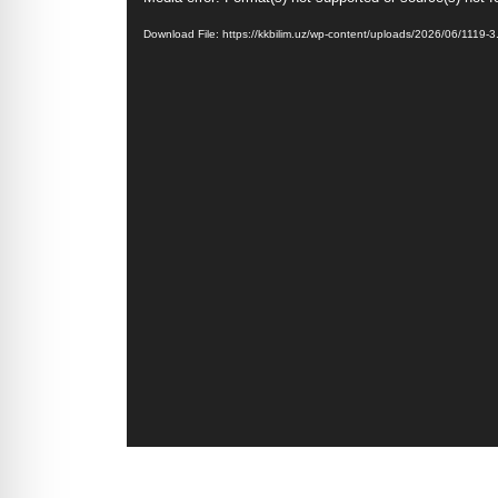
Player
Download File: https://kkbilim.uz/wp-content/uploads/2026/06/1119