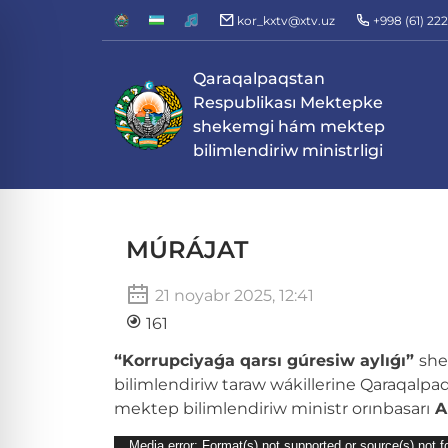
kor_kxtv@xtv.uz
+998 (61) 22
Qaraqalpaqstan
Respublikası Mektepke
shekemgi hám mektep
bilimlendiriw ministrligi
MÚRÁJAT
21 noyabr 2025, 12:41
161
“Korrupciyaǵa qarsı gúresiw aylıǵı”
she
bilimlendiriw taraw wákillerine Qaraqal
mektep bilimlendiriw ministr orınbasarı
A
Video
Media error: Format(s) not supported or source(s) not 