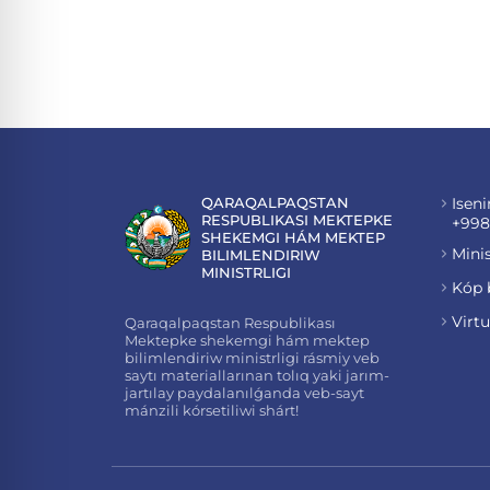
QARAQALPAQSTAN
Iseni
RESPUBLIKASI MEKTEPKE
+998
SHEKEMGI HÁM MEKTEP
Minis
BILIMLENDIRIW
MINISTRLIGI
Kóp 
Virt
Qaraqalpaqstan Respublikası
Mektepke shekemgi hám mektep
bilimlendiriw ministrligi rásmiy veb
saytı materiallarınan tolıq yaki jarım-
jartılay paydalanılǵanda veb-sayt
mánzili kórsetiliwi shárt!