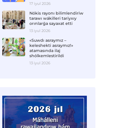
17 iyul 2026
Nókis rayonı bilimlendiriw
tarawı wákilleri tariyxıy
orınlarǵa sayaxat etti
13 iyul 2026
«Suwdı asraymız –
keleshekti asraymız!»
atamasında ilaj
shólkemlestirildi
13 iyul 2026