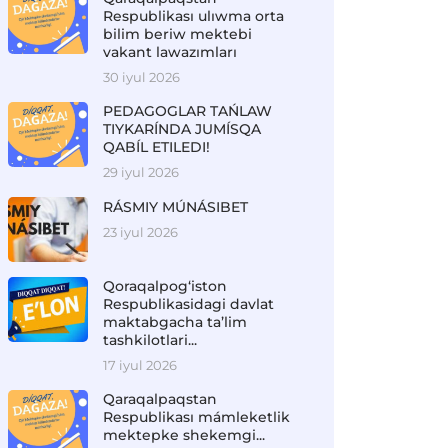
Respublikası ulıwma orta
bilim beriw mektebi
vakant lawazımları
30 iyul 2026
PEDAGOGLAR TAŃLAW
TIYKARÍNDA JUMÍSQA
QABÍL ETILEDI!
29 iyul 2026
RÁSMIY MÚNÁSIBET
23 iyul 2026
Qoraqalpog‘iston
Respublikasidagi davlat
maktabgacha ta’lim
tashkilotlari...
17 iyul 2026
Qaraqalpaqstan
Respublikası mámleketlik
mektepke shekemgi...