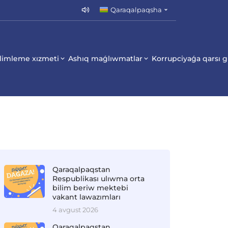
Qaraqalpaqsha
limleme xızmeti
Ashıq maǵlıwmatlar
Korrupciyaǵa qarsı 
Qaraqalpaqstan
Respublikası ulıwma orta
bilim beriw mektebi
vakant lawazımları
4 avgust 2026
Qaraqalpaqstan