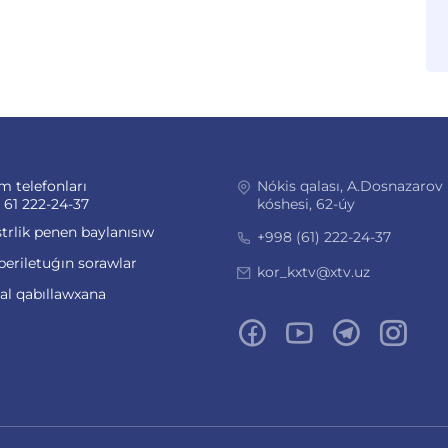
m telefonları
Nókis qalası, A.Dosnazarov
 61 222-24-37
kóshesi, 62-úy
trlik penen baylanısıw
+998 (61) 222-24-37
beriletuǵın sorawlar
kor_kxtv@xtv.uz
ual qabıllawxana