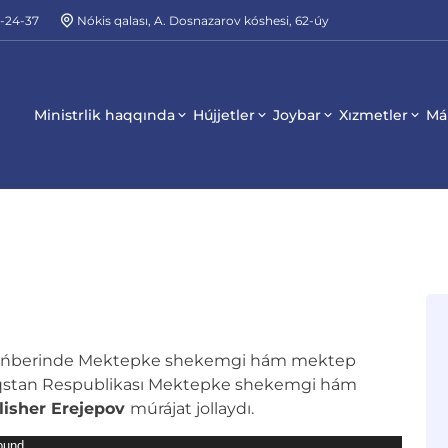
2-24-37
Nókis qalası, A. Dosnazarov kóshesi, 62-úy
Ministrlik haqqında
Hújjetler
Joybar
Xızmetler
Má
ńberinde Mektepke shekemgi hám mektep
paqstan Respublikası Mektepke shekemgi hám
lisher Erejepov
múrájat jollaydı.
found