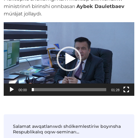
ministrinıń birinshi orınbasarı
Aybek Dauletbaev
múrájat jollaydı.
Video
Player
00:00
01:28
Salamat awqatlanıwdı shólkemlestiriw boyınsha
Respublikalıq oqıw-seminarı...