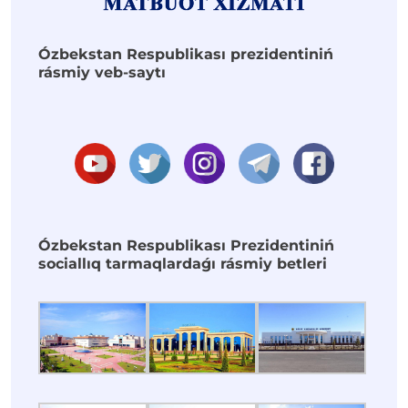
Ózbekstan Respublikası prezidentiniń
rásmiy veb-saytı
Ózbekstan Respublikası Prezidentiniń
sociallıq tarmaqlardaǵı rásmiy betleri