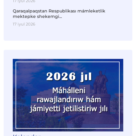
17 iyul 2026
Qaraqalpaqstan Respublikası mámleketlik
mektepke shekemgi...
17 iyul 2026