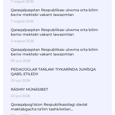
7 avgust 2026
Qaraqalpaqstan Respublikası ulıwma orta bilim
beriw mektebi vakant lawazımları
7 avgust 2026
Qaraqalpaqstan Respublikası ulıwma orta bilim
beriw mektebi vakant lawazımları
4 avgust 2026
Qaraqalpaqstan Respublikası ulıwma orta bilim
beriw mektebi vakant lawazımları
30 iyul 2026
PEDAGOGLAR TAŃLAW TIYKARÍNDA JUMÍSQA
QABÍL ETILEDI!
29 iyul 2026
RÁSMIY MÚNÁSIBET
23 iyul 2026
Qoraqalpog‘iston Respublikasidagi davlat
maktabgacha ta’lim tashkilotlari...