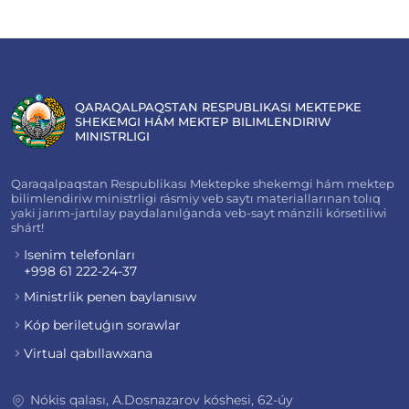
QARAQALPAQSTAN RESPUBLIKASI MEKTEPKE
SHEKEMGI HÁM MEKTEP BILIMLENDIRIW
MINISTRLIGI
Qaraqalpaqstan Respublikası Mektepke shekemgi hám mektep
bilimlendiriw ministrligi rásmiy veb saytı materiallarınan tolıq
yaki jarım-jartılay paydalanılǵanda veb-sayt mánzili kórsetiliwi
shárt!
Isenim telefonları
+998 61 222-24-37
Ministrlik penen baylanısıw
Kóp beriletuǵın sorawlar
Virtual qabıllawxana
Nókis qalası, A.Dosnazarov kóshesi, 62-úy