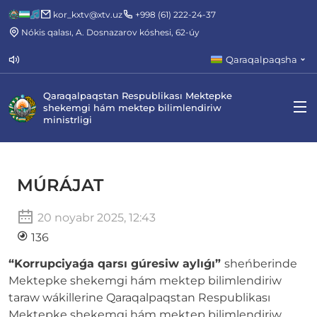
kor_kxtv@xtv.uz
+998 (61) 222-24-37
Nókis qalası, A. Dosnazarov kóshesi, 62-úy
Qaraqalpaqsha
Qaraqalpaqstan Respublikası Mektepke
shekemgi hám mektep bilimlendiriw
ministrligi
MÚRÁJAT
20 noyabr 2025, 12:43
136
“Korrupciyaǵa qarsı gúresiw aylıǵı”
sheńberinde
Mektepke shekemgi hám mektep bilimlendiriw
taraw wákillerine Qaraqalpaqstan Respublikası
Mektepke shekemgi hám mektep bilimlendiriw