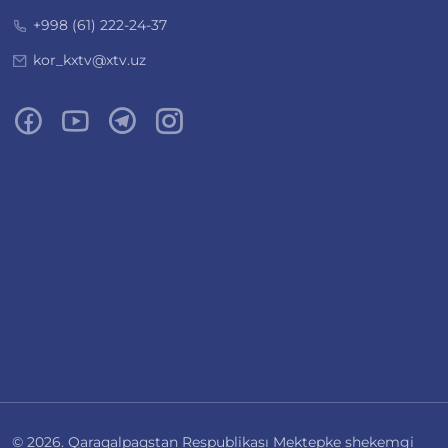
+998 (61) 222-24-37
kor_kxtv@xtv.uz
© 2026. Qaraqalpaqstan Respublikası Mektepke shekemgi