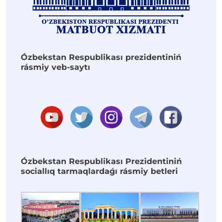
Ózbekstan Respublikası prezidentiniń
rásmiy veb-saytı
Ózbekstan Respublikası Prezidentiniń
sociallıq tarmaqlardaǵı rásmiy betleri