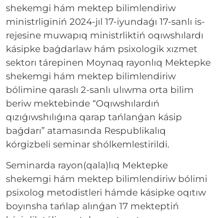
shekemgi hám mektep bilimlendiriw
ministrliginiń 2024-jıl 17-iyundaǵı 17-sanlı is-
rejesine muwapıq ministrliktiń oqıwshılardı
kásipke baǵdarlaw hám psixologik xızmet
sektorı tárepinen Moynaq rayonlıq Mektepke
shekemgi hám mektep bilimlendiriw
bólimine qaraslı 2-sanlı ulıwma orta bilim
beriw mektebinde “Oqıwshılardıń
qızıǵıwshılıǵına qarap tańlanǵan kásip
baǵdarı” atamasında Respublikalıq
kórgizbeli seminar shólkemlestirildi.
Seminarda rayon(qala)lıq Mektepke
shekemgi hám mektep bilimlendiriw bólimi
psixolog metodistleri hámde kásipke oqıtıw
boyınsha tańlap alınǵan 17 mekteptiń