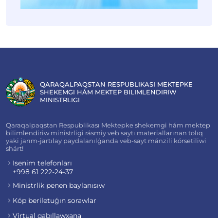
QARAQALPAQSTAN RESPUBLIKASI MEKTEPKE
SHEKEMGI HÁM MEKTEP BILIMLENDIRIW
MINISTRLIGI
Qaraqalpaqstan Respublikası Mektepke shekemgi hám mektep
bilimlendiriw ministrligi rásmiy veb saytı materiallarınan tolıq
yaki jarım-jartılay paydalanılǵanda veb-sayt mánzili kórsetiliwi
shárt!
Isenim telefonları
+998 61 222-24-37
Ministrlik penen baylanısıw
Kóp beriletuǵın sorawlar
Virtual qabıllawxana