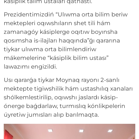
kásiplik tálim ustaları qatnastı.
Prezidentimizdiń “Ulıwma orta bilim beriw
mektepleri oqıwshıların shet tili hám
zamanagóy kásiplerge oqıtıw boyınsha
qosımsha is-ilajları haqqında”ǵı qararına
tiykar ulıwma orta bilimlendiriw
mákemelerine “kásiplik bilim ustası”
lawazımı engizildi.
Usı qararǵa tiykar Moynaq rayonı 2-sanlı
mektepte tigiwshilik hám ustashılıq xanaları
shólkemlestirilip, oqıwshı jaslardı kásip-
ónerge baǵdarlaw, turmıslıq kónlikpelerin
úyretiw jumısları alıp barılmaqta.