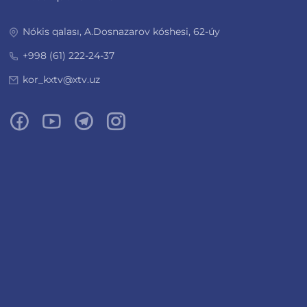
Nókis qalası, A.Dosnazarov kóshesi, 62-úy
+998 (61) 222-24-37
kor_kxtv@xtv.uz