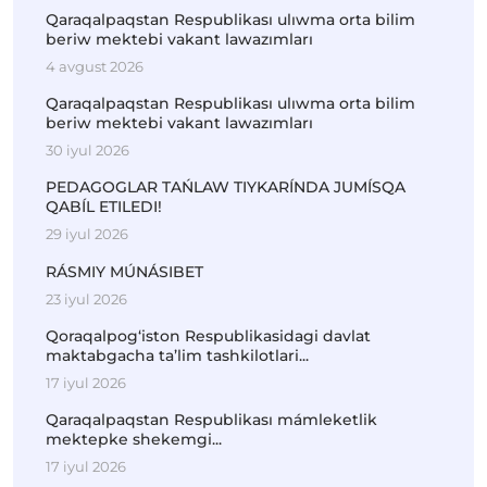
Qaraqalpaqstan Respublikası ulıwma orta bilim
beriw mektebi vakant lawazımları
4 avgust 2026
Qaraqalpaqstan Respublikası ulıwma orta bilim
beriw mektebi vakant lawazımları
30 iyul 2026
PEDAGOGLAR TAŃLAW TIYKARÍNDA JUMÍSQA
QABÍL ETILEDI!
29 iyul 2026
RÁSMIY MÚNÁSIBET
23 iyul 2026
Qoraqalpog‘iston Respublikasidagi davlat
maktabgacha ta’lim tashkilotlari...
17 iyul 2026
Qaraqalpaqstan Respublikası mámleketlik
mektepke shekemgi...
17 iyul 2026