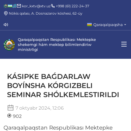
kor_kxtv@xtv.uz
+998 (61) 222-24-37
Nókis qalası, A. Dosnazarov kóshesi, 62-úy
Qaraqalpaqsha
Qaraqalpaqstan Respublikası Mektepke
shekemgi hám mektep bilimlendiriw
ministrligi
KÁSIPKE BAǴDARLAW
BOYÍNSHA KÓRGIZBELI
SEMINAR SHÓLKEMLESTIRILDI
7 oktyabr 2024, 12:06
902
Qaraqalpaqstan Respublikası Mektepke