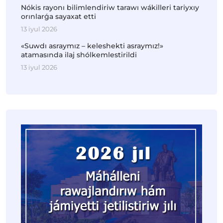
Nókis rayonı bilimlendiriw tarawı wákilleri tariyxıy
orınlarǵa sayaxat etti
13 iyul 2026
«Suwdı asraymız – keleshekti asraymız!»
atamasında ilaj shólkemlestirildi
13 iyul 2026