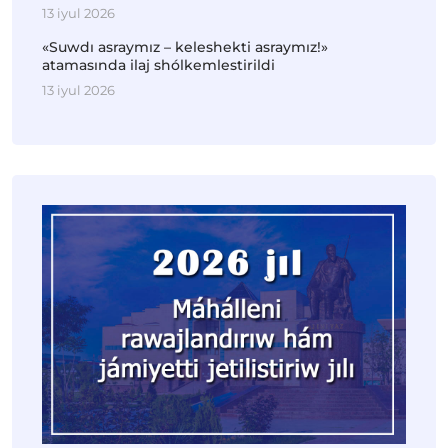
13 iyul 2026
«Suwdı asraymız – keleshekti asraymız!»
atamasında ilaj shólkemlestirildi
13 iyul 2026