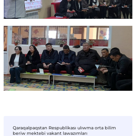
Qaraqalpaqstan Respublikası ulıwma orta bilim
beriw mektebi vakant lawazımları