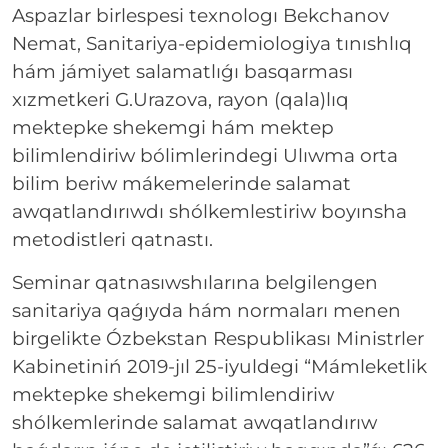
Aspazlar birlespesi texnologı Bekchanov
Nemat, Sanitariya-epidemiologiya tınıshlıq
hám jámiyet salamatlıǵı basqarması
xızmetkeri G.Urazova, rayon (qala)lıq
mektepke shekemgi hám mektep
bilimlendiriw bólimlerindegi Ulıwma orta
bilim beriw mákemelerinde salamat
awqatlandırıwdı shólkemlestiriw boyınsha
metodistleri qatnastı.
Seminar qatnasıwshılarına belgilengen
sanitariya qaǵıyda hám normaları menen
birgelikte Ózbekstan Respublikası Ministrler
Kabinetiniń 2019-jıl 25-iyuldegi “Mámleketlik
mektepke shekemgi bilimlendiriw
shólkemlerinde salamat awqatlandırıw