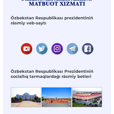
Ózbekstan Respublikası prezidentiniń
rásmiy veb-saytı
Ózbekstan Respublikası Prezidentiniń
sociallıq tarmaqlardaǵı rásmiy betleri