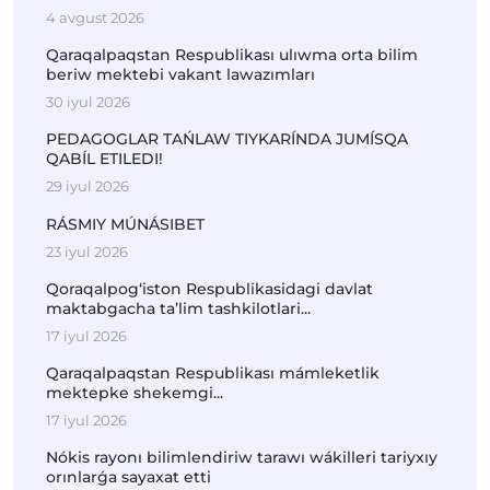
4 avgust 2026
Qaraqalpaqstan Respublikası ulıwma orta bilim
beriw mektebi vakant lawazımları
30 iyul 2026
PEDAGOGLAR TAŃLAW TIYKARÍNDA JUMÍSQA
QABÍL ETILEDI!
29 iyul 2026
RÁSMIY MÚNÁSIBET
23 iyul 2026
Qoraqalpog‘iston Respublikasidagi davlat
maktabgacha ta’lim tashkilotlari...
17 iyul 2026
Qaraqalpaqstan Respublikası mámleketlik
mektepke shekemgi...
17 iyul 2026
Nókis rayonı bilimlendiriw tarawı wákilleri tariyxıy
orınlarǵa sayaxat etti