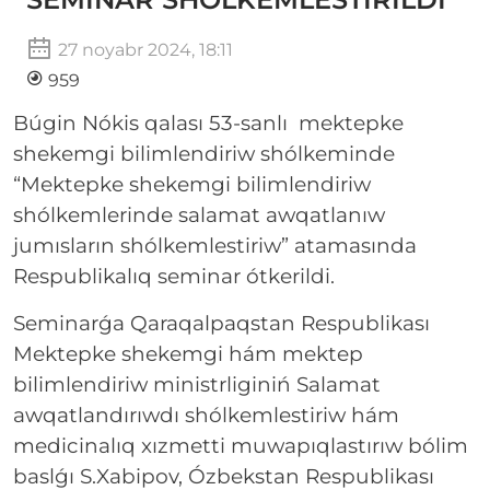
27 noyabr 2024, 18:11
959
Búgin Nókis qalası 53-sanlı mektepke
shekemgi bilimlendiriw shólkeminde
“Mektepke shekemgi bilimlendiriw
shólkemlerinde salamat awqatlanıw
jumısların shólkemlestiriw” atamasında
Respublikalıq seminar ótkerildi.
Seminarǵa Qaraqalpaqstan Respublikası
Mektepke shekemgi hám mektep
bilimlendiriw ministrliginiń Salamat
awqatlandırıwdı shólkemlestiriw hám
medicinalıq xızmetti muwapıqlastırıw bólim
baslǵı S.Xabipov, Ózbekstan Respublikası