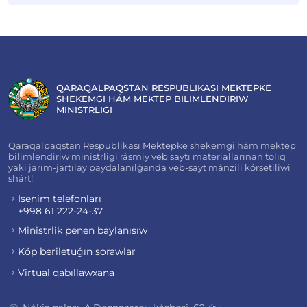
QARAQALPAQSTAN RESPUBLIKASI MEKTEPKE
SHEKEMGI HÁM MEKTEP BILIMLENDIRIW
MINISTRLIGI
Qaraqalpaqstan Respublikası Mektepke shekemgi hám mektep
bilimlendiriw ministrligi rásmiy veb saytı materiallarınan tolıq
yaki jarım-jartılay paydalanılǵanda veb-sayt mánzili kórsetiliwi
shárt!
Isenim telefonları
+998 61 222-24-37
Ministrlik penen baylanısıw
Kóp beriletuǵın sorawlar
Virtual qabıllawxana