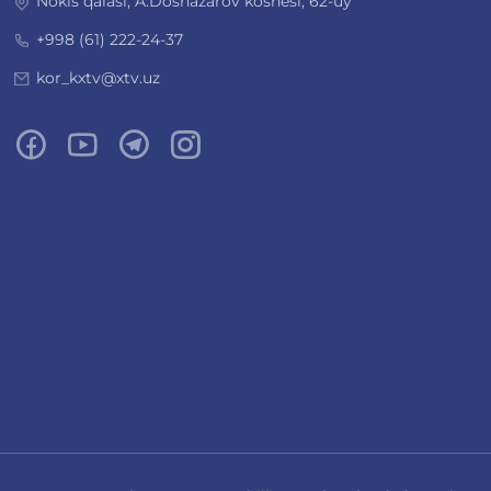
Nókis qalası, A.Dosnazarov kóshesi, 62-úy
+998 (61) 222-24-37
kor_kxtv@xtv.uz