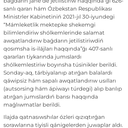
baǵdarın jáne de jetilistiriw haqqında”ǵı 626-
sanlı qararı hám Ózbekstan Respublikası
Ministrler Kabinetiniń 2021-jıl 30-iyundegi
“Mámleketlik mektepke shekemgi
bilimlendiriw shólkemlerinde salamat
awqatlandırıw baǵdarın jetilistiriwdiń
qosımsha is-ilájları haqqında”ǵı 407-sanlı
qararları tiykarında jumıslardı
shólkemlestiriw boyınsha túsinikler berildi.
Sonday-aq, tárbiyalanıp atırǵan balalardı
qáwipsiz hám sapalı awqatlandırıw usılları
(autsorsing hám ápiwayı túrdegi) alıp barılıp
atırǵan jumıslardıń barısı haqqında
maǵlıwmatlar berildi.
Ilajda qatnasıwshılar ózleri qızıqtırǵan
sorawlarına tiyisli qánigelerden juwaplar aldı.