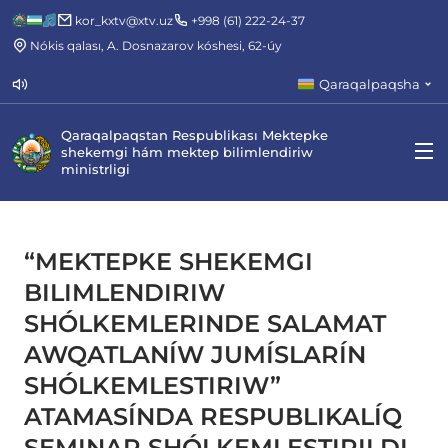
kor_kxtv@xtv.uz
+998 (61) 222-24-37
Nókis qalası, A. Dosnazarov kóshesi, 62-úy
Qaraqalpaqsha
Qaraqalpaqstan Respublikası Mektepke
shekemgi hám mektep bilimlendiriw
ministrligi
“MEKTEPKE SHEKEMGI
BILIMLENDIRIW
SHÓLKEMLERINDE SALAMAT
AWQATLANÍW JUMÍSLARÍN
SHÓLKEMLESTIRIW”
ATAMASÍNDA RESPUBLIKALÍQ
SEMINAR SHÓLKEMLESTIRILDI