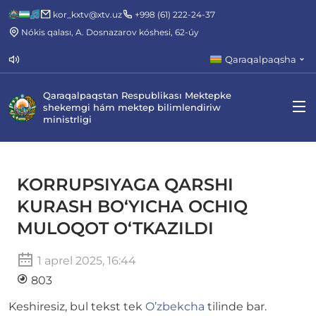
kor_kxtv@xtv.uz
+998 (61) 222-24-37
Nókis qalası, A. Dosnazarov kóshesi, 62-úy
Qaraqalpaqsha
Qaraqalpaqstan Respublikası Mektepke
shekemgi hám mektep bilimlendiriw
ministrligi
KORRUPSIYAGA QARSHI
KURASH BO‘YICHA OCHIQ
MULOQOT O‘TKAZILDI
1 aprel 2025, 16:44
803
Keshiresiz, bul tekst tek
O’zbekcha
tilinde bar.