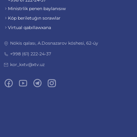
+998 61 222-24-37
Ministrlik penen baylanısıw
Kóp beriletuǵın sorawlar
Virtual qabıllawxana
Nókis qalası, A.Dosnazarov kóshesi, 62-úy
+998 (61) 222-24-37
kor_kxtv@xtv.uz