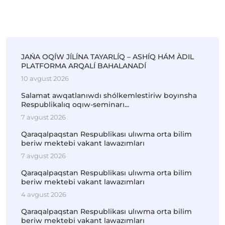
JAŃA OQÍW JÍLÍNA TAYARLÍQ – ASHÍQ HÁM ÀDIL
PLATFORMA ARQALÍ BAHALANADÍ
10 avgust 2026
Salamat awqatlanıwdı shólkemlestiriw boyınsha
Respublikalıq oqıw-seminarı...
7 avgust 2026
Qaraqalpaqstan Respublikası ulıwma orta bilim
beriw mektebi vakant lawazımları
7 avgust 2026
Qaraqalpaqstan Respublikası ulıwma orta bilim
beriw mektebi vakant lawazımları
4 avgust 2026
Qaraqalpaqstan Respublikası ulıwma orta bilim
beriw mektebi vakant lawazımları