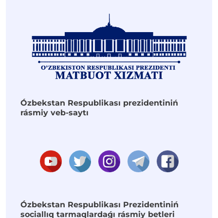
Ózbekstan Respublikası prezidentiniń
rásmiy veb-saytı
Ózbekstan Respublikası Prezidentiniń
sociallıq tarmaqlardaǵı rásmiy betleri