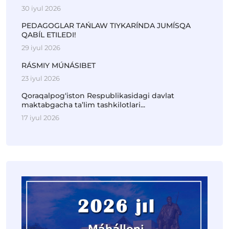
30 iyul 2026
PEDAGOGLAR TAŃLAW TIYKARÍNDA JUMÍSQA
QABÍL ETILEDI!
29 iyul 2026
RÁSMIY MÚNÁSIBET
23 iyul 2026
Qoraqalpog‘iston Respublikasidagi davlat
maktabgacha ta’lim tashkilotlari...
17 iyul 2026