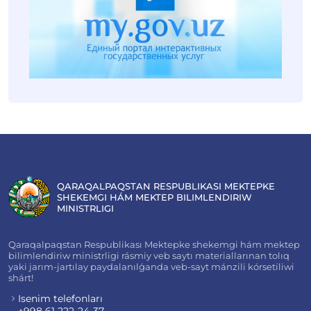
QARAQALPAQSTAN RESPUBLIKASI MEKTEPKE
SHEKEMGI HÁM MEKTEP BILIMLENDIRIW
MINISTRLIGI
Qaraqalpaqstan Respublikası Mektepke shekemgi hám mektep
bilimlendiriw ministrligi rásmiy veb saytı materiallarınan tolıq
yaki jarım-jartılay paydalanılǵanda veb-sayt mánzili kórsetiliwi
shárt!
Isenim telefonları