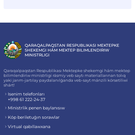
QARAQALPAQSTAN RESPUBLIKASI MEKTEPKE
SHEKEMGI HÁM MEKTEP BILIMLENDIRIW
MINISTRLIGI
Qaraqalpaqstan Respublikası Mektepke shekemgi hám mektep
bilimlendiriw ministrligi rásmiy veb saytı materiallarınan tolıq
yaki jarım-jartılay paydalanılǵanda veb-sayt mánzili kórsetiliwi
shárt!
Isenim telefonları
+998 61 222-24-37
Ministrlik penen baylanısıw
Kóp beriletuǵın sorawlar
Virtual qabıllawxana