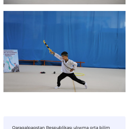
Qaraqalpaqstan Respublikası ulıwma orta bilim