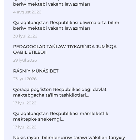
beriw mektebi vakant lawazımları
4 avgust 2026
Qaraqalpaqstan Respublikası ulıwma orta bilim
beriw mektebi vakant lawazımları
30 iyul 2026
PEDAGOGLAR TAŃLAW TIYKARÍNDA JUMÍSQA
QABÍL ETILEDI!
29 iyul 2026
RÁSMIY MÚNÁSIBET
23 iyul 2026
Qoraqalpog‘iston Respublikasidagi davlat
maktabgacha ta’lim tashkilotlari...
17 iyul 2026
Qaraqalpaqstan Respublikası mámleketlik
mektepke shekemgi...
17 iyul 2026
Nókis rayonı bilimlendiriw tarawı wákilleri tariyxıy