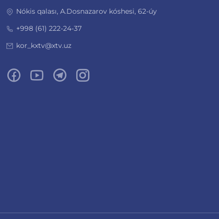
Nókis qalası, A.Dosnazarov kóshesi, 62-úy
+998 (61) 222-24-37
kor_kxtv@xtv.uz