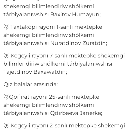
shekemgi bilimlendiriw shólkemi
tárbiyalanıwshısı Baxitov Humayun;
🥈 Taxtakópi rayonı 1-sanlı mektepke
shekemgi bilimlendiriw shólkemi
tárbiyalanıwshısı Nuratdinov Zuratdin;
🥉 Kegeyli rayonı 7-sanlı mektepke shekemgi
bilimlendiriw shólkemi tárbiyalanıwshısı
Tajetdinov Baxawatdin;
Qız balalar arasında:
🥇Qońırat rayonı 25-sanlı mektepke
shekemgi bilimlendiriw shólkemi
tárbiyalanıwshısı Qdırbaeva Janerke;
🥈 Kegeyli rayonı 2-sanlı mektepke shekemgi