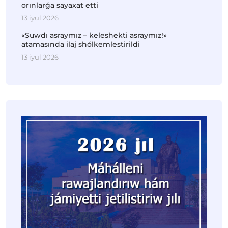
orınlarǵa sayaxat etti
13 iyul 2026
«Suwdı asraymız – keleshekti asraymız!»
atamasında ilaj shólkemlestirildi
13 iyul 2026