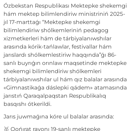
Ózbekstan Respublikası Mektepke shekemgi
hám mektep bilimlendiriw ministriniń 2025-
jıl 17-marttaǵı “Mektepke shekemgi
bilimlendiriw shólkemleriniń pedagog
xizmetkerleri hám de tárbiyalanıwshılar
arasında kórik-tańlawlar, festivallar hám
jarıslardı shólkemlestiriw haqqında”ǵı 86-
sanlı buyrıǵın orınlaw maqsetinde mektepke
shekemgi bilimlendiriw shólkemleri
tárbiyalanıwshılar ul hám qız balalar arasında
«Gimnastikaǵa dáslepki qádem» atamasında
jarıstıń Qaraqalpaqstan Respublikalıq
basqıshı ótkerildi.
Jarıs juwmaǵına kóre ul balalar arasında:
🥇 Qońırat rayonı 19-sanlı mektepke