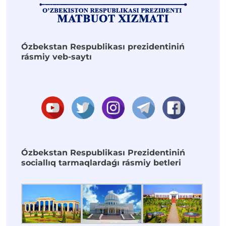
Ózbekstan Respublikası prezidentiniń
rásmiy veb-saytı
Ózbekstan Respublikası Prezidentiniń
sociallıq tarmaqlardaǵı rásmiy betleri