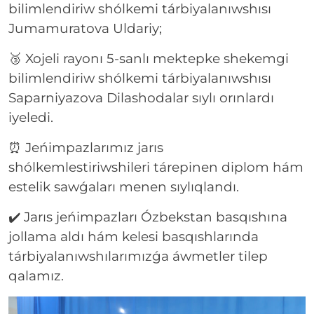
bilimlendiriw shólkemi tárbiyalanıwshısı
Jumamuratova Uldariy;
🥉 Xojeli rayonı 5-sanlı mektepke shekemgi
bilimlendiriw shólkemi tárbiyalanıwshısı
Saparniyazova Dilashodalar sıylı orınlardı
iyeledi.
⏰ Jeńimpazlarımız jarıs
shólkemlestiriwshileri tárepinen diplom hám
estelik sawǵaları menen sıylıqlandı.
✔️ Jarıs jeńimpazları Ózbekstan basqıshına
jollama aldı hám kelesi basqıshlarında
tárbiyalanıwshılarımızǵa áwmetler tilep
qalamız.