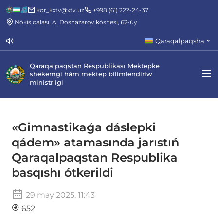
kor_kxtv@xtv.uz
+998 (61) 222-24-37
Nókis qalası, A. Dosnazarov kóshesi, 62-úy
Qaraqalpaqsha
Qaraqalpaqstan Respublikası Mektepke
shekemgi hám mektep bilimlendiriw
ministrligi
«Gimnastikaǵa dáslepki
qádem» atamasında jarıstıń
Qaraqalpaqstan Respublika
basqıshı ótkerildi
29 may 2025, 11:43
652