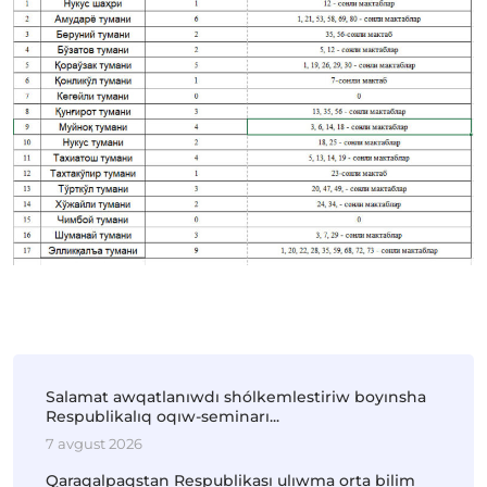
Salamat awqatlanıwdı shólkemlestiriw boyınsha
Respublikalıq oqıw-seminarı...
7 avgust 2026
Qaraqalpaqstan Respublikası ulıwma orta bilim