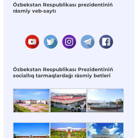
Ózbekstan Respublikası prezidentiniń
rásmiy veb-saytı
Ózbekstan Respublikası Prezidentiniń
sociallıq tarmaqlardaǵı rásmiy betleri