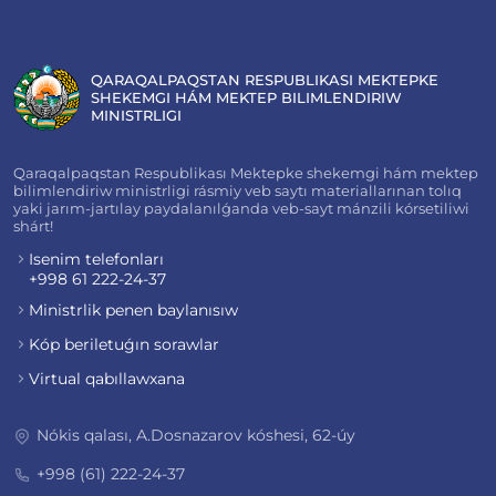
QARAQALPAQSTAN RESPUBLIKASI MEKTEPKE
SHEKEMGI HÁM MEKTEP BILIMLENDIRIW
MINISTRLIGI
Qaraqalpaqstan Respublikası Mektepke shekemgi hám mektep
bilimlendiriw ministrligi rásmiy veb saytı materiallarınan tolıq
yaki jarım-jartılay paydalanılǵanda veb-sayt mánzili kórsetiliwi
shárt!
Isenim telefonları
+998 61 222-24-37
Ministrlik penen baylanısıw
Kóp beriletuǵın sorawlar
Virtual qabıllawxana
Nókis qalası, A.Dosnazarov kóshesi, 62-úy
+998 (61) 222-24-37