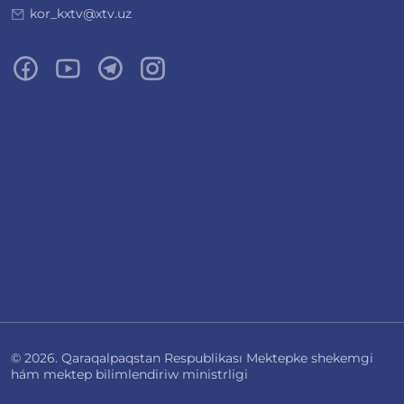
kor_kxtv@xtv.uz
© 2026. Qaraqalpaqstan Respublikası Mektepke shekemgi
hám mektep bilimlendiriw ministrligi