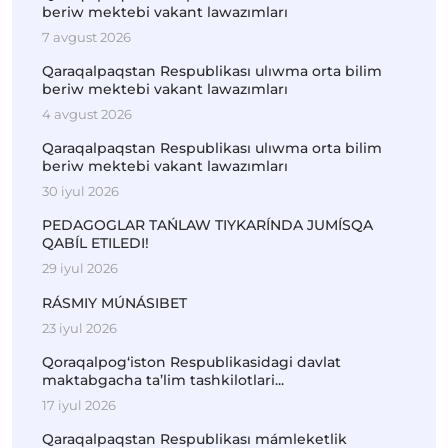
beriw mektebi vakant lawazımları
7 avgust 2026
Qaraqalpaqstan Respublikası ulıwma orta bilim
beriw mektebi vakant lawazımları
4 avgust 2026
Qaraqalpaqstan Respublikası ulıwma orta bilim
beriw mektebi vakant lawazımları
30 iyul 2026
PEDAGOGLAR TAŃLAW TIYKARÍNDA JUMÍSQA
QABÍL ETILEDI!
29 iyul 2026
RÁSMIY MÚNÁSIBET
23 iyul 2026
Qoraqalpog‘iston Respublikasidagi davlat
maktabgacha ta’lim tashkilotlari...
17 iyul 2026
Qaraqalpaqstan Respublikası mámleketlik