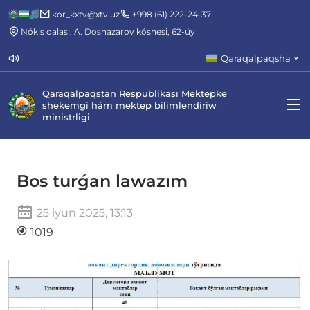
kor_kxtv@xtv.uz
+998 (61) 222-24-37
Nókis qalası, A. Dosnazarov kóshesi, 62-úy
Qaraqalpaqsha
Qaraqalpaqstan Respublikası Mektepke
shekemgi hám mektep bilimlendiriw
ministrligi
Bos turǵan lawazım
25 iyun 2025, 13:13
1019