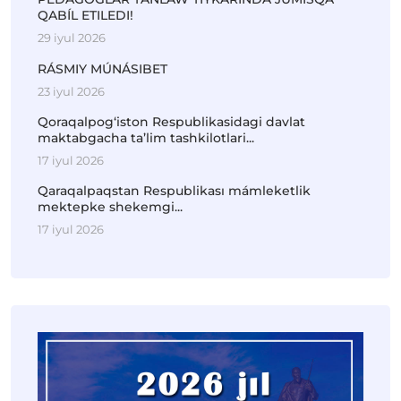
QABÍL ETILEDI!
29 iyul 2026
RÁSMIY MÚNÁSIBET
23 iyul 2026
Qoraqalpog‘iston Respublikasidagi davlat
maktabgacha ta’lim tashkilotlari...
17 iyul 2026
Qaraqalpaqstan Respublikası mámleketlik
mektepke shekemgi...
17 iyul 2026