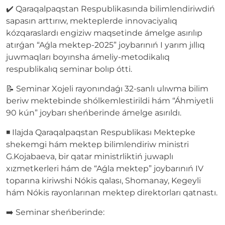
✔️ Qaraqalpaqstan Respublikasında bilimlendiriwdiń
sapasın arttırıw, mekteplerde innovaciyalıq
kózqaraslardı engiziw maqsetinde ámelge asırılıp
atırǵan “Aǵla mektep-2025” joybarınıń I yarım jıllıq
juwmaqları boyınsha ámeliy-metodikalıq
respublikalıq seminar bolıp ótti.
📝 Seminar Xojeli rayonındaǵı 32-sanlı ulıwma bilim
beriw mektebinde shólkemlestirildi hám “Áhmiyetli
90 kún” joybarı sheńberinde ámelge asırıldı.
◾️ Ilajda Qaraqalpaqstan Respublikası Mektepke
shekemgi hám mektep bilimlendiriw ministri
G.Kojabaeva, bir qatar ministrliktiń juwaplı
xızmetkerleri hám de “Aǵla mektep” joybarınıń IV
toparına kiriwshi Nókis qalası, Shomanay, Kegeyli
hám Nókis rayonlarınan mektep direktorları qatnastı.
➡️ Seminar sheńberinde: