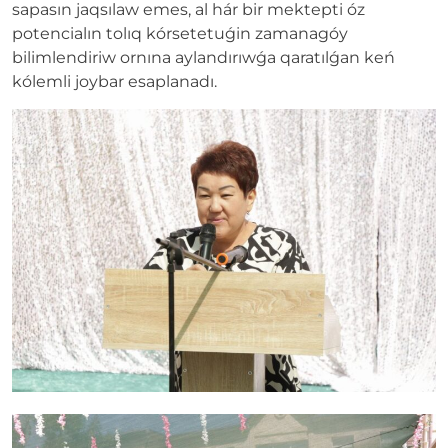
sapasın jaqsılaw emes, al hár bir mektepti óz
potencialın tolıq kórsetetuǵin zamanagóy
bilimlendiriw ornına aylandırıwǵa qaratılǵan keń
kólemli joybar esaplanadı.