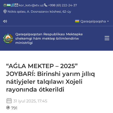
kor_kxtv@xtv.uz
+998 (61) 222-24-37
Nókis qalası, A. Dosnazarov kóshesi, 62-úy
Qaraqalpaqsha
Qaraqalpaqstan Respublikası Mektepke
shekemgi hám mektep bilimlendiriw
ministrligi
“AǴLA MEKTEP – 2025”
JOYBARÍ: Birinshi yarım jıllıq
nátiyjeler talqılawı Xojeli
rayonında ótkerildi
31 iyul 2025, 17:45
791