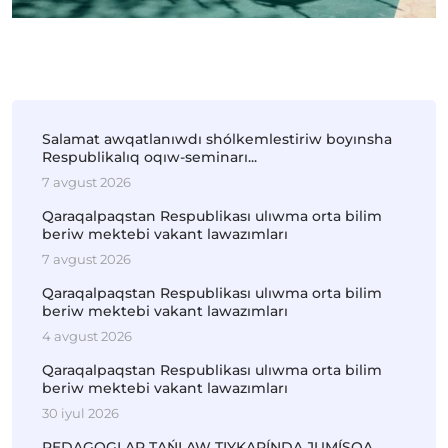
Salamat awqatlanıwdı shólkemlestiriw boyınsha
Respublikalıq oqıw-seminarı...
7 avgust 2026
Qaraqalpaqstan Respublikası ulıwma orta bilim
beriw mektebi vakant lawazımları
7 avgust 2026
Qaraqalpaqstan Respublikası ulıwma orta bilim
beriw mektebi vakant lawazımları
4 avgust 2026
Qaraqalpaqstan Respublikası ulıwma orta bilim
beriw mektebi vakant lawazımları
30 iyul 2026
PEDAGOGLAR TAŃLAW TIYKARÍNDA JUMÍSQA