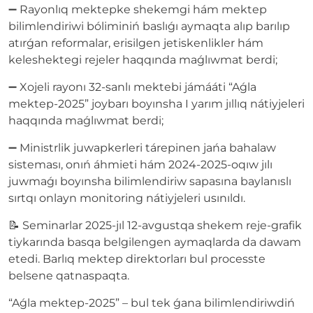
➖ Rayonlıq mektepke shekemgi hám mektep
bilimlendiriwi bóliminiń baslıǵı aymaqta alıp barılıp
atırǵan reformalar, erisilgen jetiskenlikler hám
keleshektegi rejeler haqqında maǵlıwmat berdi;
➖ Xojeli rayonı 32-sanlı mektebi jámááti “Aǵla
mektep-2025” joybarı boyınsha I yarım jıllıq nátiyjeleri
haqqında maǵlıwmat berdi;
➖ Ministrlik juwapkerleri tárepinen jańa bahalaw
sisteması, onıń áhmieti hám 2024-2025-oqıw jılı
juwmaǵı boyınsha bilimlendiriw sapasına baylanıslı
sırtqı onlayn monitoring nátiyjeleri usınıldı.
📝 Seminarlar 2025-jıl 12-avgustqa shekem reje-grafik
tiykarında basqa belgilengen aymaqlarda da dawam
etedi. Barlıq mektep direktorları bul processte
belsene qatnaspaqta.
“Aǵla mektep-2025” – bul tek ǵana bilimlendiriwdiń