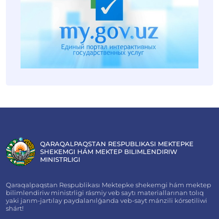
QARAQALPAQSTAN RESPUBLIKASI MEKTEPKE
SHEKEMGI HÁM MEKTEP BILIMLENDIRIW
MINISTRLIGI
Qaraqalpaqstan Respublikası Mektepke shekemgi hám mektep
bilimlendiriw ministrligi rásmiy veb saytı materiallarınan tolıq
yaki jarım-jartılay paydalanılǵanda veb-sayt mánzili kórsetiliwi
shárt!