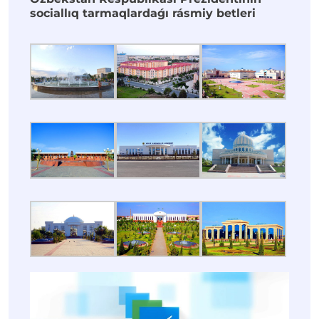
sociallıq tarmaqlardaǵı rásmiy betleri