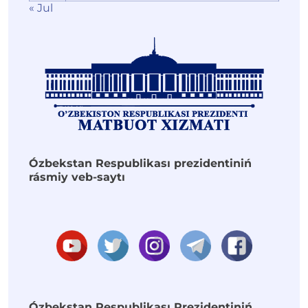
« Jul
Ózbekstan Respublikası prezidentiniń
rásmiy veb-saytı
Ózbekstan Respublikası Prezidentiniń