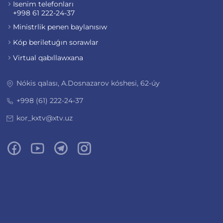
Isenim telefonları
+998 61 222-24-37
Ministrlik penen baylanısıw
Kóp beriletuǵın sorawlar
Virtual qabıllawxana
Nókis qalası, A.Dosnazarov kóshesi, 62-úy
+998 (61) 222-24-37
kor_kxtv@xtv.uz