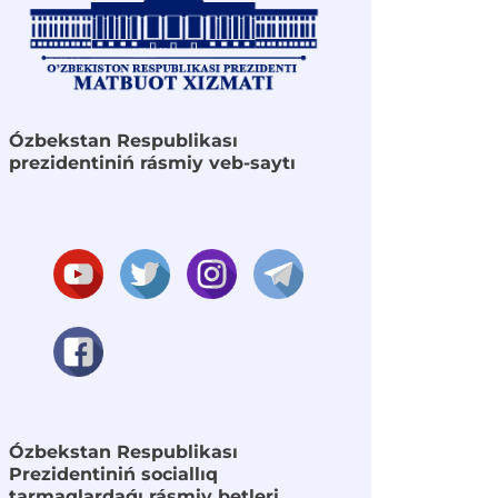
Ózbekstan Respublikası
prezidentiniń rásmiy veb-saytı
Ózbekstan Respublikası
Prezidentiniń sociallıq
tarmaqlardaǵı rásmiy betleri