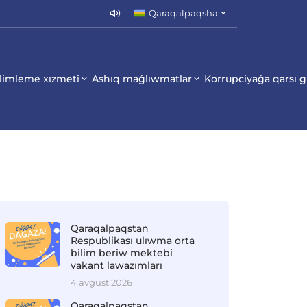
Qaraqalpaqsha
limleme xızmeti
Ashıq maǵlıwmatlar
Korrupciyaǵa qarsı 
Qaraqalpaqstan
Respublikası ulıwma orta
bilim beriw mektebi
vakant lawazımları
4 avgust 2026
Qaraqalpaqstan