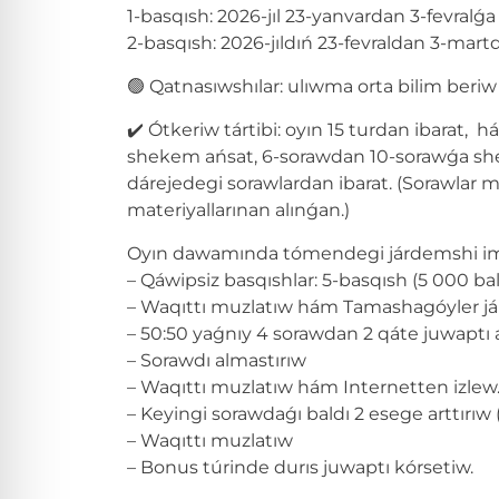
1-basqısh: 2026-jıl 23-yanvardan 3-fevralǵ
2-basqısh: 2026-jıldıń 23-fevraldan 3-mart
🟢 Qatnasıwshılar: ulıwma orta bilim beriw
✔️ Ótkeriw tártibi: oyın 15 turdan ibarat, 
shekem ańsat, 6-sorawdan 10-sorawǵa sh
dárejedegi sorawlardan ibarat. (Sorawlar
materiyallarınan alınǵan.)
Oyın dawamında tómendegi járdemshi imk
– Qáwipsiz basqıshlar: 5-basqısh (5 000 bal
– Waqıttı muzlatıw hám Tamashagóyler j
– 50:50 yaǵnıy 4 sorawdan 2 qáte juwaptı a
– Sorawdı almastırıw
– Waqıttı muzlatıw hám Internetten izlew
– Keyingi sorawdaǵı baldı 2 esege arttırıw (
– Waqıttı muzlatıw
– Bonus túrinde durıs juwaptı kórsetiw.