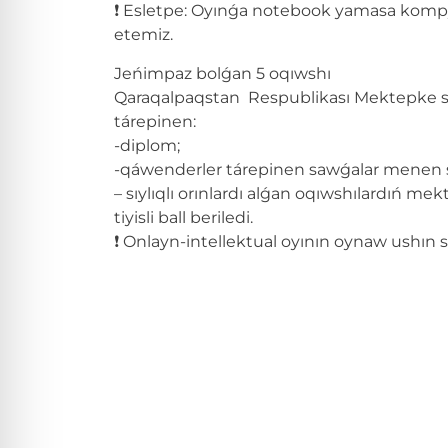
❗️ Esletpe: Oyınǵa notebook yamasa komp
etemiz.
Jeńimpaz bolǵan 5 oqıwshı
Qaraqalpaqstan Respublikası Mektepke s
tárepinen:
-diplom;
-qáwenderler tárepinen sawǵalar menen sı
– sıylıqlı orınlardı alǵan oqıwshılardıń m
tiyisli ball beriledi.
❗️ Onlayn-intellektual oyının oynaw ushın s