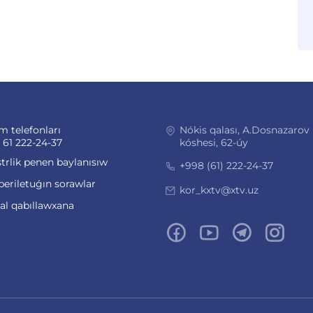
m telefonları
Nókis qalası, A.Dosnazarov
 61 222-24-37
kóshesi, 62-úy
trlik penen baylanısıw
+998 (61) 222-24-37
beriletuǵın sorawlar
kor_kxtv@xtv.uz
ual qabıllawxana