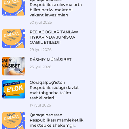
Respublikası ulıwma orta
bilim beriw mektebi
vakant lawazımları
30 iyul 2026
PEDAGOGLAR TAŃLAW
TIYKARÍNDA JUMÍSQA
QABÍL ETILEDI!
29 iyul 2026
RÁSMIY MÚNÁSIBET
23 iyul 2026
Qoraqalpog‘iston
Respublikasidagi davlat
maktabgacha ta’lim
tashkilotlari...
17 iyul 2026
Qaraqalpaqstan
Respublikası mámleketlik
mektepke shekemgi...