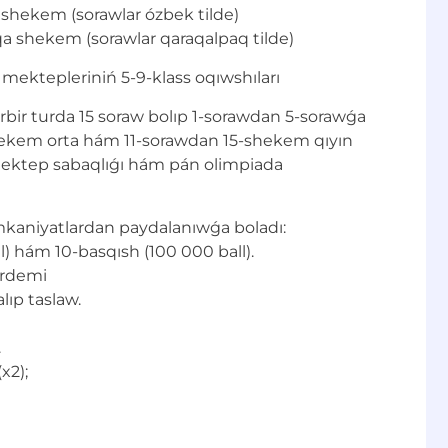
a shekem (sorawlar ózbek tilde)
qa shekem (sorawlar qaraqalpaq tilde)
 mektepleriniń 5-9-klass oqıwshıları
hárbir turda 15 soraw bolıp 1-sorawdan 5-sorawǵa
ekem orta hám 11-sorawdan 15-shekem qıyın
 mektep sabaqlıǵı hám pán olimpiada
aniyatlardan paydalanıwǵa boladı:
l) hám 10-basqısh (100 000 ball).
árdemi
lıp taslaw.
.
x2);