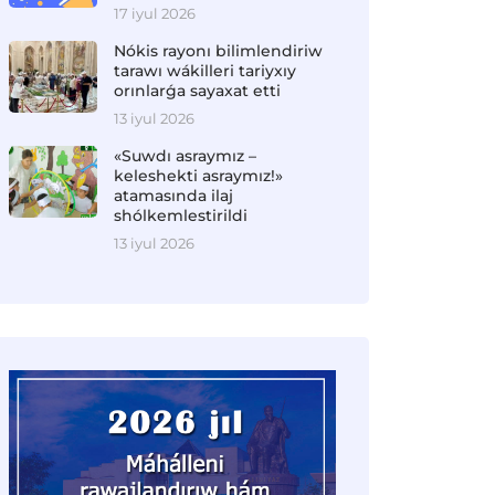
17 iyul 2026
Nókis rayonı bilimlendiriw
tarawı wákilleri tariyxıy
orınlarǵa sayaxat etti
13 iyul 2026
«Suwdı asraymız –
keleshekti asraymız!»
atamasında ilaj
shólkemlestirildi
13 iyul 2026