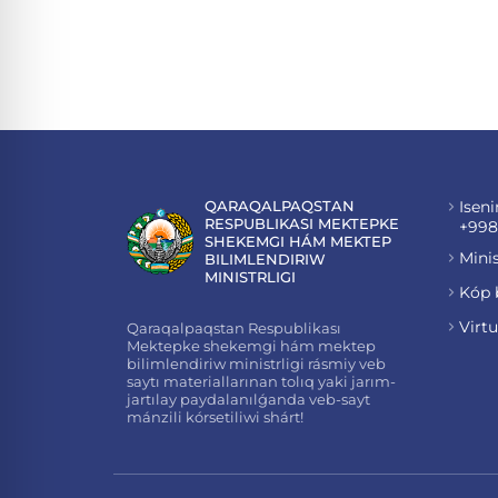
QARAQALPAQSTAN
Iseni
RESPUBLIKASI MEKTEPKE
+998
SHEKEMGI HÁM MEKTEP
Minis
BILIMLENDIRIW
MINISTRLIGI
Kóp 
Virt
Qaraqalpaqstan Respublikası
Mektepke shekemgi hám mektep
bilimlendiriw ministrligi rásmiy veb
saytı materiallarınan tolıq yaki jarım-
jartılay paydalanılǵanda veb-sayt
mánzili kórsetiliwi shárt!