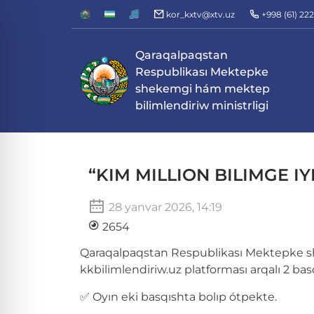
kor_kxtv@xtv.uz
+998 (61) 22
Qaraqalpaqstan
Respublikası Mektepke
shekemgi hám mektep
bilimlendiriw ministrligi
“KIM MILLION BILIMGE IYE?
28 yanvar 2026, 14:19
2654
Qaraqalpaqstan Respublikası Mektepke s
kkbilimlendiriw.uz platforması arqalı 2 bas
✅ Oyın eki basqıshta bolıp ótpekte.