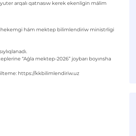
yuter arqalı qatnasıw kerek ekenligin málim
hekemgi hám mektep bilimlendiriw ministrligi
ylıqlanadı.
ekteplerine “Aǵla mektep-2026” joybarı boyınsha
ilteme: https://kkbilimlendiriw.uz