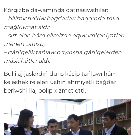
Kórgizbe dawamında qatnasıwshılar:
– bilimlendiriw baǵdarları haqqında tolıq
maǵlıwmat aldı;
– sırt elde hám elimizde oqıw imkaniyatları
menen tanıstı;
– qánigelik tańlaw boyınsha qánigelerden
másláhátler aldı.
Bul ilaj jaslardıń durıs kásip tańlawı hám
keleshek rejeleri ushın áhmiyetli baǵdar
beriwshi ilaj bolıp xızmet etti.