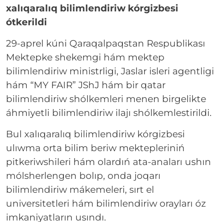
xalıqaralıq bilimlendiriw kórgizbesi
ótkerildi
29-aprel kúni Qaraqalpaqstan Respublikası
Mektepke shekemgi hám mektep
bilimlendiriw ministrligi, Jaslar isleri agentligi
hám “MY FAIR” JShJ hám bir qatar
bilimlendiriw shólkemleri menen birgelikte
áhmiyetli bilimlendiriw ilajı shólkemlestirildi.
Bul xalıqaralıq bilimlendiriw kórgizbesi
ulıwma orta bilim beriw mektepleriniń
pitkeriwshileri hám olardıń ata-anaları ushın
mólsherlengen bolıp, onda joqarı
bilimlendiriw mákemeleri, sırt el
universitetleri hám bilimlendiriw orayları óz
imkaniyatların usındı.