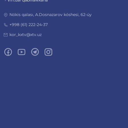
Virtual qabıllawxana
Nókis qalası, A.Dosnazarov kóshesi, 62-úy
+998 (61) 222-24-37
kor_kxtv@xtv.uz