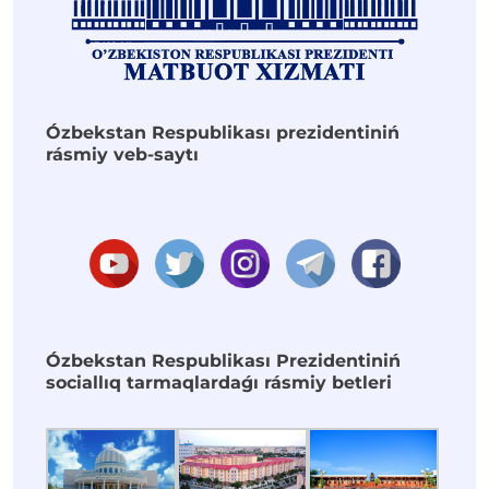
Ózbekstan Respublikası prezidentiniń
rásmiy veb-saytı
Ózbekstan Respublikası Prezidentiniń
sociallıq tarmaqlardaǵı rásmiy betleri