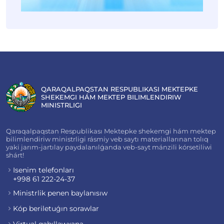
QARAQALPAQSTAN RESPUBLIKASI MEKTEPKE
SHEKEMGI HÁM MEKTEP BILIMLENDIRIW
MINISTRLIGI
Qaraqalpaqstan Respublikası Mektepke shekemgi hám mektep
bilimlendiriw ministrligi rásmiy veb saytı materiallarınan tolıq
yaki jarım-jartılay paydalanılǵanda veb-sayt mánzili kórsetiliwi
shárt!
Isenim telefonları
+998 61 222-24-37
Ministrlik penen baylanısıw
Kóp beriletuǵın sorawlar