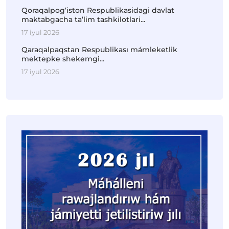
Qoraqalpog‘iston Respublikasidagi davlat
maktabgacha ta’lim tashkilotlari...
17 iyul 2026
Qaraqalpaqstan Respublikası mámleketlik
mektepke shekemgi...
17 iyul 2026