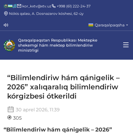
kor_kxtv@xtv.uz
+998 (61) 222-24-37
Nókis qalası, A. Dosnazarov kóshesi, 62-úy
Qaraqalpaqsha
Qaraqalpaqstan Respublikası Mektepke
shekemgi hám mektep bilimlendiriw
ministrligi
“Bilimlendiriw hám qánigelik –
2026” xalıqaralıq bilimlendiriw
kórgizbesi ótkerildi
30 aprel 2026, 11:39
305
“Bilimlendiriw hám qánigelik – 2026”