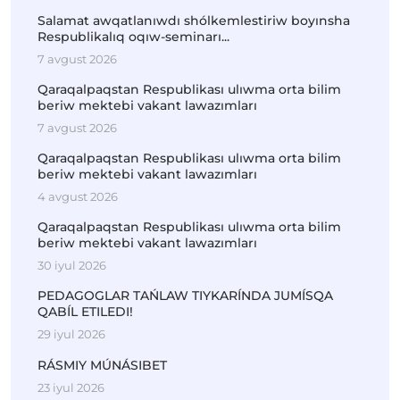
Salamat awqatlanıwdı shólkemlestiriw boyınsha
Respublikalıq oqıw-seminarı...
7 avgust 2026
Qaraqalpaqstan Respublikası ulıwma orta bilim
beriw mektebi vakant lawazımları
7 avgust 2026
Qaraqalpaqstan Respublikası ulıwma orta bilim
beriw mektebi vakant lawazımları
4 avgust 2026
Qaraqalpaqstan Respublikası ulıwma orta bilim
beriw mektebi vakant lawazımları
30 iyul 2026
PEDAGOGLAR TAŃLAW TIYKARÍNDA JUMÍSQA
QABÍL ETILEDI!
29 iyul 2026
RÁSMIY MÚNÁSIBET
23 iyul 2026