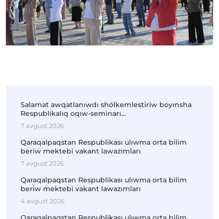
Salamat awqatlanıwdı shólkemlestiriw boyınsha
Respublikalıq oqıw-seminarı...
7 avgust 2026
Qaraqalpaqstan Respublikası ulıwma orta bilim
beriw mektebi vakant lawazımları
7 avgust 2026
Qaraqalpaqstan Respublikası ulıwma orta bilim
beriw mektebi vakant lawazımları
4 avgust 2026
Qaraqalpaqstan Respublikası ulıwma orta bilim