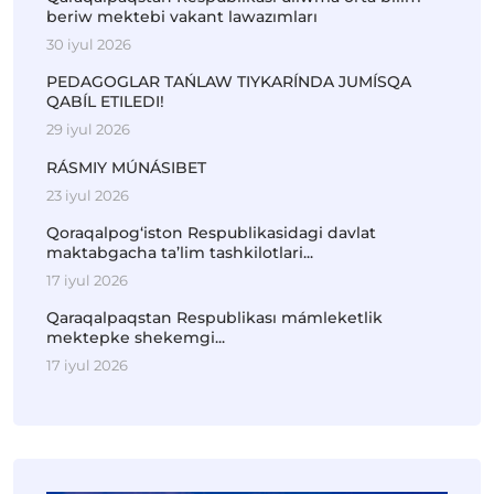
beriw mektebi vakant lawazımları
30 iyul 2026
PEDAGOGLAR TAŃLAW TIYKARÍNDA JUMÍSQA
QABÍL ETILEDI!
29 iyul 2026
RÁSMIY MÚNÁSIBET
23 iyul 2026
Qoraqalpog‘iston Respublikasidagi davlat
maktabgacha ta’lim tashkilotlari...
17 iyul 2026
Qaraqalpaqstan Respublikası mámleketlik
mektepke shekemgi...
17 iyul 2026