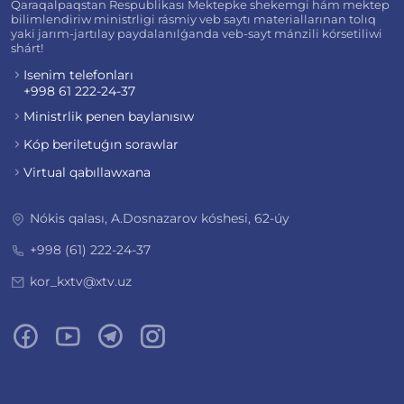
Qaraqalpaqstan Respublikası Mektepke shekemgi hám mektep
bilimlendiriw ministrligi rásmiy veb saytı materiallarınan tolıq
yaki jarım-jartılay paydalanılǵanda veb-sayt mánzili kórsetiliwi
shárt!
Isenim telefonları
+998 61 222-24-37
Ministrlik penen baylanısıw
Kóp beriletuǵın sorawlar
Virtual qabıllawxana
Nókis qalası, A.Dosnazarov kóshesi, 62-úy
+998 (61) 222-24-37
kor_kxtv@xtv.uz