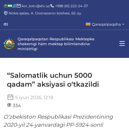
kor_kxtv@xtv.uz
+998 (61) 222-24-37
Nókis qalası, A. Dosnazarov kóshesi, 62-úy
Qaraqalpaqsha
Qaraqalpaqstan Respublikası Mektepke
shekemgi hám mektep bilimlendiriw
ministrligi
“Salomatlik uchun 5000
qadam” aksiyasi o‘tkazildi
5 iyun 2026, 12:19
334
O‘zbekiston Respublikasi Prezidentining
2020-yil 24-yanvardagi PP-5924-sonli