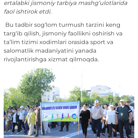
ertalabki jismoniy tarbiya mashg‘ulotlarida
faol ishtirok etdi.
Bu tadbir sog‘lom turmush tarzini keng
targ‘ib qilish, jismoniy faollikni oshirish va
ta’lim tizimi xodimlari orasida sport va
salomatlik madaniyatini yanada
rivojlantirishga xizmat qilmoqda.