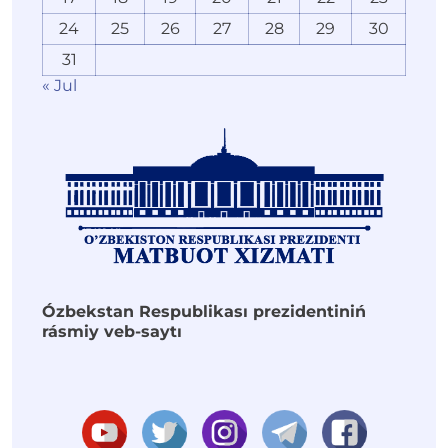
24
25
26
27
28
29
30
31
« Jul
Ózbekstan Respublikası prezidentiniń
rásmiy veb-saytı