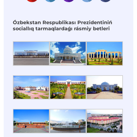
Ózbekstan Respublikası Prezidentiniń
sociallıq tarmaqlardaǵı rásmiy betleri