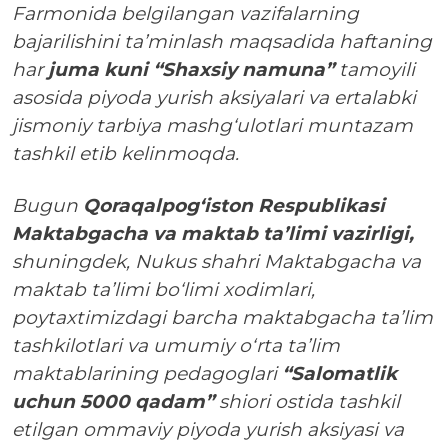
Farmonida belgilangan vazifalarning
bajarilishini ta’minlash maqsadida haftaning
har
juma kuni
“Shaxsiy namuna”
tamoyili
asosida piyoda yurish aksiyalari va ertalabki
jismoniy tarbiya mashg‘ulotlari muntazam
tashkil etib kelinmoqda.
Bugun
Qoraqalpog‘iston Respublikasi
Maktabgacha va maktab ta’limi vazirligi,
shuningdek, Nukus shahri Maktabgacha va
maktab ta’limi bo‘limi xodimlari,
poytaxtimizdagi barcha maktabgacha ta’lim
tashkilotlari va umumiy o‘rta ta’lim
maktablarining pedagoglari
“Salomatlik
uchun 5000 qadam”
shiori ostida tashkil
etilgan ommaviy piyoda yurish aksiyasi va