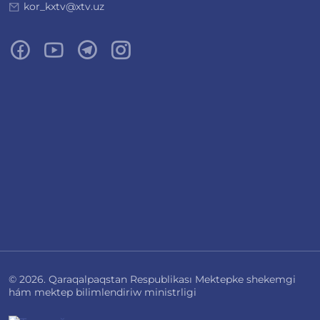
kor_kxtv@xtv.uz
© 2026. Qaraqalpaqstan Respublikası Mektepke shekemgi
hám mektep bilimlendiriw ministrligi