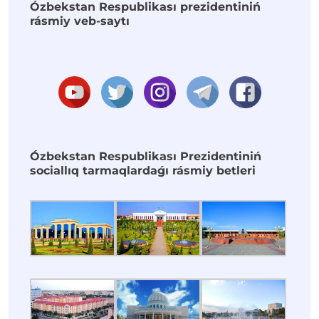
Ózbekstan Respublikası prezidentiniń
rásmiy veb-saytı
Ózbekstan Respublikası Prezidentiniń
sociallıq tarmaqlardaǵı rásmiy betleri