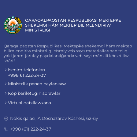
QARAQALPAQSTAN RESPUBLIKASI MEKTEPKE
SHEKEMGI HÁM MEKTEP BILIMLENDIRIW
MINISTRLIGI
Qaraqalpaqstan Respublikası Mektepke shekemgi hám mektep
bilimlendiriw ministrligi rásmiy veb saytı materiallarınan tolıq
yaki jarım-jartılay paydalanılǵanda veb-sayt mánzili kórsetiliwi
shárt!
Isenim telefonları
+998 61 222-24-37
Ministrlik penen baylanısıw
Kóp beriletuǵın sorawlar
Virtual qabıllawxana
Nókis qalası, A.Dosnazarov kóshesi, 62-úy
+998 (61) 222-24-37