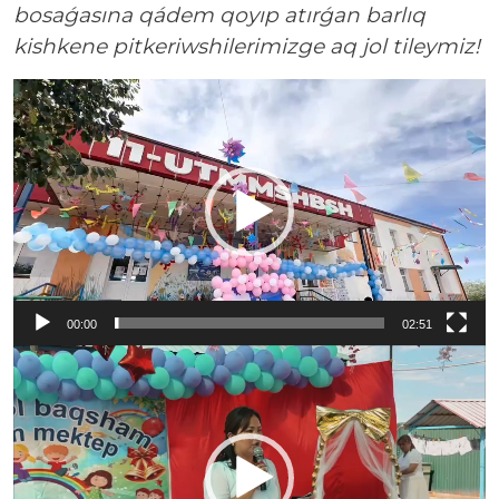
bosaǵasına qádem qoyıp atırǵan barlıq
kishkene pitkeriwshilerimizge aq jol tileymiz!
Video
Player
00:00
02:51
Video
Player