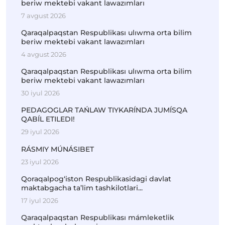
beriw mektebi vakant lawazımları
7 avgust 2026
Qaraqalpaqstan Respublikası ulıwma orta bilim
beriw mektebi vakant lawazımları
4 avgust 2026
Qaraqalpaqstan Respublikası ulıwma orta bilim
beriw mektebi vakant lawazımları
30 iyul 2026
PEDAGOGLAR TAŃLAW TIYKARÍNDA JUMÍSQA
QABÍL ETILEDI!
29 iyul 2026
RÁSMIY MÚNÁSIBET
23 iyul 2026
Qoraqalpog‘iston Respublikasidagi davlat
maktabgacha ta’lim tashkilotlari...
17 iyul 2026
Qaraqalpaqstan Respublikası mámleketlik