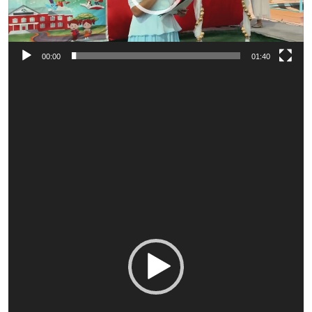
00:00
01:40
Video
Player