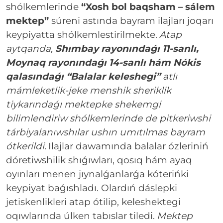
shólkemlerinde
“Xosh bol baqsham – sálem
mektep”
súreni astında bayram ilajları joqarı
keypiyatta shólkemlestirilmekte.
Atap
aytqanda,
Shımbay rayonındaǵı 11-sanlı,
Moynaq rayonındaǵı 14-sanlı hám Nókis
qalasındaǵı “Balalar keleshegi”
atlı
mámleketlik-jeke menshik sheriklik
tiykarındaǵı mektepke shekemgi
bilimlendiriw shólkemlerinde de pitkeriwshi
tárbiyalanıwshılar ushın umıtılmas bayram
ótkerildi.
Ilajlar dawamında balalar ózleriniń
dóretiwshilik shıǵıwları, qosıq hám ayaq
oyınları menen jıynalǵanlarǵa kóterińki
keypiyat baǵıshladı. Olardıń dáslepki
jetiskenlikleri atap ótilip, keleshektegi
oqıwlarında úlken tabıslar tiledi.
Mektep