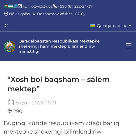
kor_kxtv@xtv.uz
+998 (61) 222-24-37
Nókis qalası, A. Dosnazarov kóshesi, 62-úy
Qaraqalpaqsha
Qaraqalpaqstan Respublikası Mektepke
shekemgi hám mektep bilimlendiriw
ministrligi
“Xosh bol baqsham – sálem
mektep”
5 iyun 2026, 16:31
290
Búgingi kúnde respublikamızdaǵı barlıq
mektepke shekemgi bilimlendiriw