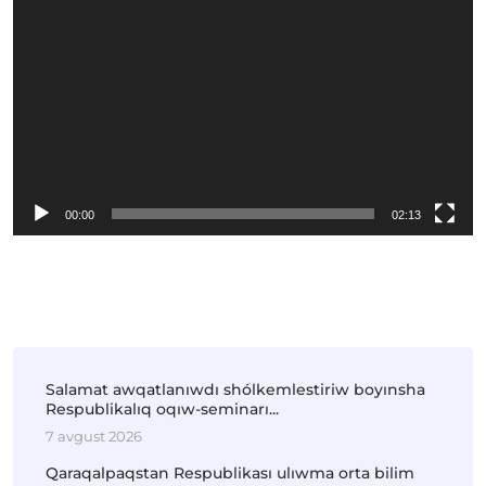
00:00
02:13
Salamat awqatlanıwdı shólkemlestiriw boyınsha
Respublikalıq oqıw-seminarı...
7 avgust 2026
Qaraqalpaqstan Respublikası ulıwma orta bilim