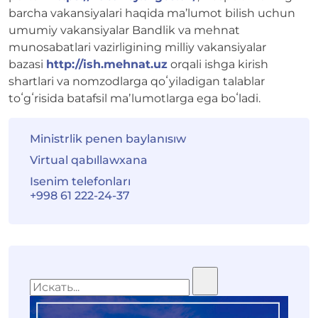
barcha vakansiyalari haqida ma’lumot bilish uchun
umumiy vakansiyalar Bandlik va mehnat
munosabatlari vazirligining milliy vakansiyalar
bazasi
http://ish.mehnat.uz
orqali ishga kirish
shartlari va nomzodlarga qoʻyiladigan talablar
toʻgʻrisida batafsil maʼlumotlarga ega boʻladi.
Ministrlik penen baylanısıw
Virtual qabıllawxana
Isenim telefonları
+998 61 222-24-37