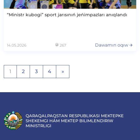
“Ministr kubogi” sport jarısınıń jeńimpazları anıqlandı
Dawamın oqıw
14.05.2026
267
Posts
1
2
3
4
»
navigation
QARAQALPAQSTAN RESPUBLIKASI MEKTEPKE
SHEKEMGI HÁM MEKTEP BILIMLENDIRIW
MINISTRLIGI