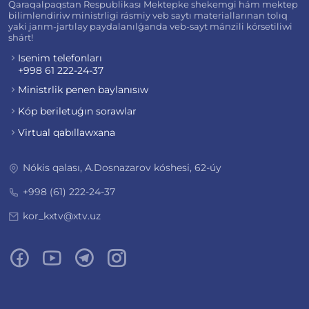
Qaraqalpaqstan Respublikası Mektepke shekemgi hám mektep
bilimlendiriw ministrligi rásmiy veb saytı materiallarınan tolıq
yaki jarım-jartılay paydalanılǵanda veb-sayt mánzili kórsetiliwi
shárt!
Isenim telefonları
+998 61 222-24-37
Ministrlik penen baylanısıw
Kóp beriletuǵın sorawlar
Virtual qabıllawxana
Nókis qalası, A.Dosnazarov kóshesi, 62-úy
+998 (61) 222-24-37
kor_kxtv@xtv.uz