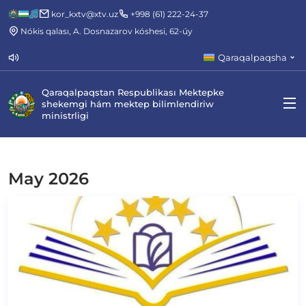
kor_kxtv@xtv.uz
+998 (61) 222-24-37
Nókis qalası, A. Dosnazarov kóshesi, 62-úy
Qaraqalpaqsha
Qaraqalpaqstan Respublikası Mektepke
shekemgi hám mektep bilimlendiriw
ministrligi
May 2026