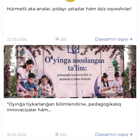
Húrmetli ata-analar, pidayı ustazlar hám áziz oqıwshılar!
Dawamın oqıw
22.05.2026
265
“Oyınǵa tiykarlanǵan bilimlendiriw, pedagogikalıq
innovaciyalar hám...
Dawamın oqıw
18.05.2026
330