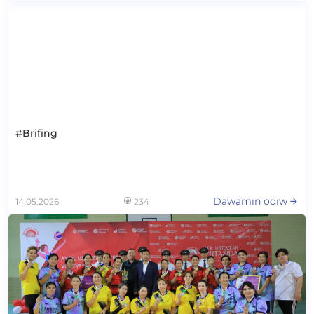
#Brifing
Dawamın oqıw
14.05.2026
234