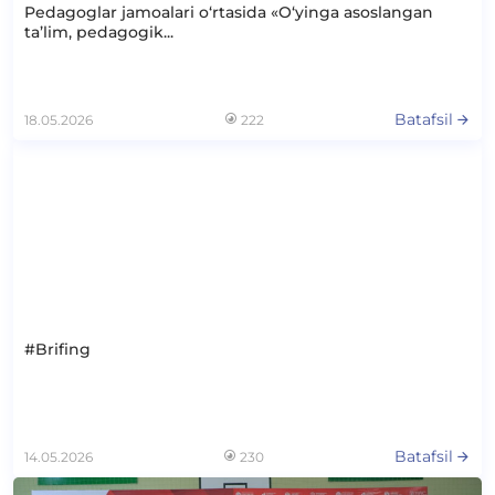
Pedagoglar jamoalari o‘rtasida «O‘yinga asoslangan
ta’lim, pedagogik...
Batafsil
18.05.2026
222
#Brifing
Batafsil
14.05.2026
230