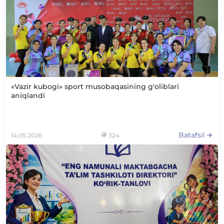
«Vazir kubogi» sport musobaqasining g‘oliblari
aniqlandi
Batafsil
14.05.2026
324