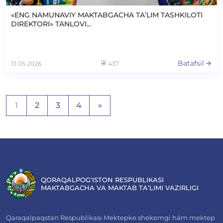
«ENG NAMUNAVIY MAKTABGACHA TA’LIM TASHKILOTI
DIREKTORI» TANLOVI...
Batafsil
13.05.2026
437
Maqolalar
1
2
3
4
»
bo‘yicha
harakatlanish
QORAQALPOG‘ISTON RESPUBLIKASI
MAKTABGACHA VA MAKTAB TA’LIMI VAZIRLIGI
Qaraqalpaqstan Respublikası Mektepke shekemgi hám mektep