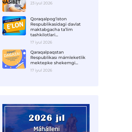
23 iyul 2026
Qoraqalpog‘iston
Respublikasidagi davlat
maktabgacha ta’lim
tashkilotlari...
17 iyul 2026
Qaraqalpaqstan
Respublikası mámleketlik
mektepke shekemgi...
17 iyul 2026