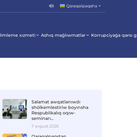
Qaraqalpaqsha
limleme xızmeti
Ashıq maǵlıwmatlar
Korrupciyaǵa qarsı 
Salamat awqatlanıwdı
shólkemlestiriw boyınsha
Respublikalıq oqıw-
seminarı...
7 avgust 2026
Qaraqalpaqstan