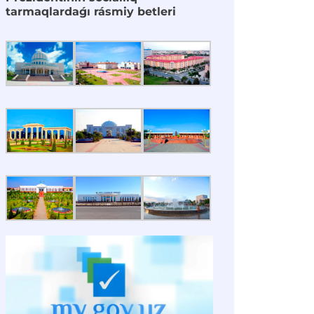
tarmaqlardaǵı rásmiy betleri