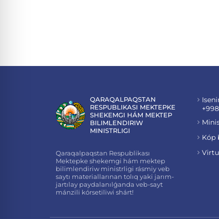
QARAQALPAQSTAN
Iseni
RESPUBLIKASI MEKTEPKE
+998
SHEKEMGI HÁM MEKTEP
Minis
BILIMLENDIRIW
MINISTRLIGI
Kóp 
Virt
Qaraqalpaqstan Respublikası
Mektepke shekemgi hám mektep
bilimlendiriw ministrligi rásmiy veb
saytı materiallarınan tolıq yaki jarım-
jartılay paydalanılǵanda veb-sayt
mánzili kórsetiliwi shárt!