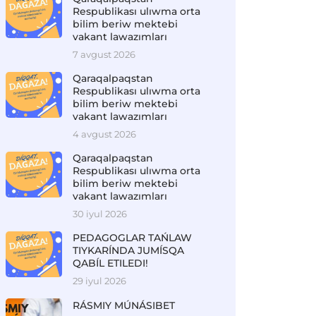
Respublikası ulıwma orta
bilim beriw mektebi
vakant lawazımları
7 avgust 2026
Qaraqalpaqstan
Respublikası ulıwma orta
bilim beriw mektebi
vakant lawazımları
4 avgust 2026
Qaraqalpaqstan
Respublikası ulıwma orta
bilim beriw mektebi
vakant lawazımları
30 iyul 2026
PEDAGOGLAR TAŃLAW
TIYKARÍNDA JUMÍSQA
QABÍL ETILEDI!
29 iyul 2026
RÁSMIY MÚNÁSIBET