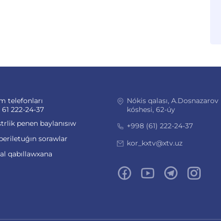
m telefonları
Nókis qalası, A.Dosnazarov
 61 222-24-37
kóshesi, 62-úy
trlik penen baylanısıw
+998 (61) 222-24-37
beriletuǵın sorawlar
kor_kxtv@xtv.uz
ual qabıllawxana