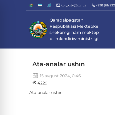
kor_kxtv@xtv.uz
+998 (61) 22
Qaraqalpaqstan
Respublikası Mektepke
shekemgi hám mektep
bilimlendiriw ministrligi
Ata-analar ushın
15 avgust 2024, 0:46
4229
Ata-analar ushın