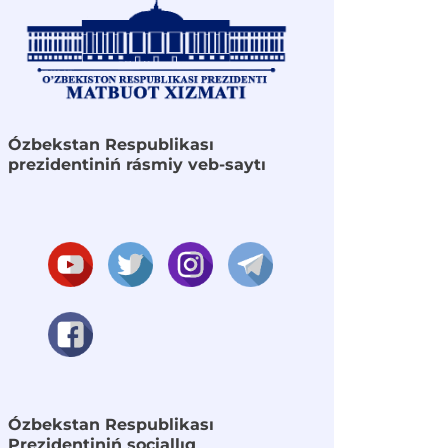
Ózbekstan Respublikası
prezidentiniń rásmiy veb-saytı
Ózbekstan Respublikası
Prezidentiniń sociallıq