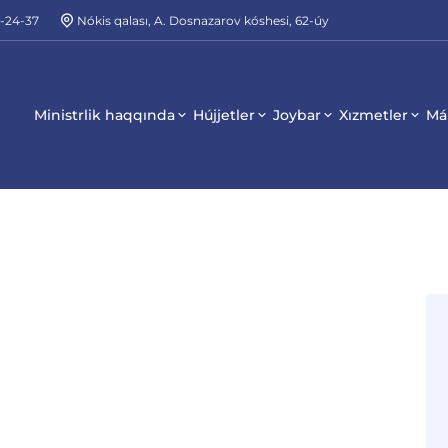
2-24-37
Nókis qalası, A. Dosnazarov kóshesi, 62-úy
Ministrlik haqqında
Hújjetler
Joybar
Xızmetler
Má