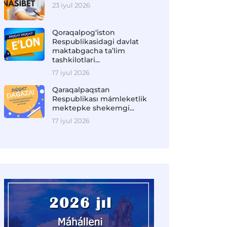
23 iyul 2026
Qoraqalpog‘iston
Respublikasidagi davlat
maktabgacha ta’lim
tashkilotlari...
17 iyul 2026
Qaraqalpaqstan
Respublikası mámleketlik
mektepke shekemgi...
17 iyul 2026