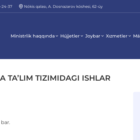
2-24-37
Nókis qalası, A. Dosnazarov kóshesi, 62-úy
Ministrlik haqqında
Hújjetler
Joybar
Xızmetler
Má
A TA’LIM TIZIMIDAGI ISHLAR
 bar.