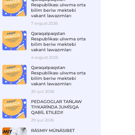
Respublikası ulıwma orta
bilim beriw mektebi
vakant lawazımları
7 avgust 2026
Qaraqalpaqstan
Respublikası ulıwma orta
bilim beriw mektebi
vakant lawazımları
4 avgust 2026
Qaraqalpaqstan
Respublikası ulıwma orta
bilim beriw mektebi
vakant lawazımları
30 iyul 2026
PEDAGOGLAR TAŃLAW
TIYKARÍNDA JUMÍSQA
QABÍL ETILEDI!
29 iyul 2026
RÁSMIY MÚNÁSIBET