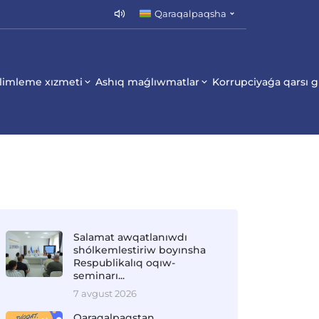
Qaraqalpaqsha
limleme xızmeti
Ashıq maǵlıwmatlar
Korrupciyaǵa qarsı 
Salamat awqatlanıwdı
shólkemlestiriw boyınsha
Respublikalıq oqıw-
seminarı...
7 avgust 2026
Qaraqalpaqstan