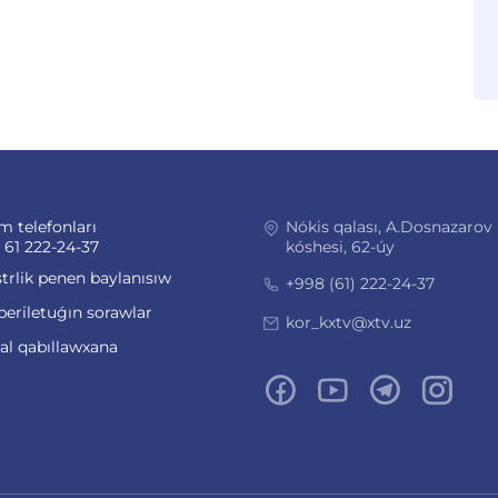
m telefonları
Nókis qalası, A.Dosnazarov
 61 222-24-37
kóshesi, 62-úy
trlik penen baylanısıw
+998 (61) 222-24-37
beriletuǵın sorawlar
kor_kxtv@xtv.uz
ual qabıllawxana