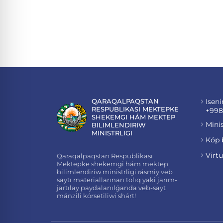
QARAQALPAQSTAN
Iseni
RESPUBLIKASI MEKTEPKE
+998
SHEKEMGI HÁM MEKTEP
Minis
BILIMLENDIRIW
MINISTRLIGI
Kóp 
Virt
Qaraqalpaqstan Respublikası
Mektepke shekemgi hám mektep
bilimlendiriw ministrligi rásmiy veb
saytı materiallarınan tolıq yaki jarım-
jartılay paydalanılǵanda veb-sayt
mánzili kórsetiliwi shárt!