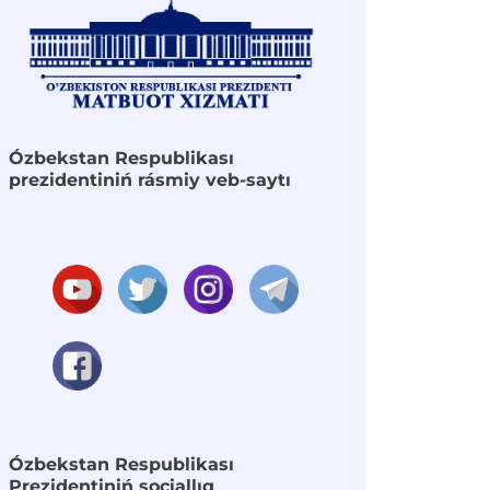
Ózbekstan Respublikası
prezidentiniń rásmiy veb-saytı
Ózbekstan Respublikası
Prezidentiniń sociallıq