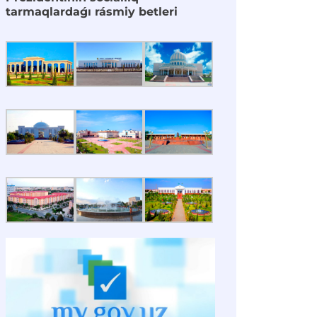
tarmaqlardaǵı rásmiy betleri