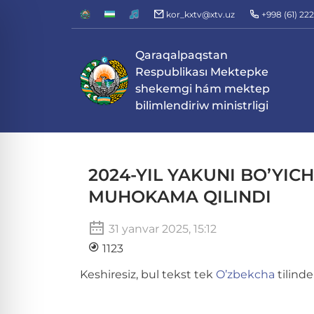
kor_kxtv@xtv.uz
+998 (61) 22
Qaraqalpaqstan
Respublikası Mektepke
shekemgi hám mektep
bilimlendiriw ministrligi
2024-YIL YAKUNI BO’YICH
MUHOKAMA QILINDI
31 yanvar 2025, 15:12
1123
Keshiresiz, bul tekst tek
O’zbekcha
tilinde