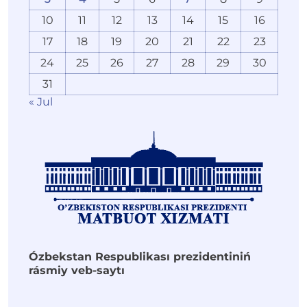
10
11
12
13
14
15
16
17
18
19
20
21
22
23
24
25
26
27
28
29
30
31
« Jul
Ózbekstan Respublikası prezidentiniń
rásmiy veb-saytı