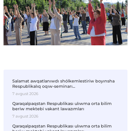
Salamat awqatlanıwdı shólkemlestiriw boyınsha
Respublikalıq oqıw-seminarı...
7 avgust 2026
Qaraqalpaqstan Respublikası ulıwma orta bilim
beriw mektebi vakant lawazımları
7 avgust 2026
Qaraqalpaqstan Respublikası ulıwma orta bilim