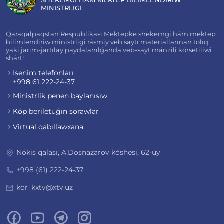
MINISTRLIGI
Qaraqalpaqstan Respublikası Mektepke shekemgi hám mektep
bilimlendiriw ministrligi rásmiy veb saytı materiallarınan tolıq
yaki jarım-jartılay paydalanılǵanda veb-sayt mánzili kórsetiliwi
shárt!
Isenim telefonları
+998 61 222-24-37
Ministrlik penen baylanısıw
Kóp beriletuǵın sorawlar
Virtual qabıllawxana
Nókis qalası, A.Dosnazarov kóshesi, 62-úy
+998 (61) 222-24-37
kor_kxtv@xtv.uz