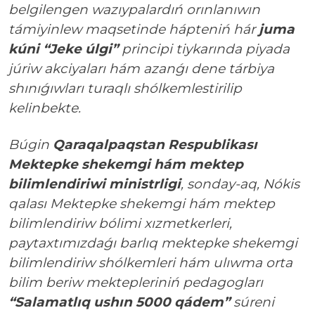
belgilengen wazıypalardıń orınlanıwın
támiyinlew maqsetinde hápteniń hár
juma
kúni
“Jeke úlgi”
principi tiykarında piyada
júriw akciyaları hám azanǵı dene tárbiya
shınıǵıwları turaqlı shólkemlestirilip
kelinbekte.
Búgin
Qaraqalpaqstan Respublikası
Mektepke shekemgi hám mektep
bilimlendiriwi ministrligi
, sonday-aq, Nókis
qalası Mektepke shekemgi hám mektep
bilimlendiriw bólimi xızmetkerleri,
paytaxtımızdaǵı barlıq mektepke shekemgi
bilimlendiriw shólkemleri hám ulıwma orta
bilim beriw mektepleriniń pedagogları
“Salamatlıq ushın 5000 qádem”
súreni