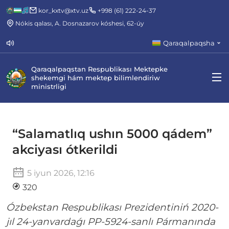
kor_kxtv@xtv.uz
+998 (61) 222-24-37
Nókis qalası, A. Dosnazarov kóshesi, 62-úy
Qaraqalpaqsha
Qaraqalpaqstan Respublikası Mektepke
shekemgi hám mektep bilimlendiriw
ministrligi
“Salamatlıq ushın 5000 qádem”
akciyası ótkerildi
5 iyun 2026, 12:16
320
Ózbekstan Respublikası Prezidentiniń 2020-
jıl 24-yanvardaǵı PP-5924-sanlı Pármanında