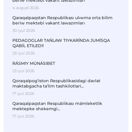
beriw mektebi vakant lawazımları
4 avgust 2026
Qaraqalpaqstan Respublikası ulıwma orta bilim
beriw mektebi vakant lawazımları
30 iyul 2026
PEDAGOGLAR TAŃLAW TIYKARÍNDA JUMÍSQA
QABÍL ETILEDI!
29 iyul 2026
RÁSMIY MÚNÁSIBET
23 iyul 2026
Qoraqalpog‘iston Respublikasidagi davlat
maktabgacha ta’lim tashkilotlari...
17 iyul 2026
Qaraqalpaqstan Respublikası mámleketlik
mektepke shekemgi...
17 iyul 2026