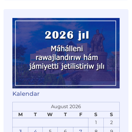
Kalendar
August 2026
M
T
W
T
F
S
S
1
2
3
4
5
6
7
8
9