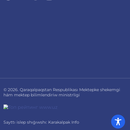
© 2026. Qaraqalpaqstan Respublikası Mektepke shekemgi
hám mektep bilimlendiriw ministrligi
Sayttı islep shıǵıwshı: Karakalpak Info