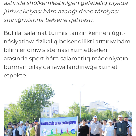
astında shólkemlestirilgen ǵalabalıq piyada
júriw akciyası hám azanǵı dene tárbiyası
shınıǵıwlarına belsene qatnastı.
Bul ilaj salamat turmıs tárizin keńnen úgit-
násiyatlaw, fizikalıq belsendilikti arttırıw hám
bilimlendiriw sisteması xızmetkerleri
arasında sport hám salamatlıq mádeniyatın
bunnan bılay da rawajlandırıwǵa xızmet
etpekte.