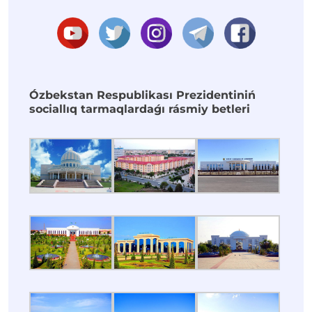
Ózbekstan Respublikası Prezidentiniń
sociallıq tarmaqlardaǵı rásmiy betleri