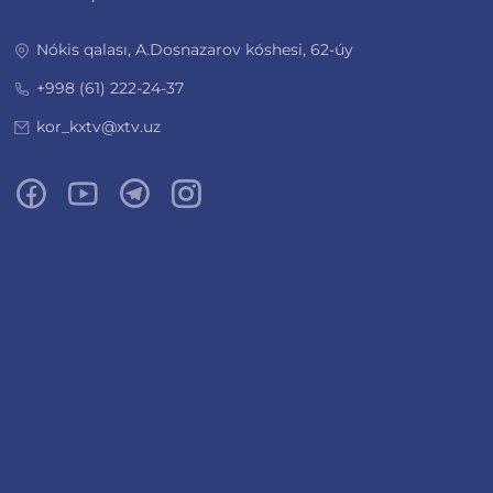
Nókis qalası, A.Dosnazarov kóshesi, 62-úy
+998 (61) 222-24-37
kor_kxtv@xtv.uz