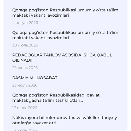
Qoraqalpog‘iston Respublikasi umumiy o‘rta ta’lim
maktabi vakant lavozimlari
4 август 2026
Qoraqalpog‘iston Respublikasi umumiy o‘rta ta’lim
maktabi vakant lavozimlari
30 июль 2026
PEDAGOGLAR TANLOV ASOSIDA ISHGA QABUL
QILINADI!
29 июль 2026
RASMIY MUNOSABAT
23 июль 2026
Qoraqalpog‘iston Respublikasidagi davlat
maktabgacha ta’lim tashkilotlari...
17 июль 2026
Nókis rayonı bilimlendiriw tarawı wákilleri tariyxıy
orınlarǵa sayaxat etti
13 июль 2026