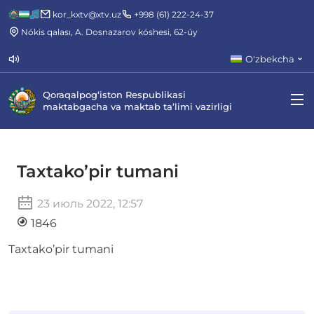
kor_kxtv@xtv.uz
+998 (61) 222-24-37
Nókis qalası, A. Dosnazarov kóshesi, 62-úy
O'zbekcha
Qoraqalpog‘iston Respublikasi
maktabgacha va maktab ta’limi vazirligi
Taxtako’pir tumani
23 июль 2022, 12:57
1846
Taxtako’pir tumani