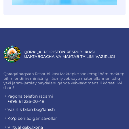
QORAQALPOG‘ISTON RESPUBLIKASI
MAKTABGACHA VA MAKTAB TA’LIMI VAZIRLIGI
Qaraqalpaqstan Respublikası Mektepke shekemgi hám mektep
bilimlendiriw ministrligi rásmiy veb saytı materiallarınan tolıq
yaki jarım-jartılay paydalanılǵanda veb-sayt mánzili kórsetiliwi
shárt!
Yagona telefon raqami
+998 61 226-00-48
Vazirlik bilan bog’lanish
Ko‘p beriladigan savollar
Virtual qabulxona