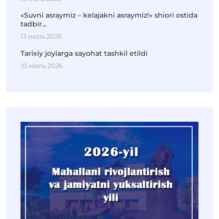
«Suvni asraymiz – kelajakni asraymiz!» shiori ostida
tadbir...
13 июль 2026
Tarixiy joylarga sayohat tashkil etildi
10 июль 2026