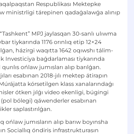
raqalpaqstan Respublikası Mektepke
 ministrligi tárepinen qadaǵalawǵa alınıp
“Tashkent” MPJ jaylasqan 30-sanlı ulıwma
ybar tiykarında 1176 orınlıq etip 12×24
lǵan, házirgi waqıtta 1642 oqıwshı tálim-
ik Investiciya baǵdarlaması tiykarında
l qurılıs ońlaw jumısları alıp barılǵan.
jıları esabınan 2018-jılı mektep átirapın
Múrájatta kórsetilgen klass xanalarındaǵı
isler ótken jılǵı video ekenligi, búgingi
 (pol bólegi) qáwenderler esabınan
ler saplastırılǵan.
q ońlaw jumısların alıp barıw boyınsha
n Sociallıq óndiris infrastrukturasın