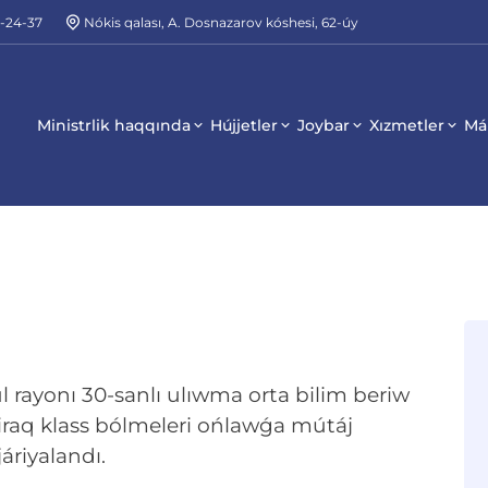
2-24-37
Nókis qalası, A. Dosnazarov kóshesi, 62-úy
Ministrlik haqqında
Hújjetler
Joybar
Xızmetler
Má
l rayonı 30-sanlı ulıwma orta bilim beriw
iraq klass bólmeleri ońlawǵa mútáj
áriyalandı.