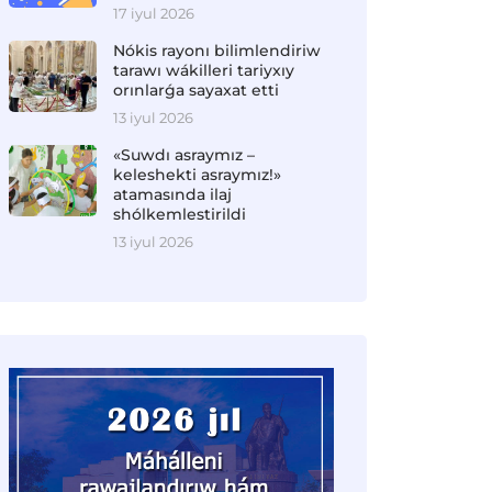
17 iyul 2026
Nókis rayonı bilimlendiriw
tarawı wákilleri tariyxıy
orınlarǵa sayaxat etti
13 iyul 2026
«Suwdı asraymız –
keleshekti asraymız!»
atamasında ilaj
shólkemlestirildi
13 iyul 2026