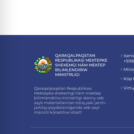
QARAQALPAQSTAN
Iseni
RESPUBLIKASI MEKTEPKE
+998
SHEKEMGI HÁM MEKTEP
Minis
BILIMLENDIRIW
MINISTRLIGI
Kóp 
Virt
Qaraqalpaqstan Respublikası
Mektepke shekemgi hám mektep
bilimlendiriw ministrligi rásmiy veb
saytı materiallarınan tolıq yaki jarım-
jartılay paydalanılǵanda veb-sayt
mánzili kórsetiliwi shárt!