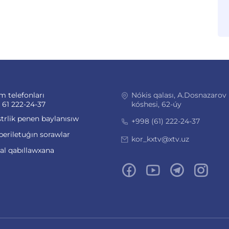
m telefonları
Nókis qalası, A.Dosnazarov
 61 222-24-37
kóshesi, 62-úy
trlik penen baylanısıw
+998 (61) 222-24-37
beriletuǵın sorawlar
kor_kxtv@xtv.uz
ual qabıllawxana