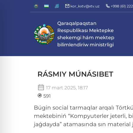
kor_kxtv@xtv.uz
+998 (61) 22
Qaraqalpaqstan
Respublikası Mektepke
shekemgi hám mektep
bilimlendiriw ministrligi
RÁSMIY MÚNÁSIBET
17 mart 2025, 18:17
591
Búgin social tarmaqlar arqalı Tórtkú
mektebiniń “Kompyuterler jeterli, b
jaǵdayda” atamasında sın material j