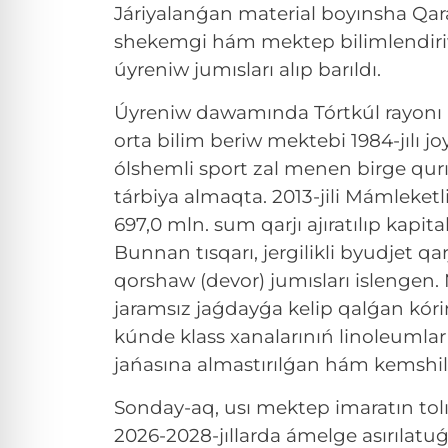
Járiyalanǵan material boyınsha Qa
shekemgi hám mektep bilimlendiriw
úyreniw jumısları alıp barıldı.
Úyreniw dawamında Tórtkúl rayonı 
orta bilim beriw mektebi 1984-jılı jo
ólshemli sport zal menen birge qurı
tárbiya almaqta. 2013-jili Mámleketl
697,0 mln. sum qarjı ajıratılıp kapita
Bunnan tısqarı, jergilikli byudjet qar
qorshaw (devor) jumısları islengen. 
jaramsız jaǵdayǵa kelip qalǵan kórin
kúnde klass xanalarınıń linoleumlar
jańasına almastırılǵan hám kemshilik
Sonday-aq, usı mektep imaratın tolı
2026-2028-jıllarda ámelge asırılatuǵı