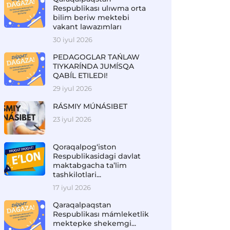
Respublikası ulıwma orta
bilim beriw mektebi
vakant lawazımları
30 iyul 2026
PEDAGOGLAR TAŃLAW
TIYKARÍNDA JUMÍSQA
QABÍL ETILEDI!
29 iyul 2026
RÁSMIY MÚNÁSIBET
23 iyul 2026
Qoraqalpog‘iston
Respublikasidagi davlat
maktabgacha ta’lim
tashkilotlari...
17 iyul 2026
Qaraqalpaqstan
Respublikası mámleketlik
mektepke shekemgi...