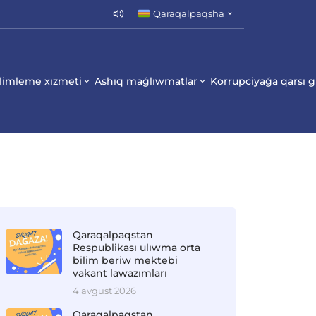
Qaraqalpaqsha
limleme xızmeti
Ashıq maǵlıwmatlar
Korrupciyaǵa qarsı 
Qaraqalpaqstan
Respublikası ulıwma orta
bilim beriw mektebi
vakant lawazımları
4 avgust 2026
Qaraqalpaqstan