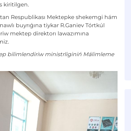
kiritilgen.
aqstan Respublikası Mektepke shekemgi hám
nawlı buyrıǵına tiykar R.Ganiev Tórtkúl
eriw mektep direktorı lawazımına
miz.
bilimlendiriw ministrliginiń Málimleme