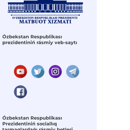
Ózbekstan Respublikası
prezidentiniń rásmiy veb-saytı
Ózbekstan Respublikası
Prezidentiniń sociallıq
tarmaqlardaǵı rásmiy betleri